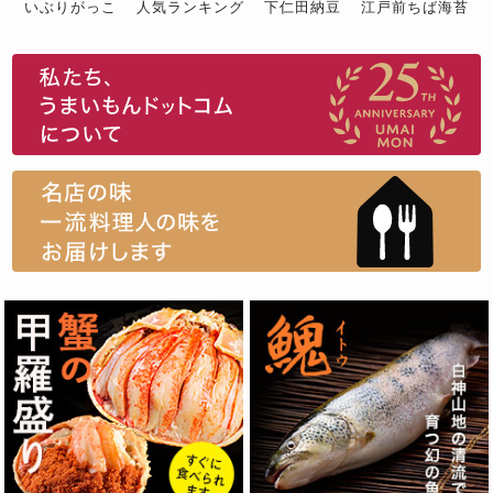
いぶりがっこ
人気ランキング
下仁田納豆
江戸前ちば海苔
スイーツ
ウニ
田舎庵の鰻
鮪
グルメギフトカタログ
名店の味