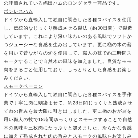
の評価されている嶋田ハムのロングセラー商品です。
ボンレスハム
ドイツから直輸入して独自に調合した各種スパイスを使用
し、伝統的なじっくり熟成させる製法（約30日間）で製造
しています。これにより深い味わいのある風味でソフトか
つジューシーな食感を生み出しています。更に楢の木の薪
を用いて昔ながらの炉を使用して、職人の技で約三時間ス
モークすることで自然木の風味を加えました。良質なモモ
肉をまるごと使用しており、しっとりとした食感をお楽し
みください。
スモークベーコン
ドイツから直輸入して独自に調合した各種スパイスを手作
業で丁寧に肉に馴染ませて、約28日間じっくりと熟成させ
て肉の旨みを最大限に引き出しました。更に楢のおが屑を
用い職人の技で18時間ゆっくりとスモークすることで自然
木の風味を三枚肉にたっぷりと加えました。滑らかな食感
に加えて熟成された肉の旨みとスモークの風味をお楽しみ