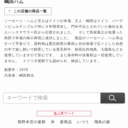
嶋田ハム
この店舗の商品一覧
ソーセージ・ハムと言えばドイツが本場、主人・嶋田はドイツ、バーデ
ンビュルテンブルグ州に９年間滞在し、門外不出とされていた秘伝を名
人ハンスマウラー氏から伝授されました。 そして気候風土が似通った
秋田で本場の味の再現に成功しました。 製品のソーセージ、ハム等は
すべて手造りで、原料肉は委託飼育の豚肉と自社牧場で広々とした自然
の中で放し飼いで飼育している黒毛和牛、秋田比内地鳥、七面鳥などを
使用していますので安心です。 また保存料や決着剤は一切使用してい
ません。 ドイツ大使館でも認められ、納品しています。
創業年：1976
代表者：嶋田耕治
急上昇ワード
熊野本宮の釜餅
米
新商品
いづう
飛鳥の蘇