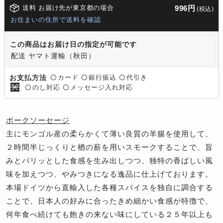
送料 お届け先が東京都の場合
996円
(税込)
お住まいの住所で送料を確認
この商品はお届け日の指定が可能です
配送 ヤマト運輸（秋田）
カード
銀行振込
代引き
お支払方法
〇
〇
〇
のし対応
メッセージ入れ対応
〇
〇
ポークソーセージ
主にモンゴル産の柔らかくて薄い良質の羊腸を使用して、
２時間半じっくりと楢の薪を用いスモークすることで、旨
みとパリッとした食感を生み出しつつ、独特の香ばしい風
味を加えつつ、やみつきになる逸品に仕上げております。
本場ドイツから直輸入した各種スパイスを独自に調合する
ことで、日本人の好みに合ったきめ細かい食感が特徴で、
何年食べ続けても飽きの来ない味にしている２５年以上も