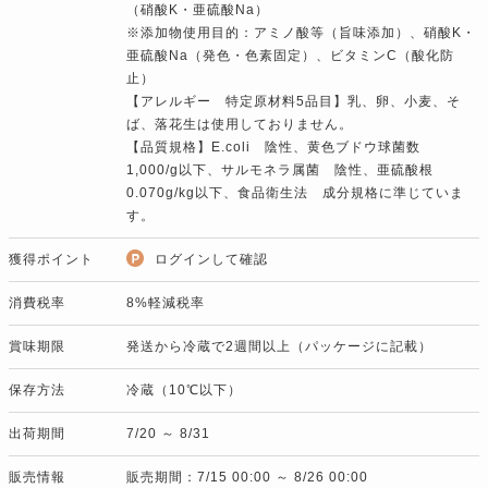
（硝酸K・亜硫酸Na）
※添加物使用目的：アミノ酸等（旨味添加）、硝酸K・
亜硫酸Na（発色・色素固定）、ビタミンC（酸化防
止）
【アレルギー 特定原材料5品目】乳、卵、小麦、そ
ば、落花生は使用しておりません。
【品質規格】E.coli 陰性、黄色ブドウ球菌数
1,000/g以下、サルモネラ属菌 陰性、亜硫酸根
0.070g/kg以下、食品衛生法 成分規格に準じていま
す。
獲得ポイント
ログインして確認
消費税率
8%軽減税率
賞味期限
発送から冷蔵で2週間以上（パッケージに記載）
保存方法
冷蔵（10℃以下）
出荷期間
7/20 ～ 8/31
販売情報
販売期間：7/15 00:00 ～ 8/26 00:00