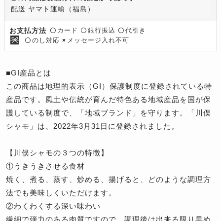
配送 ヤマト運輸（福島）
カード
銀行振込
代引き
お支払方法
〇
〇
〇
のし対応
メッセージ入れ不可
〇
×
■GI産品とは
この商品は地理的表示（GI）保護制度に登録されている特
産品です。風土や伝統が育んだ特色ある地域産品を国が保
護している制度で、「地域ブランド」を守ります。「川俣
シャモ」は、2022年3月31日に登録されました。
【川俣シャモの３つの特徴】
①うきうきさせる食材
焼く、煮る、蒸す、炒める、揚げると、どのような調理方
法でも美味しくいただけます。
②わくわくする深い味わい
繊細で弾力のある肉質ですので、調理後は出来る限り早め