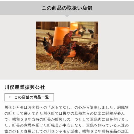
この商品の取扱い店舗
川俣農業振興公社
この店舗の商品一覧
川俣シャモはお客様への「おもてなし」の心から誕生しました。絹織物
の町として栄えてきた川俣町では機やの旦那衆らの娯楽に闘鶏が盛ん
で、昭和５８年当時の町長が町興しの一つとして軍鶏肉に目を付けまし
た。町長の意思を受けた町職員が中心となり、軍鶏を飼っている人達の
協力のもと食用としての川俣シャモが誕生。昭和６２年町特産品の加工