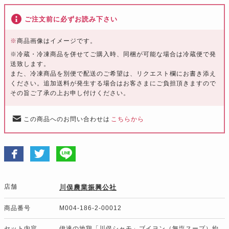
ご注文前に必ずお読み下さい
※
商品画像はイメージです。
※
冷蔵・冷凍商品を併せてご購入時、同梱が可能な場合は冷蔵便で発
送致します。
また、冷凍商品を別便で配送のご希望は、リクエスト欄にお書き添え
ください。追加送料が発生する場合はお客さまにご負担頂きますので
その旨ご了承の上お申し付けください。
この商品へのお問い合わせは
こちらから
店舗
川俣農業振興公社
商品番号
M004-186-2-00012
セット内容
伊達の地鶏「川俣シャモ」ブイヨン（無塩スープ）約