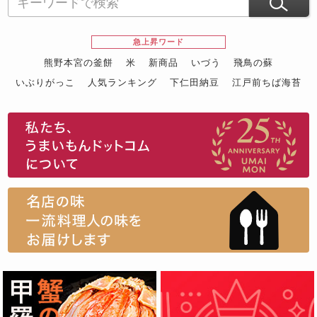
急上昇ワード
熊野本宮の釜餅
米
新商品
いづう
飛鳥の蘇
いぶりがっこ
人気ランキング
下仁田納豆
江戸前ちば海苔
スイーツ
ウニ
田舎庵の鰻
鮪
グルメギフトカタログ
名店の味