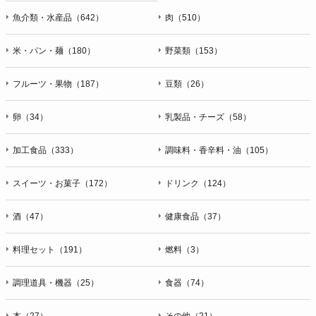
魚介類・水産品（642）
肉（510）
米・パン・麺（180）
野菜類（153）
フルーツ・果物（187）
豆類（26）
卵（34）
乳製品・チーズ（58）
加工食品（333）
調味料・香辛料・油（105）
スイーツ・お菓子（172）
ドリンク（124）
酒（47）
健康食品（37）
料理セット（191）
燃料（3）
調理道具・機器（25）
食器（74）
本（27）
その他（21）