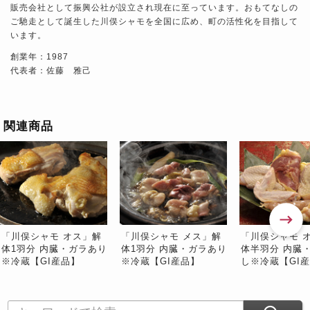
販売会社として振興公社が設立され現在に至っています。おもてなしの
ご馳走として誕生した川俣シャモを全国に広め、町の活性化を目指して
います。
創業年：1987
代表者：佐藤 雅己
関連商品
「川俣シャモ オス」解
「川俣シャモ メス」解
「川俣シャモ 
体1羽分 内臓・ガラあり
体1羽分 内臓・ガラあり
体半羽分 内臓
※冷蔵【GI産品】
※冷蔵【GI産品】
し※冷蔵【GI