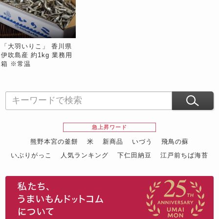
「大羽いりこ」 香川県
伊吹島産 約1kg 業務用
箱 ※常温
急上昇ワード
熊野本宮の釜餅
米
新商品
いづう
飛鳥の蘇
いぶりがっこ
人気ランキング
下仁田納豆
江戸前ちば海苔
スイーツ
ウニ
田舎庵の鰻
鮪
グルメギフトカタログ
名店の味