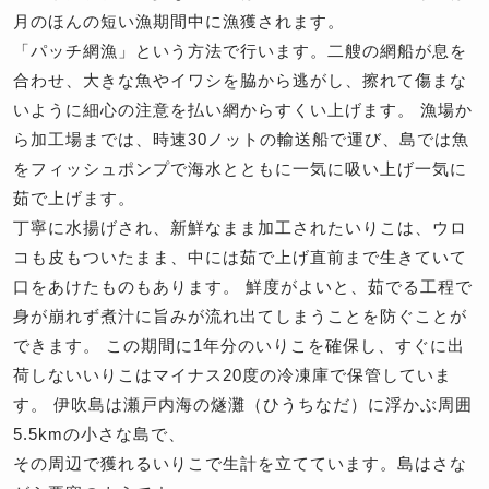
月のほんの短い漁期間中に漁獲されます。
「パッチ網漁」という方法で行います。二艘の網船が息を
合わせ、大きな魚やイワシを脇から逃がし、擦れて傷まな
いように細心の注意を払い網からすくい上げます。 漁場か
ら加工場までは、時速30ノットの輸送船で運び、島では魚
をフィッシュポンプで海水とともに一気に吸い上げ一気に
茹で上げます。
丁寧に水揚げされ、新鮮なまま加工されたいりこは、ウロ
コも皮もついたまま、中には茹で上げ直前まで生きていて
口をあけたものもあります。 鮮度がよいと、茹でる工程で
身が崩れず煮汁に旨みが流れ出てしまうことを防ぐことが
できます。 この期間に1年分のいりこを確保し、すぐに出
荷しないいりこはマイナス20度の冷凍庫で保管していま
す。 伊吹島は瀬戸内海の燧灘（ひうちなだ）に浮かぶ周囲
5.5kmの小さな島で、
その周辺で獲れるいりこで生計を立てています。島はさな