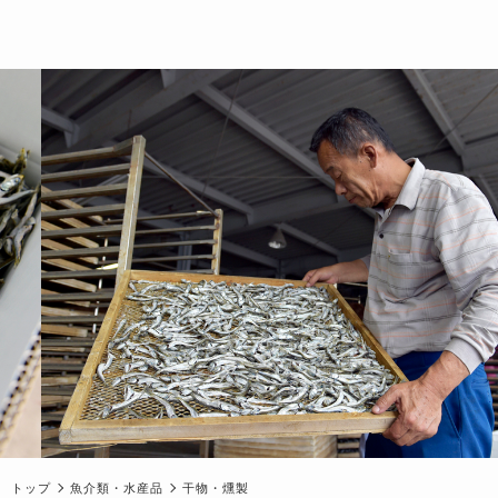
トップ
魚介類・水産品
干物・燻製