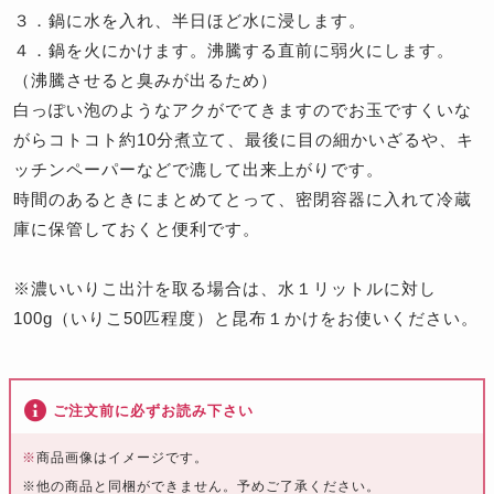
３．鍋に水を入れ、半日ほど水に浸します。
４．鍋を火にかけます。沸騰する直前に弱火にします。
（沸騰させると臭みが出るため）
白っぽい泡のようなアクがでてきますのでお玉ですくいな
がらコトコト約10分煮立て、最後に目の細かいざるや、キ
ッチンペーパーなどで漉して出来上がりです。
時間のあるときにまとめてとって、密閉容器に入れて冷蔵
庫に保管しておくと便利です。
※濃いいりこ出汁を取る場合は、水１リットルに対し
100g（いりこ50匹程度）と昆布１かけをお使いください。
ご注文前に必ずお読み下さい
※
商品画像はイメージです。
※他の商品と同梱ができません。予めご了承ください。