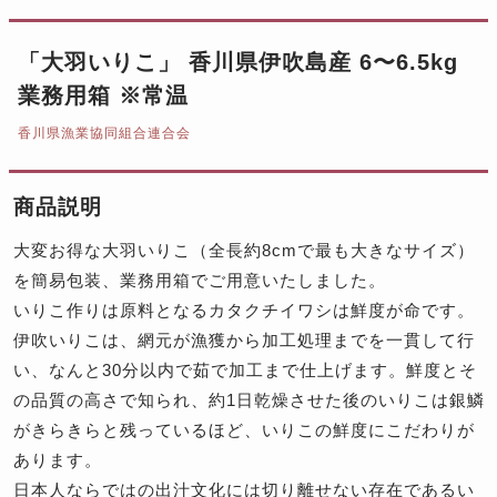
「大羽いりこ」 香川県伊吹島産 6〜6.5kg
業務用箱 ※常温
香川県漁業協同組合連合会
商品説明
大変お得な大羽いりこ（全長約8cmで最も大きなサイズ）
を簡易包装、業務用箱でご用意いたしました。
いりこ作りは原料となるカタクチイワシは鮮度が命です。
伊吹いりこは、網元が漁獲から加工処理までを一貫して行
い、なんと30分以内で茹で加工まで仕上げます。鮮度とそ
の品質の高さで知られ、約1日乾燥させた後のいりこは銀鱗
がきらきらと残っているほど、いりこの鮮度にこだわりが
あります。
日本人ならではの出汁文化には切り離せない存在であるい