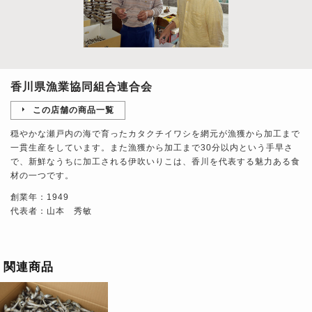
香川県漁業協同組合連合会
この店舗の商品一覧
穏やかな瀬戸内の海で育ったカタクチイワシを網元が漁獲から加工まで
一貫生産をしています。また漁獲から加工まで30分以内という手早さ
で、新鮮なうちに加工される伊吹いりこは、香川を代表する魅力ある食
材の一つです。
創業年：1949
代表者：山本 秀敏
関連商品