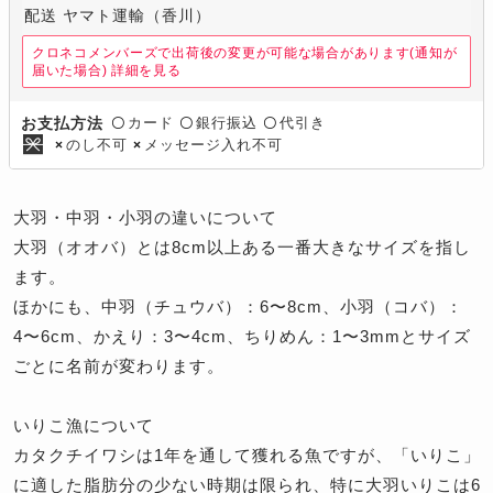
配送 ヤマト運輸（香川）
クロネコメンバーズで出荷後の変更が可能な場合があります(通知が
届いた場合)
詳細を見る
カード
銀行振込
代引き
お支払方法
〇
〇
〇
のし不可
メッセージ入れ不可
×
×
大羽・中羽・小羽の違いについて
大羽（オオバ）とは8cm以上ある一番大きなサイズを指し
ます。
ほかにも、中羽（チュウバ）：6〜8cm、小羽（コバ）：
4〜6cm、かえり：3〜4cm、ちりめん：1〜3mmとサイズ
ごとに名前が変わります。
いりこ漁について
カタクチイワシは1年を通して獲れる魚ですが、「いりこ」
に適した脂肪分の少ない時期は限られ、特に大羽いりこは6