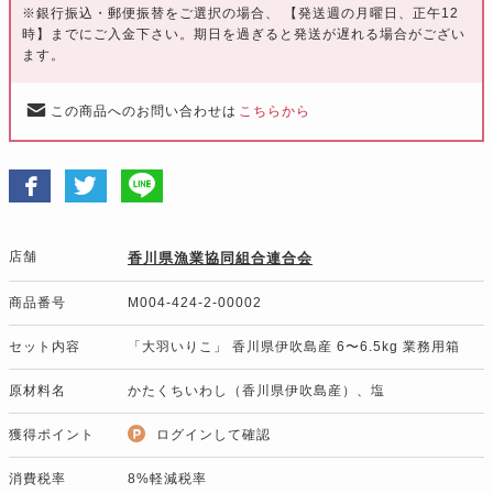
※銀行振込・郵便振替をご選択の場合、 【発送週の月曜日、正午12
時】までにご入金下さい。期日を過ぎると発送が遅れる場合がござい
ます。
この商品へのお問い合わせは
こちらから
店舗
香川県漁業協同組合連合会
商品番号
M004-424-2-00002
セット内容
「大羽いりこ」 香川県伊吹島産 6〜6.5kg 業務用箱
原材料名
かたくちいわし（香川県伊吹島産）、塩
獲得ポイント
ログインして確認
消費税率
8%軽減税率