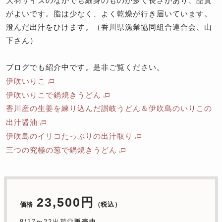
大羽サイズのなかでも細身のものが多く長さがあり、品質
がよいです。脂は少なく、よく乾燥が行き届いています。
澄んだ出汁をひけます。（香川県漁業協同組合連合会、山
下さん）
ブログでも紹介中です。是非ご覧ください。
伊吹いりこ
伊吹いりこで鍋焼きうどん
香川産の生姜を練り込んだ讃岐うどん＆伊吹島のいりこの
出汁醤油
伊吹島のイリコたっぷりの出汁取り
三つの究極の葱で鍋焼きうどん
23,500円
価格
（税込）
8/17〜22出荷◎
販売中