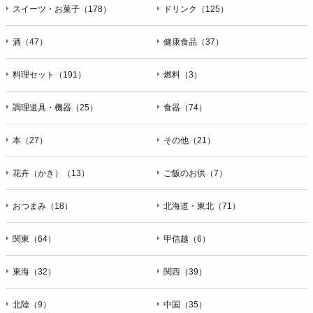
スイーツ・お菓子（178）
ドリンク（125）
酒（47）
健康食品（37）
料理セット（191）
燃料（3）
調理道具・機器（25）
食器（74）
本（27）
その他（21）
花卉（かき）（13）
ご飯のお供（7）
おつまみ（18）
北海道・東北（71）
関東（64）
甲信越（6）
東海（32）
関西（39）
北陸（9）
中国（35）