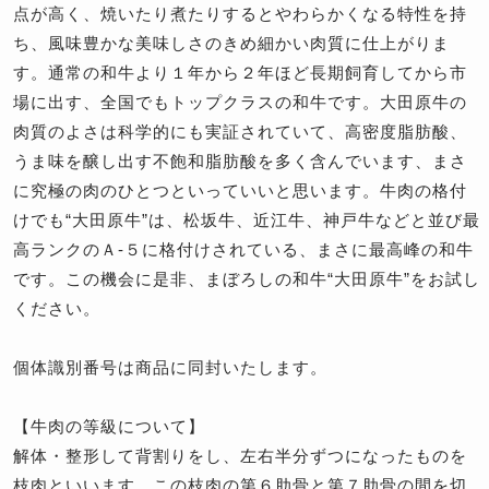
点が高く、焼いたり煮たりするとやわらかくなる特性を持
ち、風味豊かな美味しさのきめ細かい肉質に仕上がりま
す。通常の和牛より１年から２年ほど長期飼育してから市
場に出す、全国でもトップクラスの和牛です。大田原牛の
肉質のよさは科学的にも実証されていて、高密度脂肪酸、
うま味を醸し出す不飽和脂肪酸を多く含んでいます、まさ
に究極の肉のひとつといっていいと思います。牛肉の格付
けでも“大田原牛”は、松坂牛、近江牛、神戸牛などと並び最
高ランクのＡ-５に格付けされている、まさに最高峰の和牛
です。この機会に是非、まぼろしの和牛“大田原牛”をお試し
ください。
個体識別番号は商品に同封いたします。
【牛肉の等級について】
解体・整形して背割りをし、左右半分ずつになったものを
枝肉といいます。この枝肉の第６肋骨と第７肋骨の間を切