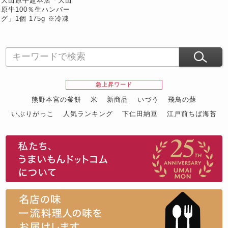
大田原牛超本店「大田
原牛100％生ハンバー
グ」1個 175g ※冷凍
急上昇ワード
熊野本宮の釜餅
米
新商品
いづう
飛鳥の蘇
いぶりがっこ
人気ランキング
下仁田納豆
江戸前ちば海苔
スイーツ
ウニ
田舎庵の鰻
鮪
グルメギフトカタログ
名店の味