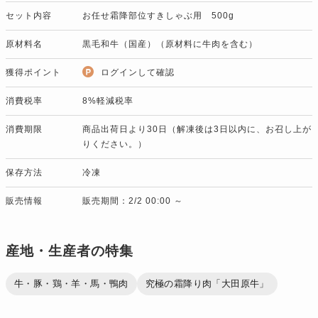
セット内容
お任せ霜降部位すきしゃぶ用 500g
原材料名
黒毛和牛（国産）（原材料に牛肉を含む）
獲得ポイント
ログインして確認
消費税率
8%軽減税率
消費期限
商品出荷日より30日（解凍後は3日以内に、お召し上が
りください。）
保存方法
冷凍
販売情報
販売期間：2/2 00:00 ～
産地・生産者の特集
牛・豚・鶏・羊・馬・鴨肉
究極の霜降り肉「大田原牛」