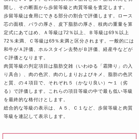
開し、その断面から歩留等級と肉質等級を査定します。
歩留等級は食用にできる部分の割合で評価します。ロース
芯の面積、バラの厚さ、皮下脂肪の厚さ、枝肉の重量を算
定式にあてはめ、Ａ等級は72％以上、Ｂ等級は69％以上
72％未満、Ｃ等級は69％未満と区分されます。一般的には
和牛がＡ評価、ホルスタイン去勢がＢ評価、経産牛などが
Ｃ評価となります。
肉質等級の判定項目は脂肪交雑（いわゆる「霜降り」の入
り具合）、肉の色沢、肉のしまりおよびキメ、脂肪の色沢
と質、の４項目で、それぞれ５（かなり良い）〜１（劣
る）で評価します。これらの項目等級の中で最も低い等級
を最終的な格付けとします。
総合的な等級の表示は、Ａ５、Ｃ１など、歩留等級と肉質
等級を連記して表示します。