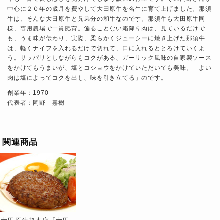
中心に２０年の歳月を費やして大田原牛を名牛に育て上げました。那須
牛は、そんな大田原牛と兄弟分の和牛なのです。那須牛も大田原牛同
様、専用農場で一貫肥育。偏ることない霜降り肉は、見ているだけで
も、うま味が伝わり、実際、柔らかくジューシーに焼き上げた那須牛
は、軽くナイフを入れるだけで切れて、口に入れるととろけていくよ
う。サッパリとしながらもコクがある、ガーリック風味の自家製ソース
をかけてもうまいが、塩とコショウをかけていただいても美味。「よい
肉は塩によってコクを出し、味を引き立てる」のです。
創業年：1970
代表者：岡野 嘉樹
関連商品