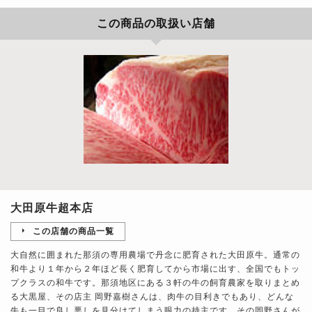
この商品の取扱い店舗
大田原牛超本店
この店舗の商品一覧
大自然に囲まれた那須の専用農場で丹念に肥育された大田原牛。通常の
和牛より１年から２年ほど長く肥育してから市場に出す、全国でもトッ
プクラスの和牛です。那須地区にある３軒の牛の飼育農家を取りまとめ
る大黒屋、その店主 岡野嘉樹さんは、肉牛の目利きでもあり、どんな
牛も一目で良し悪しを見分けてしまう眼力の持主です。その岡野さんが