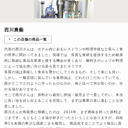
西川農藝
この店舗の商品一覧
代表の西川さんは、ホテル内にあるレストランや料理学校など長らく食
の世界に関わってきました。現場では、良質な食材を提供するため献身
的に取組む食品生産者と接する機会が多くあり、腕利きのシェフが料理
によって油を使い分ける姿も見てきたそうです。
良質の油は美味しく食卓を豊かにしてくれるもの。そして体にも良い。
しかし、一般店頭に並んでいる食用油は、どれだけこだわっていても、
誰がどこでどのように作ったものなのか、他と比べて何が良いのか、分
かる油がありません。
そこで西川さんは、原料から栽培し搾油・販売まで一貫して行い、本当
に良い油を自ら伝えることを目指して、まずは農業の道に進むことを決
意しました。
西川さんが鳥取県に帰郷したのは、2014年。まず興味を持った原料は
ごまです。もともとごま油が好きだったということもありますが、自給
率1％未満の希少な国産ごまを栽培し、商品化することでより地元に貢