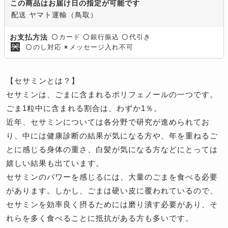
この商品はお届け日の指定が可能です
配送 ヤマト運輸（鳥取）
カード
銀行振込
代引き
お支払方法
〇
〇
〇
のし対応
メッセージ入れ不可
〇
×
【セサミンとは？】
セサミンは、ごまに含まれるポリフェノールの一つです。
ごま1粒中に含まれる割合は、わずか1％。
近年、セサミンについては各分野で研究が進められてお
り、中には健康診断の結果が気になる方や、年を重ねるご
とに感じる身体の重さ、白髪が気になる方などにとっては
嬉しい結果も出ています。
セサミンのパワーを感じるには、大量のごまを食べる必要
があります。しかし、ごまは硬い皮に覆われているので、
セサミンを効率良く摂るためには磨り潰す必要があり、そ
れらを多く食べることに抵抗がある方も多いです。