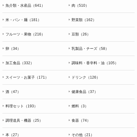
魚介類・水産品（641）
肉（510）
米・パン・麺（181）
野菜類（162）
フルーツ・果物（216）
豆類（26）
卵（34）
乳製品・チーズ（58）
加工食品（332）
調味料・香辛料・油（105）
スイーツ・お菓子（171）
ドリンク（126）
酒（47）
健康食品（37）
料理セット（193）
燃料（3）
調理道具・機器（25）
食器（74）
本（27）
その他（21）