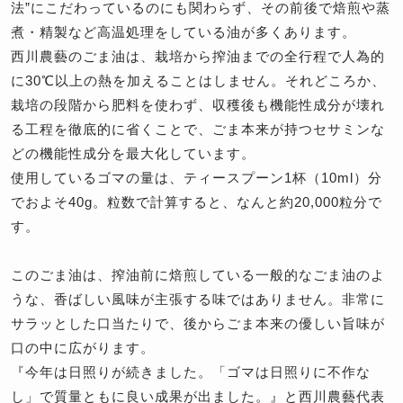
法”にこだわっているのにも関わらず、その前後で焙煎や蒸
煮・精製など高温処理をしている油が多くあります。
西川農藝のごま油は、栽培から搾油までの全行程で人為的
に30℃以上の熱を加えることはしません。それどころか、
栽培の段階から肥料を使わず、収穫後も機能性成分が壊れ
る工程を徹底的に省くことで、ごま本来が持つセサミンな
どの機能性成分を最大化しています。
使用しているゴマの量は、ティースプーン1杯（10ml）分
でおよそ40g。粒数で計算すると、なんと約20,000粒分で
す。
このごま油は、搾油前に焙煎している一般的なごま油のよ
うな、香ばしい風味が主張する味ではありません。非常に
サラッとした口当たりで、後からごま本来の優しい旨味が
口の中に広がります。
『今年は日照りが続きました。「ゴマは日照りに不作な
し」で質量ともに良い成果が出ました。』と西川農藝代表