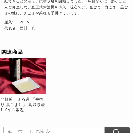
献できるとの考え、試験栽培を開始しました。2年目からは、熱がほと
んど発生しない直圧式搾油機を導入。現在では、金ごま・白ごま・黒ご
まの他に、えごまや菜種も手掛けています。
創業年：2015
代表者：西川 真
関連商品
非焙煎・無ろ過 「生搾
り 黒ごま油」 鳥取県産
110g ※常温