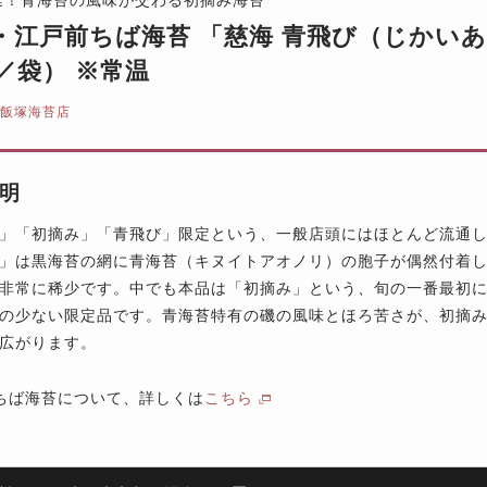
・江戸前ちば海苔 「慈海 青飛び（じかいあ
枚／袋） ※常温
 飯塚海苔店
明
」「初摘み」「青飛び」限定という、一般店頭にはほとんど流通
」は黒海苔の網に青海苔（キヌイトアオノリ）の胞子が偶然付着し
非常に稀少です。中でも本品は「初摘み」という、旬の一番最初
の少ない限定品です。青海苔特有の磯の風味とほろ苦さが、初摘
広がります。
ちば海苔について、詳しくは
こちら