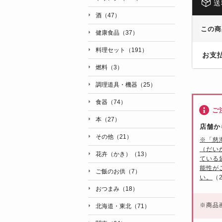
送
酒（47）
この商
健康食品（37）
料理セット（191）
お支
燃料（3）
調理道具・機器（25）
食器（74）
ご
本（27）
店舗か
その他（21）
※「慈
（だい
花卉（かき）（13）
ている
能性が
ご飯のお供（7）
い。
（
おつまみ（18）
※
商品
北海道・東北（71）