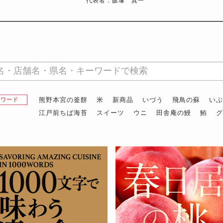
代表者：飯塚 真一
熊野本宮の釜餅
米
新商品
いづう
飛鳥の蘇
い
昇ワード
江戸前ちば海苔
スイーツ
ウニ
田舎庵の鰻
鮪