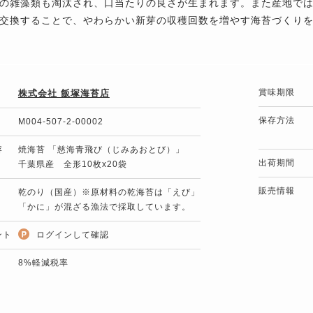
の雑藻類も淘汰され、口当たりの良さが生まれます。また産地で
交換することで、やわらかい新芽の収穫回数を増やす海苔づくり
賞味期限
株式会社 飯塚海苔店
保存方法
M004-507-2-00002
容
焼海苔 「慈海青飛び（じみあおとび）」
出荷期間
千葉県産 全形10枚x20袋
販売情報
乾のり（国産）※原材料の乾海苔は「えび」
「かに」が混ざる漁法で採取しています。
ント
ログインして確認
8%軽減税率