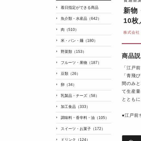
着日指定ができる商品
新物
魚介類・水産品（642）
10
肉（510）
株式会社
米・パン・麺（180）
野菜類（153）
商品説
フルーツ・果物（187）
「江戸前
豆類（26）
「青飛び
間のみと
卵（34）
て生産量
乳製品・チーズ（58）
とともに
加工食品（333）
●江戸前
調味料・香辛料・油（105）
スイーツ・お菓子（172）
ドリンク（124）