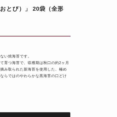
おとび）」 20袋（全形
しない焼海苔です。
て育つ海苔で、収穫期は秋口の約2ヶ月
に摘み取られた新海苔を使用した、極め
みならではのやわらかな黒海苔の口どけ