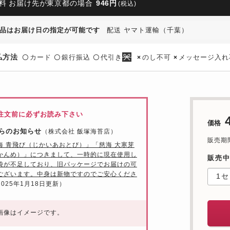
料 お届け先が東京都の場合
946円
(税込)
品はお届け日の指定が可能です
配送 ヤマト運輸（千葉）
払方法
カード
銀行振込
代引き
のし不可
メッセージ入れ
〇
〇
〇
×
×
注文前に必ずお読み下さい
価格
らのお知らせ
（株式会社 飯塚海苔店）
販売期間：
海 青飛び（じかいあおとび）」「慈海 大寒芽
かんめ）」につきまして、一時的に現在使用し
販売
袋が不足しており、旧パッケージでお届けの可
ございます。中身は新物ですのでご安心くださ
2025年1月18日更新）
画像はイメージです。