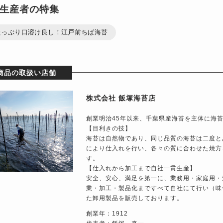
生産者の特集
たっぷり口溶け良し！江戸前ちば海苔
商品の取扱い店舗
株式会社 飯塚海苔店
創業明治45年以来、千葉県産海苔を主体に海
【目利きの技】
海苔は自然物であり、同じ品質の海苔は二度と
により仕入れを行い、各々の質に合わせた焼方
す。
【仕入れから加工まで自社一貫生産】
安全、安心、満足を第一に、業務用・家庭用・
業・加工・製品化まですべて自社にて行い（味
た卸用製品を販売しております。
創業年：1912