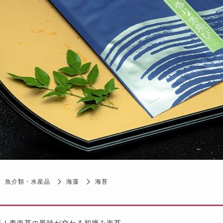
魚介類・水産品
海藻
海苔
涎！青海苔の風味が交わる初摘み海苔