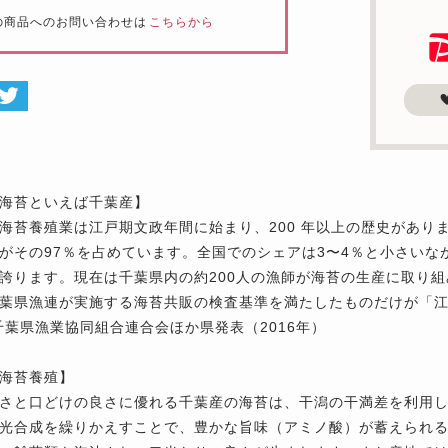
の商品へのお問い合わせは
こちらから
海苔といえば千葉産】
海苔養殖業は江戸期文政年間に始まり、200 年以上の歴史があり
がその97％を占めています。全国でのシェアは3〜4％と小さい
誇ります。現在は千葉県内の約200人の漁師が海苔の生産に取り組
葉県漁連が実施する海苔共販の検査基準を満たしたものだけが「
千葉県漁業協同組合連合会ほか県発表（2016年）
海苔養殖】
さと口どけの良さに優れる千葉産の海苔は、干潟の干満差を利用
光合成を繰りかえすことで、豊かな旨味（アミノ酸）が蓄えられ