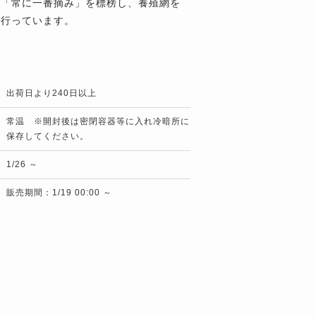
は「常に一番摘み」を標榜し、養殖網を
を行っています。
出荷日より240日以上
常温 ※開封後は密閉容器等に入れ冷暗所に
保存してください。
1/26 ～
販売期間：1/19 00:00 ～