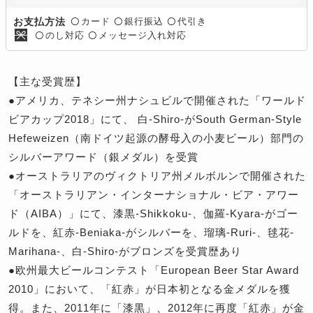
カード
銀行振込
代引き
お支払方法
〇
〇
〇
のし対応
メッセージ入れ対応
〇
〇
【主な受賞歴】
●アメリカ、テネシー州ナシュビルで開催された「ワールド
ビアカップ2018」にて、 白-Shiro-がSouth German-Style
Hefeweizen（南ドイツ起源の酵母入の小麦ビール）部門の
シルバーアワード（銀メダル）を受賞
●オーストラリアのヴィクトリア州メルボルンで開催された
「オーストラリアン・インターナショナル・ビア・アワー
ド（AIBA）」にて、漆黒-Shikkoku-、伽羅-Kyara-がゴー
ルドを、紅赤-Beniaka-がシルバーを、瑠璃-Ruri-、毬花-
Marihana-、白-Shiro-がブロンズを受賞歴あり
●欧州最大ビールコンテスト「European Beer Star Award
2010」において、「紅赤」が日本初となる金メダルを獲
得。また、2011年に「漆黒」、2012年に再度「紅赤」が金