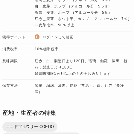
白＿麦芽、ホップ （アルコール分 5.5％）
漆黒＿麦芽、ホップ （アルコール分 5％）
紅赤＿麦芽、さつま芋、ホップ （アルコール分 7％）
※麦芽比率 50％以上
獲得ポイント
ログインして確認
消費税率
10%標準税率
賞味期限
紅赤・白：製造日より120日、瑠璃・伽羅・漆黒・毬
花：製造日より180日
残賞味期限1ヵ月以上のものをお送りします
保存方法
伽羅、瑠璃、漆黒、毬花（常温）、白、紅赤（要冷
蔵）
産地・生産者の特集
コエドブルワリー COEDO