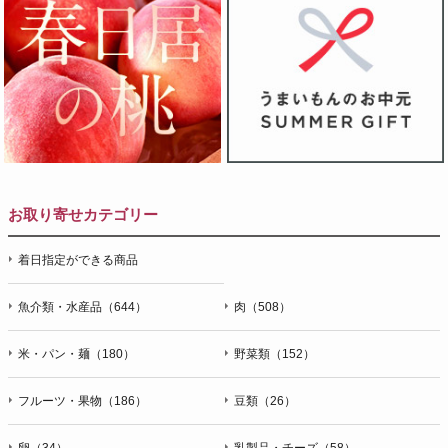
お取り寄せカテゴリー
着日指定ができる商品
魚介類・水産品（644）
肉（508）
米・パン・麺（180）
野菜類（152）
フルーツ・果物（186）
豆類（26）
卵（34）
乳製品・チーズ（58）