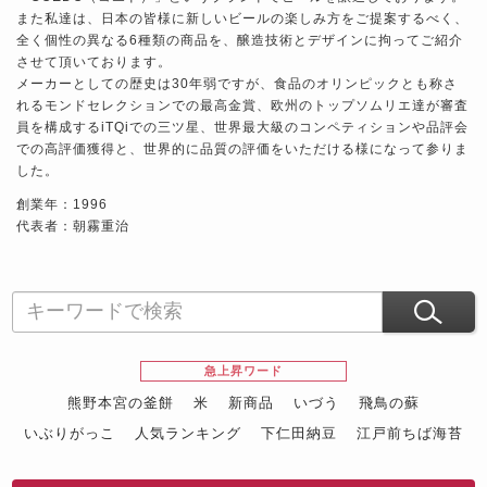
また私達は、日本の皆様に新しいビールの楽しみ方をご提案するべく、
全く個性の異なる6種類の商品を、醸造技術とデザインに拘ってご紹介
させて頂いております。
メーカーとしての歴史は30年弱ですが、食品のオリンピックとも称さ
れるモンドセレクションでの最高金賞、欧州のトップソムリエ達が審査
員を構成するiTQiでの三ツ星、世界最大級のコンペティションや品評会
での高評価獲得と、世界的に品質の評価をいただける様になって参りま
した。
創業年：1996
代表者：朝霧重治
急上昇ワード
熊野本宮の釜餅
米
新商品
いづう
飛鳥の蘇
いぶりがっこ
人気ランキング
下仁田納豆
江戸前ちば海苔
スイーツ
ウニ
田舎庵の鰻
鮪
グルメギフトカタログ