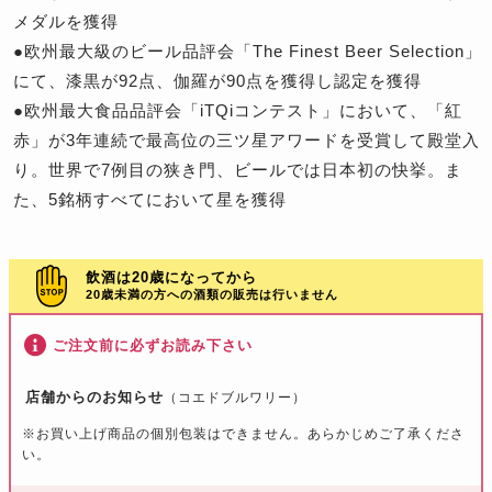
メダルを獲得
●欧州最大級のビール品評会「The Finest Beer Selection」
にて、漆黒が92点、伽羅が90点を獲得し認定を獲得
●欧州最大食品品評会「iTQiコンテスト」において、「紅
赤」が3年連続で最高位の三ツ星アワードを受賞して殿堂入
り。世界で7例目の狭き門、ビールでは日本初の快挙。ま
た、5銘柄すべてにおいて星を獲得
飲酒は20歳になってから
20歳未満の方への酒類の販売は行いません
ご注文前に必ずお読み下さい
店舗からのお知らせ
（コエドブルワリー）
※お買い上げ商品の個別包装はできません。あらかじめご了承くださ
い。