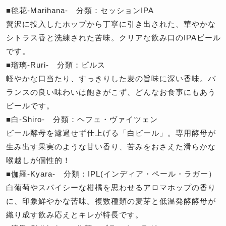
■毬花-Marihana- 分類：セッションIPA
贅沢に投入したホップから丁寧に引き出された、華やかな
シトラス香と洗練された苦味。クリアな飲み口のIPAビール
です。
■瑠璃-Ruri- 分類：ピルス
軽やかな口当たり、すっきりした麦の旨味に深い香味。バ
ランスの良い味わいは飽きがこず、どんなお食事にもあう
ビールです。
■白-Shiro- 分類：ヘフェ・ヴァイツェン
ビール酵母を濾過せず仕上げる「白ビール」。専用酵母が
生み出す果実のような甘い香り、苦みをおさえた滑らかな
喉越しが個性的！
■伽羅-Kyara- 分類：IPL(インディア・ペール・ラガー）
白葡萄やスパイシーな柑橘を思わせるアロマホップの香り
に、印象鮮やかな苦味。複数種類の麦芽と低温発酵酵母が
織り成す飲み応えとキレが特長です。