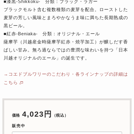
■漆黒-Shikkoku- 分類：ブラック・ラガー
ブラックモルト含む複数種類の麦芽を配合。ローストした
麦芽の芳しい風味とまろやかなうま味に満ちた長期熟成の
黒ビール。
■紅赤-Beniaka- 分類：オリジナル・エール
薩摩芋（川越産金時薩摩芋紅赤・焼芋加工）が醸しだす香
ばしい甘み。無ろ過ならではの豊潤な味わいを持つ「日本
川越オリジナルのエール」の誕生です。
→コエドブルワリーのこだわり・各ラインナップの詳細は
こちら
4,023円
価格
（税込）
販売中