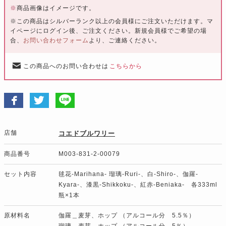
※
商品画像はイメージです。
※この商品はシルバーランク以上の会員様にご注文いただけます。マ
イページにログイン後、ご注文ください。新規会員様でご希望の場
合、
お問い合わせフォーム
より、ご連絡ください。
この商品へのお問い合わせは
こちらから
店舗
コエドブルワリー
商品番号
M003-831-2-00079
セット内容
毬花‐Marihana‐ 瑠璃‐Ruri‐、白‐Shiro‐、伽羅‐
Kyara‐、漆黒‐Shikkoku‐、紅赤‐Beniaka‐ 各333ml
瓶×1本
原材料名
伽羅＿麦芽、ホップ （アルコール分 5.5％）
瑠璃＿麦芽、ホップ （アルコール分 5％）