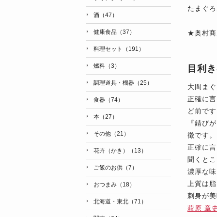
たまぐろ
酒（47）
健康食品（37）
★奥村商
料理セット（191）
燃料（3）
目利き
調理道具・機器（25）
大間まぐ
正確に言
食器（74）
ど前です
本（27）
『錆びが
その他（21）
徴です。
正確に言
花卉（かき）（13）
聞くとこ
ご飯のお供（7）
濃厚な味
上質は脂
おつまみ（18）
刺身が美
北海道・東北（71）
萩原 章