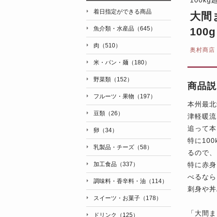
着日指定ができる商品
大間
魚介類・水産品（645）
10
肉（510）
奥村商店
米・パン・麺（180）
野菜類（152）
商品説
フルーツ・果物（197）
本州最北
豆類（26）
津軽暖流
追って本
卵（34）
特に10
乳製品・チーズ（58）
るので、
特に赤身
加工食品（337）
べるなら
調味料・香辛料・油（114）
刺身や丼
スイーツ・お菓子（178）
「大間ま
ドリンク（125）