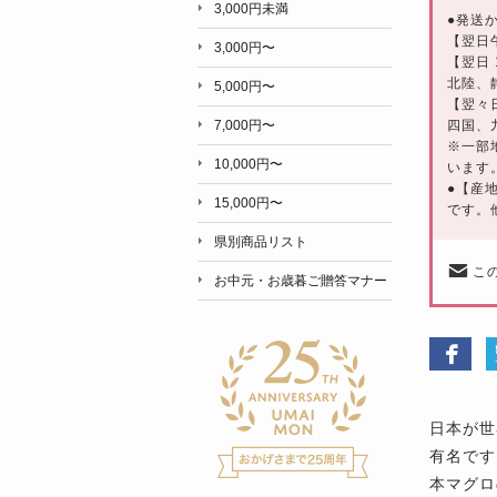
3,000円未満
●発送
【翌日
3,000円〜
【翌日
北陸、
5,000円〜
【翌々
四国、
7,000円〜
※一部
10,000円〜
います
●【産
15,000円〜
です。
県別商品リスト
こ
お中元・お歳暮ご贈答マナー
日本が世
有名です
本マグロ