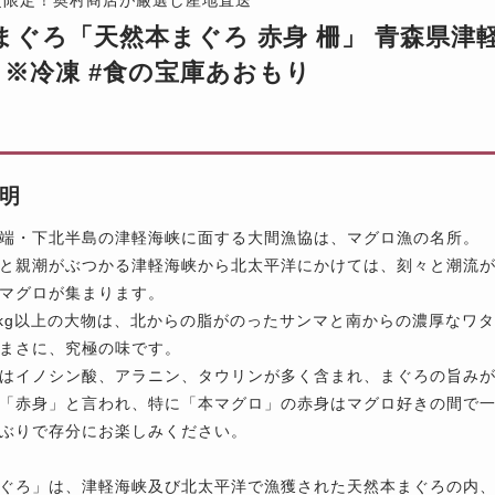
まぐろ「天然本まぐろ 赤身 柵」 青森県津
0g ※冷凍 #食の宝庫あおもり
明
端・下北半島の津軽海峡に面する大間漁協は、マグロ漁の名所。
と親潮がぶつかる津軽海峡から北太平洋にかけては、刻々と潮流
マグロが集まります。
0kg以上の大物は、北からの脂がのったサンマと南からの濃厚なワ
まさに、究極の味です。
はイノシン酸、アラニン、タウリンが多く含まれ、まぐろの旨み
「赤身」と言われ、特に「本マグロ」の赤身はマグロ好きの間で
ぶりで存分にお楽しみください。
ぐろ」は、津軽海峡及び北太平洋で漁獲された天然本まぐろの内