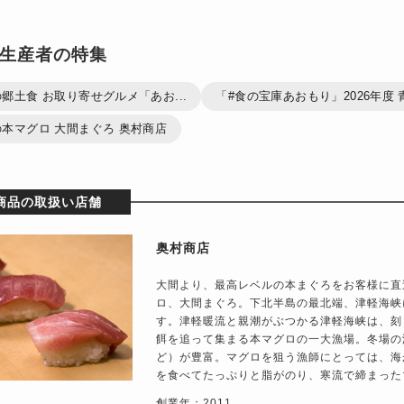
生産者の特集
郷土食 お取り寄せグルメ「あお...
「#食の宝庫あおもり」2026年度 青
本マグロ 大間まぐろ 奥村商店
商品の取扱い店舗
奥村商店
大間より、最高レベルの本まぐろをお客様に直
ロ、大間まぐろ。下北半島の最北端、津軽海峡
す。津軽暖流と親潮がぶつかる津軽海峡は、刻
餌を追って集まる本マグロの一大漁場。冬場の
ど）が豊富。マグロを狙う漁師にとっては、海
を食べてたっぷりと脂がのり、寒流で締まった
創業年：2011