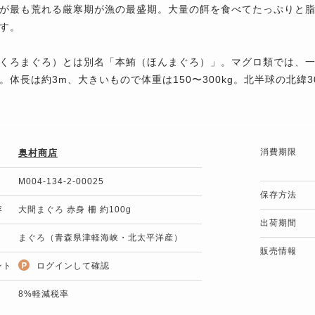
が最も荒れる厳寒期が漁の最盛期。大量の餌を食べてたっぷりと
す。
くろまぐろ）とは別名「本鮪（ほんまぐろ）」。マグロ類では、一
。体長は約3m、大きいもので体重は150〜300kg。北半球の北緯
消費期限
奥村商店
M004-134-2-00025
保存方法
容
大間まぐろ 赤身 柵 約100g
出荷期間
まぐろ（青森県津軽海峡・北太平洋産）
販売情報
ント
ログインして確認
8%軽減税率