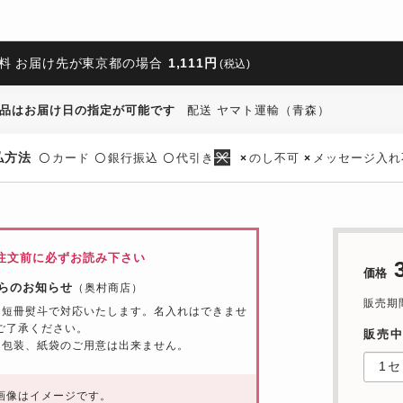
料 お届け先が東京都の場合
1,111円
(税込)
品はお届け日の指定が可能です
配送 ヤマト運輸（青森）
払方法
カード
銀行振込
代引き
のし不可
メッセージ入れ
〇
〇
〇
×
×
注文前に必ずお読み下さい
価格
らのお知らせ
（奥村商店）
販売期間：
は短冊熨斗で対応いたします。名入れはできませ
ご了承ください。
販売中
ト包装、紙袋のご用意は出来ません。
画像はイメージです。