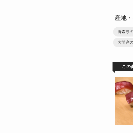
産地・
青森県の
大間産の
この