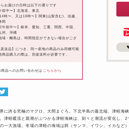
からお届けの日時は以下の通りです
午前中〜】北海道、東北
 14時〜、又は18時〜】関東(山梨含む)、信越、
静岡
日午前中〜】岐阜、愛知、三重、関西、中国、
九州、沖縄
地域・離島は、時間指定ができない場合がござ
。
地直送品】につき、同一産地の商品のみ同梱可能
他商品購入の際は、別途送料が必要です。
の商品へのお問い合わせは
こちらから
界に誇る究極のマグロ、大間まぐろ。下北半島の最北端、津軽海
。津軽暖流と親潮がぶつかる津軽海峡は、刻々と潮流が変化し、2
の一大漁場。冬場の津軽の海域は餌（サンマ、イワシ、イカなど