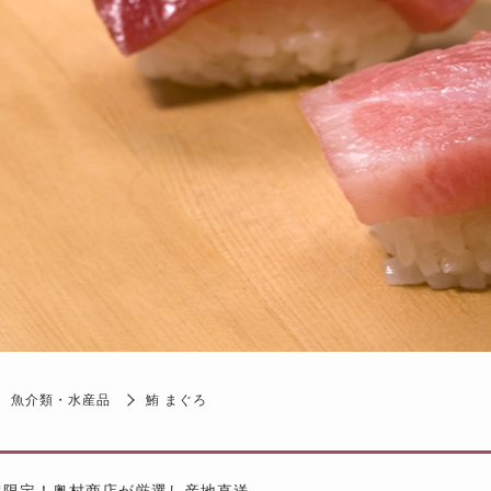
魚介類・水産品
鮪 まぐろ
g超限定！奥村商店が厳選し産地直送