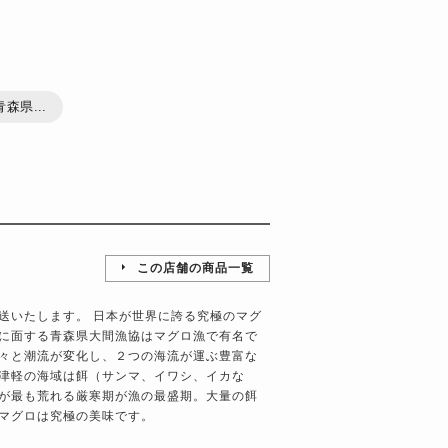
森県...
この店舗の商品一覧
送いたします。 日本が世界に誇る究極のマグ
に面する青森県大間漁協はマグロ漁で有名で
々と潮流が変化し、２つの海流が運ぶ豊富な
津軽の海域は餌（サンマ、イワシ、イカな
が最も荒れる厳寒期が漁の最盛期。大量の餌
マグロは究極の美味です。