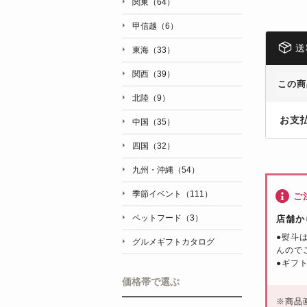
関東（64）
甲信越（6）
送
東海（33）
関西（39）
この商
北陸（9）
お支
中国（35）
四国（32）
九州・沖縄（54）
季節イベント（111）
ご
ペットフード（3）
店舗か
●熨斗
グルメギフトカタログ
んので
●ギフ
価格帯で選ぶ
※
商品