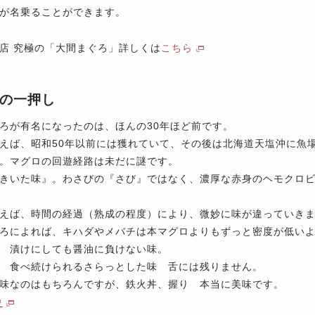
が名乗ることができます。
店 究極の「大間まぐろ」詳しくは
こちら
の一押し
ろが有名になったのは、ほんの30年ほど前です。
えば、昭和50年以前には獲れていて、その後は北海道天塩沖に魚場
。マグロの回遊経路は未だに謎です。
きいた味』。わさびの『さび』ではなく、濃厚な赤身のヘモクロビ
えば、時間の経過（熟成の程度）により、微妙に味が違っていき
ろによれば、キハダやメバチは本マグロよりもずっと密度が低い
 漬けにしても醤油に負けない味。
 食べ続けられるさらっとした味 舌には残りません。
味なのはもちろんですが、鉄火丼、握り 本当に美味です。
史