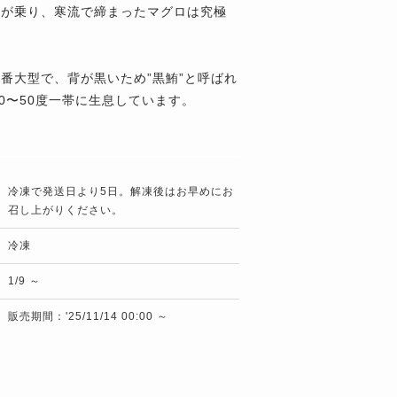
脂が乗り、寒流で締まったマグロは究極
番大型で、背が黒いため”黒鮪”と呼ばれ
30〜50度一帯に生息しています。
冷凍で発送日より5日。解凍後はお早めにお
召し上がりください。
冷凍
1/9 ～
販売期間：'25/11/14 00:00 ～