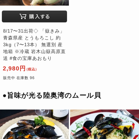
8/17〜31出荷◇ 「嶽きみ」
青森県産 とうもろこし 約
3kg（7〜13本） 無選別 産
地箱 ※冷蔵 岩木山嶽高原直
送 #食の宝庫あおもり
2,980円
（税込）
販売中 在庫数 96
●旨味が光る陸奥湾のムール貝