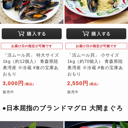
お届け日の指定が可能です
お届け日の指定が可能です
「活ムール貝」 特大サイズ
「活ムール貝」 小サイズ
1kg（約12個入） 青森県陸
1kg（約70個入） 青森県陸
奥湾産 ※冷蔵 #食の宝庫あ
奥湾産 ※冷蔵 #食の宝庫あ
おもり
おもり
3,000円
2,550円
（税込）
（税込）
販売中
販売中
●日本屈指のブランドマグロ 大間まぐろ