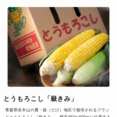
とうもろこし「嶽きみ」
青森県岩木山の麓・嶽（だけ）地区で栽培されるブラン