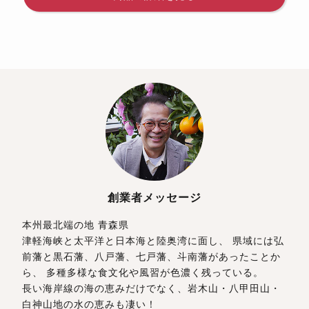
創業者メッセージ
本州最北端の地 青森県
津軽海峡と太平洋と日本海と陸奥湾に面し、 県域には弘
前藩と黒石藩、八戸藩、七戸藩、斗南藩があったことか
ら、 多種多様な食文化や風習が色濃く残っている。
長い海岸線の海の恵みだけでなく、岩木山・八甲田山・
白神山地の水の恵みも凄い！