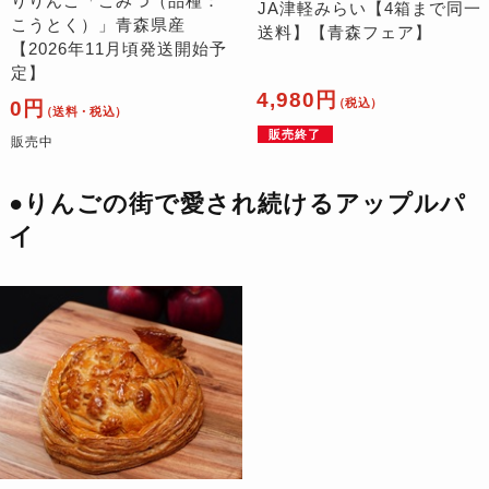
りりんご「こみつ（品種：
JA津軽みらい【4箱まで同一
こうとく）」青森県産
送料】【青森フェア】
【2026年11月頃発送開始予
定】
4,980円
（税込）
0円
（送料・税込）
販売終了
販売中
●りんごの街で愛され続けるアップルパ
イ