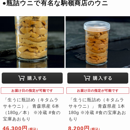
●瓶詰ウニで有名な駒嶺商店のウニ
お届け日の指定が可能です
お届け日の指定が可能です
「生うに瓶詰め（キタムラ
「生うに瓶詰め（キタムラ
サキウニ）」 青森県産 6本
サキウニ）」 青森県産 1本
（180g／本） ※冷蔵 #食の
180g ※冷蔵 #食の宝庫あお
宝庫あおもり
もり
46,300円
8,200円
（税込）
（税込）