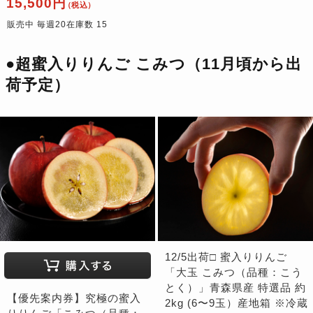
15,500円
（税込）
販売中 毎週20在庫数 15
●超蜜入りりんご こみつ（11月頃から出
荷予定）
12/5出荷□ 蜜入りりんご
「大玉 こみつ（品種：こう
とく）」青森県産 特選品 約
【優先案内券】究極の蜜入
2kg (6〜9玉）産地箱 ※冷蔵