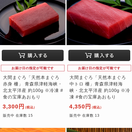
お届け日の指定が可能です
お届け日の指定が可能です
大間まぐろ「天然本まぐろ
大間まぐろ「天然本まぐろ
赤身 柵」 青森県津軽海峡・
中トロ 柵」青森県津軽海
北太平洋産 約100g ※冷凍 #
峡・北太平洋産 約100g ※冷
食の宝庫あおもり
凍 #食の宝庫あおもり
3,300円
4,350円
（税込）
（税込）
販売中 在庫数 15
販売中 在庫数 13