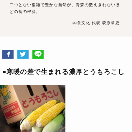
二つとない複雑で豊かな自然が、青森の数えきれないほ
どの食の根源。
㈱食文化 代表 萩原章史
●寒暖の差で生まれる濃厚とうもろこし