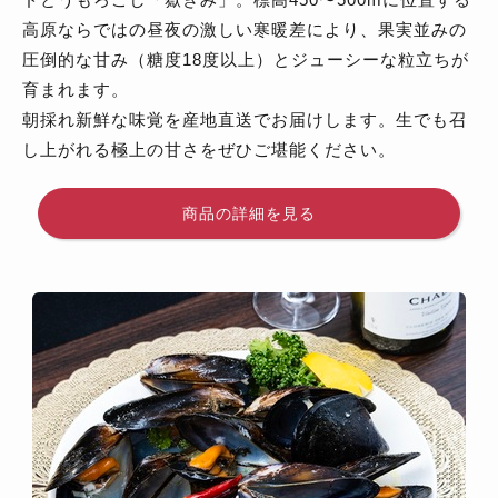
ドとうもろこし「嶽きみ」。標高450〜500mに位置する
高原ならではの昼夜の激しい寒暖差により、果実並みの
圧倒的な甘み（糖度18度以上）とジューシーな粒立ちが
育まれます。
朝採れ新鮮な味覚を産地直送でお届けします。生でも召
し上がれる極上の甘さをぜひご堪能ください。
商品の詳細を見る