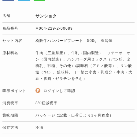
店舗
サンショク
商品番号
M004-229-2-00089
セット内容
松阪牛ハンバーグプレート 500g ※冷凍
原材料名
牛肉（三重県産）、牛乳（国内製造）、ソテーオニオ
ン（国内製造）、ハンバーグ用ミックス（パン粉、全
粉乳、砂糖、その他）/調味料（アミノ酸等）、リン酸
塩（Na）、酸味料、（一部に小麦・乳成分・牛肉・大
豆・豚肉・ゼラチンを含む）
獲得ポイント
ログインして確認
消費税率
8%軽減税率
賞味期限
パッケージに記載（出荷日より3ヶ月程度）
保存方法
冷凍