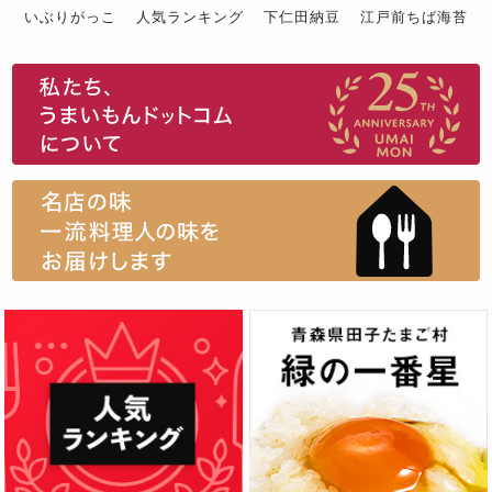
いぶりがっこ
人気ランキング
下仁田納豆
江戸前ちば海苔
スイーツ
ウニ
田舎庵の鰻
鮪
グルメギフトカタログ
名店の味