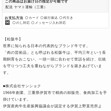
この商品はお届け日の指定が可能です
配送 ヤマト運輸（三重）
カード
銀行振込
代引き
お支払方法
〇
〇
〇
のし対応
メッセージ入れ対応
〇
〇
【松阪牛】
世界に知られる日本の代表的なブランド牛です。
「肉の芸術品」とも呼ばれる松阪牛は、平均三年という長
期飼育をおこない、一頭一頭に合わせて世話を続け、伝統
を守りつつ工夫を重ねながらブランドを築きあげていま
す。
■株式会社サンショク
1966年創業、三重県伊賀市で精肉の卸販売、食肉加工を手
掛けています。
伊賀産肉牛生産振興協議会が認定する伊賀上野直売所よ