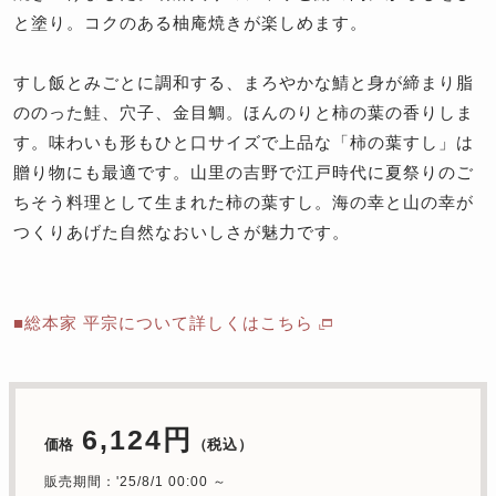
と塗り。コクのある柚庵焼きが楽しめます。
すし飯とみごとに調和する、まろやかな鯖と身が締まり脂
ののった鮭、穴子、金目鯛。ほんのりと柿の葉の香りしま
す。味わいも形もひと口サイズで上品な「柿の葉すし」は
贈り物にも最適です。山里の吉野で江戸時代に夏祭りのご
ちそう料理として生まれた柿の葉すし。海の幸と山の幸が
つくりあげた自然なおいしさが魅力です。
■総本家 平宗について詳しくはこちら
6,124円
価格
（税込）
販売期間：'25/8/1 00:00 ～