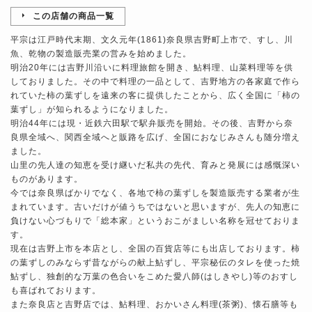
この店舗の商品一覧
平宗は江戸時代末期、文久元年(1861)奈良県吉野町上市で、すし、川
魚、乾物の製造販売業の営みを始めました。
明治20年には吉野川沿いに料理旅館を開き、鮎料理、山菜料理等を供
しておりました。その中で料理の一品として、吉野地方の各家庭で作ら
れていた柿の葉ずしを遠来の客に提供したことから、広く全国に「柿の
葉ずし」が知られるようになりました。
明治44年には現・近鉄六田駅で駅弁販売を開始。その後、吉野から奈
良県全域へ、関西全域へと販路を広げ、全国におなじみさんも随分増え
ました。
山里の先人達の知恵を受け継いだ私共の先代、育みと発展には感慨深い
ものがあります。
今では奈良県ばかりでなく、各地で柿の葉ずしを製造販売する業者が生
まれています。古いだけが値うちではないと思いますが、先人の知恵に
負けない心づもりで「総本家」というおこがましい名称を冠せておりま
す。
現在は吉野上市を本店とし、全国の百貨店等にも出店しております。柿
の葉ずしのみならず昔ながらの献上鮎ずし、平宗秘伝のタレを使った焼
鮎ずし、独創的な万葉の色合いをこめた愛八師(はしきやし)等のおすし
も喜ばれております。
また奈良店と吉野店では、鮎料理、おかいさん料理(茶粥)、懐石膳等も