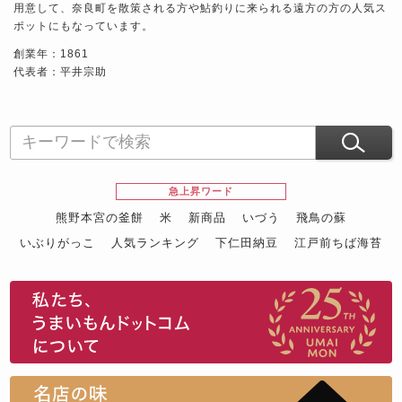
用意して、奈良町を散策される方や鮎釣りに来られる遠方の方の人気ス
ポットにもなっています。
創業年：1861
代表者：平井宗助
急上昇ワード
熊野本宮の釜餅
米
新商品
いづう
飛鳥の蘇
いぶりがっこ
人気ランキング
下仁田納豆
江戸前ちば海苔
スイーツ
ウニ
田舎庵の鰻
鮪
グルメギフトカタログ
名店の味