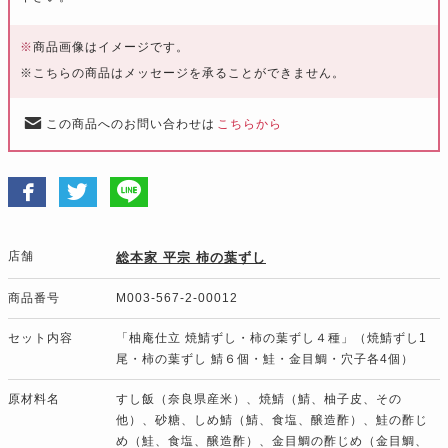
※
商品画像はイメージです。
※こちらの商品はメッセージを承ることができません。
この商品へのお問い合わせは
こちらから
店舗
総本家 平宗 柿の葉ずし
商品番号
M003-567-2-00012
セット内容
「柚庵仕立 焼鯖ずし・柿の葉ずし４種」（焼鯖ずし1
尾・柿の葉ずし 鯖６個・鮭・金目鯛・穴子各4個）
原材料名
すし飯（奈良県産米）、焼鯖（鯖、柚子皮、その
他）、砂糖、しめ鯖（鯖、食塩、醸造酢）、鮭の酢じ
め（鮭、食塩、醸造酢）、金目鯛の酢じめ（金目鯛、