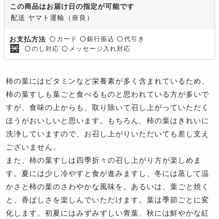
この商品はお届け日の指定が可能です
配送 ヤマト運輸（奈良）
カード
銀行振込
代引き
お支払方法
〇
〇
〇
のし対応
メッセージ入れ対応
〇
〇
柿の葉にはビタミンなど栄養素が多く含まれているため、
柿の葉すしも葉ごと食べるものと思われている方が多いで
すが、食味の上からも、取り除いて召し上がっていただく
ほうがおいしいと思います。もちろん、柿の葉はきれいに
洗浄していますので、お召し上がりいただいても差し支え
ございません。
また、柿の葉すしは四季折々の召し上がり方が楽しめま
す。夏には少し冷やすと食が進みますし、冬には蒸して温
かさと柿の葉のさわやかな風味を。あるいは、葉ごと焼く
と、香ばしさを楽しんでいただけます。葉は季節ごとに変
化します。初夏にはみずみずしい青葉、秋には鮮やかな紅