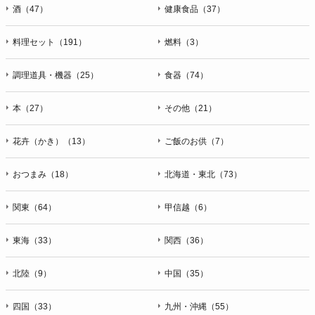
酒（47）
健康食品（37）
料理セット（191）
燃料（3）
調理道具・機器（25）
食器（74）
本（27）
その他（21）
花卉（かき）（13）
ご飯のお供（7）
おつまみ（18）
北海道・東北（73）
関東（64）
甲信越（6）
東海（33）
関西（36）
北陸（9）
中国（35）
四国（33）
九州・沖縄（55）