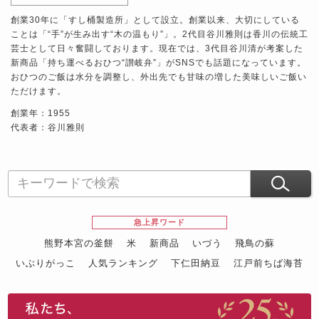
創業30年に「すし桶製造所」として設立。創業以来、大切にしている
ことは「“手”が生み出す“木の温もり”」。2代目谷川雅則は香川の伝統工
芸士として日々奮闘しております。現在では、3代目谷川清が考案した
新商品「持ち運べるおひつ“讃岐弁”」がSNSでも話題になっています。
おひつのご飯は水分を調整し、外出先でも甘味の増した美味しいご飯い
ただけます。
創業年：1955
代表者：谷川雅則
急上昇ワード
熊野本宮の釜餅
米
新商品
いづう
飛鳥の蘇
いぶりがっこ
人気ランキング
下仁田納豆
江戸前ちば海苔
スイーツ
ウニ
田舎庵の鰻
鮪
グルメギフトカタログ
名店の味