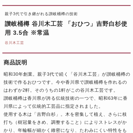
親子3代で引き継がれる讃岐桶樽の技術
讃岐桶樽 谷川木工芸 「おひつ」吉野白杉使
用 3.5合 ※常温
谷川木工芸
商品説明
昭和30年創業。親子3代で続く「谷川木工芸」が讃岐桶樽の
技術で作るおひつです。今や香川県で讃岐桶樽を作れるの
はわずか2軒。そのうちの1軒がこの谷川木工芸です。
讃岐桶樽は香川県が誇る伝統技術の一つで、昭和63年に香
川県によって伝統的工芸品に指定されました。
使用する木は「吉野白杉」。木を密集して植え、さらに枝
打ち（樹冠量をきめ、調整すること）によりストレスがか
かり、年輪幅が細かく緻密になり、たわみにくい特性をも