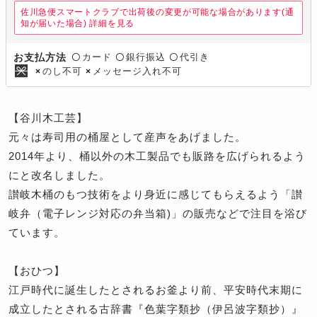
佐川急便スマートクラブで出荷後の変更が可能な場合があります(通
知が届いた場合)
詳細を見る
カード
銀行振込
代引き
お支払方法
〇
〇
〇
のし不可
メッセージ入れ不可
×
×
【谷川木工芸】
元々は寿司用の桶屋として産声をあげました。
2014年より、桶以外の木工製品でも販路を広げられるよう
にと改名しました。
讃岐木桶のもつ技術をより身近に感じてもらえるよう「讃
岐弁（電子レンジ対応の弁当箱)」の販売などで注目を浴び
ています。
【おひつ】
江戸時代に誕生したとされるお釜より前、平安時代末期に
成立したとされる古辞書『色葉字類抄（伊呂波字類抄）』