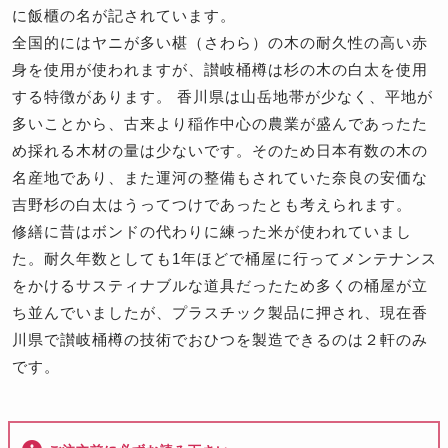
に飯櫃の名が記されています。
全国的にはヤニが多い椹（さわら）の木の耐久性の高い赤
身を使用が使われますが、讃岐桶樽は杉の木の白太を使用
する特徴があります。 香川県は山岳地帯が少なく、平地が
多いことから、古来より稲作中心の農業が盛んであったた
め採れる木材の量は少ないです。そのため日本有数の木の
名産地であり、また運河の整備もされていた奈良の安価な
吉野杉の白太はうってつけであったとも考えられます。
修繕に昔はボンドの代わりに練った米が使われていまし
た。耐久年数としても1年ほどで桶屋に行ってメンテナンス
をかけるサスティナブルな道具だったため多くの桶屋が立
ち並んでいましたが、プラスチック製品に押され、現在香
川県で讃岐桶樽の技術でおひつを製造できるのは２軒のみ
です。