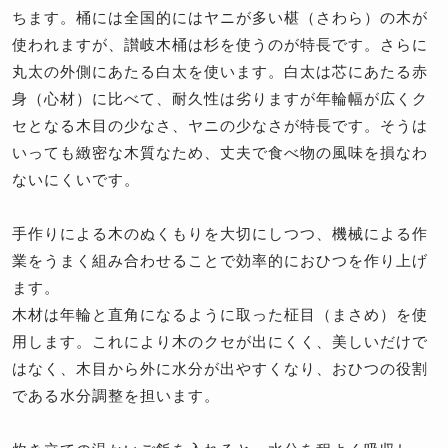
ちます。桶には全国的にはヤニが多い椹（さわら）の木が
使われますが、讃岐木桶は杉を使うのが特長です。さらに
丸太の外側にあたる白太を使います。白太は芯にあたる赤
身（心材）に比べて、耐久性は劣りますが年輪幅が広くク
セとなる木目の少なさ、ヤニの少なさが特長です。そうは
いっても緻密な木質なため、丈夫で食べ物の風味を損なわ
ないにくいです。
手作りによる木のぬくもりを大切にしつつ、機械による作
業をうまく組み合わせることで効率的におひつを作り上げ
ます。
木材は年輪と直角になるように取った柾目（まさめ）を使
用します。これにより木のクセが出にくく、美しいだけで
はなく、木目から外に水分が出やすくなり、おひつの役割
である水分調整を担います。