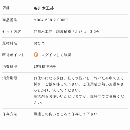
店舗
谷川木工芸
商品番号
M004-638-2-00001
セット内容
谷川木工芸 讃岐桶樽「おひつ」3.5合
原材料名
おひつ
獲得ポイント
ログインして確認
消費税率
10%標準税率
消費期限
お使いになる前は、軽く水洗いし、乾いた布巾でよく
拭き、ご飯を移して下さい。ご使用後は熱いお湯をさ
っとかけ、洗ってください。
※洗剤もお使いいただけますが、短時間でご使用くだ
さい。
保存方法
風通しの良いところで保存して下さい