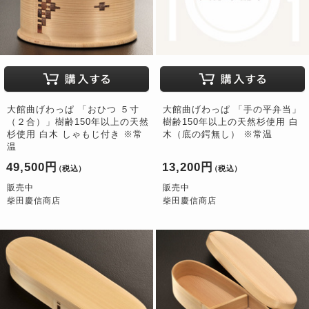
大館曲げわっぱ 「おひつ ５寸
大館曲げわっぱ 「手の平弁当」
（２合）」樹齢150年以上の天然
樹齢150年以上の天然杉使用 白
杉使用 白木 しゃもじ付き ※常
木（底の鍔無し） ※常温
温
49,500円
13,200円
（税込）
（税込）
販売中
販売中
柴田慶信商店
柴田慶信商店