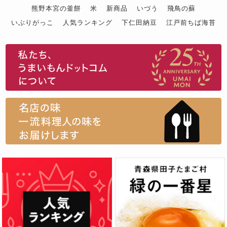
熊野本宮の釜餅
米
新商品
いづう
飛鳥の蘇
いぶりがっこ
人気ランキング
下仁田納豆
江戸前ちば海苔
スイーツ
ウニ
田舎庵の鰻
鮪
グルメギフトカタログ
名店の味