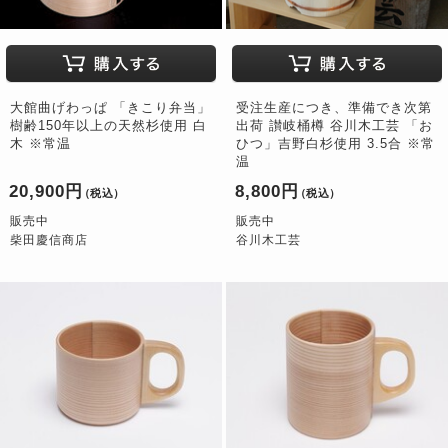
大館曲げわっぱ 「きこり弁当」
受注生産につき、準備でき次第
樹齢150年以上の天然杉使用 白
出荷 讃岐桶樽 谷川木工芸 「お
木 ※常温
ひつ」吉野白杉使用 3.5合 ※常
温
20,900円
8,800円
（税込）
（税込）
販売中
販売中
柴田慶信商店
谷川木工芸