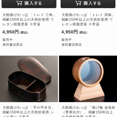
大館曲げわっぱ 「トレイ 三角」
大館曲げわっぱ 「トレイ 四角」
樹齢150年以上の天然杉使用 ウ
樹齢150年以上の天然杉使用 ウ
レタン樹脂塗装 ※常温
レタン樹脂塗装 ※常温
4,950円
4,950円
（税込）
（税込）
販売中
販売中
柴田慶信商店
柴田慶信商店
大館曲げわっぱ 「手の平弁当」
大館曲げわっぱ 「曲げ輪 金魚鉢
樹齢150年以上の天然杉使用 シ
（専用台付）」 樹齢150年以上
バキ塗り ※常温
の天然杉使用 ※常温