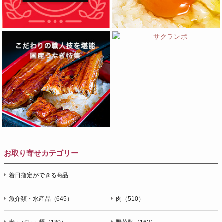
お取り寄せカテゴリー
着日指定ができる商品
魚介類・水産品（645）
肉（510）
米・パン・麺（180）
野菜類（162）