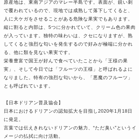
原産地は、東南アジアのマレー半島です。表面が、鋭い刺
で覆われているので、現地では成熟して落下してくると、
人に大ケガをさせることがある危険な果実でもあります。
縦に割ると内部は、5つに分かれていて、クリーム色の果肉
が入っています。独特の味わいは、クセになりますが、熟
してくると強烈な匂いを発生するので好みが極端に分かれ
る、他に類を見ない果実です。
栄養豊富で国王が好んで食べていたことから「王様の果
実」、そして今日では「フルーツの王様」と呼ばれるよに
なりました。特有の強烈な匂いから、「悪魔のフルーツ」
とも呼ばれています。
【日本ドリアン普及協会】
日本におけるドリアンの認知拡大を目指し2020年1月18日
に発足。
言葉では伝えきれないドリアンの魅力、“ただ臭い”というイ
メージの払拭に向け活動。