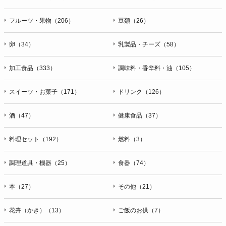
フルーツ・果物（206）
豆類（26）
卵（34）
乳製品・チーズ（58）
加工食品（333）
調味料・香辛料・油（105）
スイーツ・お菓子（171）
ドリンク（126）
酒（47）
健康食品（37）
料理セット（192）
燃料（3）
調理道具・機器（25）
食器（74）
本（27）
その他（21）
花卉（かき）（13）
ご飯のお供（7）