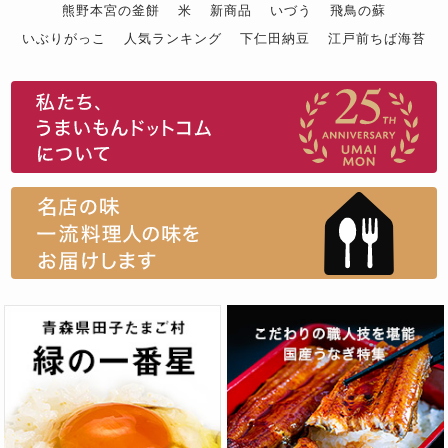
熊野本宮の釜餅
米
新商品
いづう
飛鳥の蘇
いぶりがっこ
人気ランキング
下仁田納豆
江戸前ちば海苔
スイーツ
ウニ
田舎庵の鰻
鮪
グルメギフトカタログ
名店の味