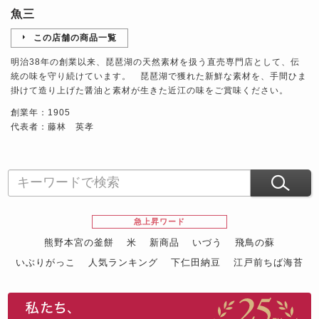
魚三
この店舗の商品一覧
明治38年の創業以来、琵琶湖の天然素材を扱う直売専門店として、伝
統の味を守り続けています。 琵琶湖で獲れた新鮮な素材を、手間ひま
掛けて造り上げた醤油と素材が生きた近江の味をご賞味ください。
創業年：1905
代表者：藤林 英孝
急上昇ワード
熊野本宮の釜餅
米
新商品
いづう
飛鳥の蘇
いぶりがっこ
人気ランキング
下仁田納豆
江戸前ちば海苔
スイーツ
ウニ
田舎庵の鰻
鮪
グルメギフトカタログ
名店の味