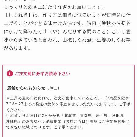
じっくりと炊き上げたうなぎをお届けします。
【しぐれ煮】は、作り方は佃煮に似ていますが短時間に仕
上げることができる味付け方法です。時雨（晩秋から初冬
にかけて降ったり止（や）んだりする雨のこと）という意
味からきていると言われ、山椒しぐれ煮、生姜のしぐれ等
があります。
ご注文前に必ずお読み下さい
店舗からのお知らせ
（魚三）
※土用の丑の日に向けて、注文が集中しているため、一部商品を除き
7/18〜27までの発送の受付を停止させていただいております。ご了承
ください。
※滋賀よりお届けに2日かかる『北海道、青森県、岩手県、秋田県、
沖縄県』のお客様へ：消費期限（お届け当日）商品はご注文をお受け
できない地域となります。ご了承ください。