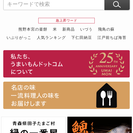
急上昇ワード
熊野本宮の釜餅
米
新商品
いづう
飛鳥の蘇
いぶりがっこ
人気ランキング
下仁田納豆
江戸前ちば海苔
スイーツ
ウニ
田舎庵の鰻
鮪
グルメギフトカタログ
名店の味