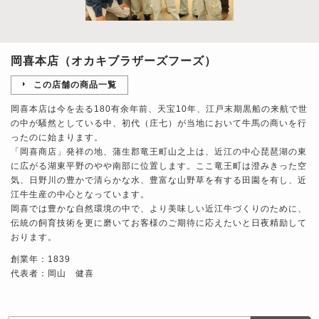
岡喜本店（オカキブラザーズフーズ）
この店舗の商品一覧
岡喜本店は今を去る180有余年前、天宝10年、江戸末期黒船の来航で世
の中が騒然としている中、初代（庄七）が当地において牛馬の商いを行
ったのに始まります。
「岡喜商店」発祥の地、蒲生郡竜王町山之上は、近江の中心琵琶湖の東
に広がる湖東平野のやや南部に位置します。ここ竜王町は澄みきった空
気、日野川の豊かで清らかな水、豊富な山野草を有する田園を有し、近
江牛生産の中心となっています。
岡喜では豊かな自然環境の中で、より美味しい近江牛づくりのために、
伝統の飼育技術を更に磨いてお客様のご期待に応えたいと日夜精励して
おります。
創業年：1839
代表者：岡山 健喜