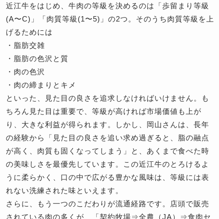
近江牛をはじめ、牛肉の等級を決めるのは「歩留まり等級
(A〜C)」「肉質等級(1〜5)」の2つ。そのうち肉質等級を上
げるためには
・脂肪交雑
・脂肪の色沢と質
・肉の色沢
・肉の締まりとキメ
といった、見た目の良さを追求しなければいけません。も
ちろん見た目は重要で、等級が高ければ市場価値も上が
り、大きな利益が得られます。しかし、岡山さんは、長年
の経験から「見た目の良さを追い求め過ぎると、脂の融点
が高く、肉質も固くなってしまう」と、あくまで食べた時
の美味しさを最優先しています。この近江牛のとろけるよ
うに柔らかく、口の中で広がる豊かな風味は、等級には表
れない洗練された味といえます。
さらに、もう一つのこだわりが流通経路です。店頭で販売
されている肉の多くが、「契約牧場⇒全農（JA）⇒食肉セ