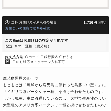
送料 お届け先が東京都の場合
1,716円
(税込)
お住まいの住所で送料を確認
この商品はお届け日の指定が可能です
配送 ヤマト運輸（鹿児島）
カード
銀行振込
代引き
お支払方法
〇
〇
〇
のし対応
メッセージ入れ不可
〇
×
鹿児島黒豚のルーツ
もともとは「琉球から鹿児島に伝わった島豚（中型）」に
「イギリス系バークシャー種」を掛け合わせたものです。
しかし現在、主に流通しているのは、大型で生産性のよい
大型種のアメリカ系バークシャー種と掛け合わせたもので