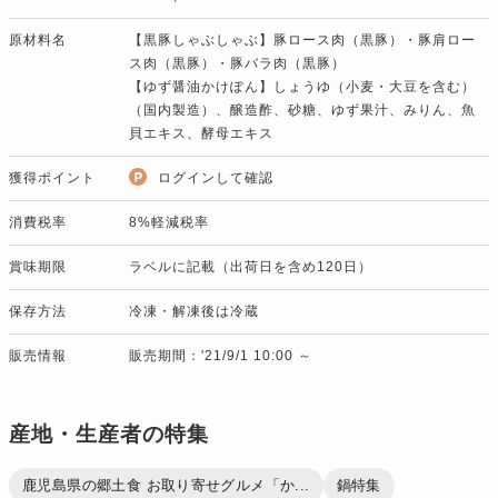
原材料名
【黒豚しゃぶしゃぶ】豚ロース肉（黒豚）・豚肩ロー
ス肉（黒豚）・豚バラ肉（黒豚）
【ゆず醤油かけぽん】しょうゆ（小麦・大豆を含む）
（国内製造）、醸造酢、砂糖、ゆず果汁、みりん、魚
貝エキス、酵母エキス
獲得ポイント
ログインして確認
消費税率
8%軽減税率
賞味期限
ラベルに記載（出荷日を含め120日）
保存方法
冷凍・解凍後は冷蔵
販売情報
販売期間：'21/9/1 10:00 ～
産地・生産者の特集
鹿児島県の郷土食 お取り寄せグルメ「か...
鍋特集