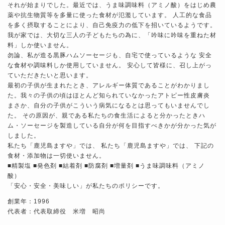
それが始まりでした。最近では、うま味調味料（アミノ酸）をはじめ農
薬や抗生物質等を多量に使った食材が氾濫しています。 人工的な食品
を多く摂取することにより、自己免疫力の低下を招いているようです。
我が家では、大切な三人の子どもたちの為に、「吟味に吟味を重ねた材
料」しか使いません。
勿論、私が造る黒豚ハムソーセージも、自宅で使っているような 安全
な食材や調味料しか使用していません。 安心して皆様に、召し上がっ
ていただきたいと思います。
最初の子供が生まれたとき、アレルギー体質であることがわかりまし
た。我々の子供の頃はほとんど知られていなかったアトピー性皮膚炎
まさか、自分の子供がこういう病気になるとは思ってもいませんでし
た。 その原因が、親である私たちの食生活によると分かったときハ
ム・ソーセージを製造している自分が何を目指すべきかが分かった気が
しました。
私たち「鹿児島ますや」では、 私たち「鹿児島ますや」では、 下記の
食材・添加物は一切使いません。
■精製塩 ■発色剤 ■結着剤 ■防腐剤 ■増量剤 ■うま味調味料（アミノ
酸）
「安心・安全・美味しい」が私たちのポリシーです。
創業年：1996
代表者：代表取締役 米増 昭尚