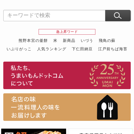
急上昇ワード
熊野本宮の釜餅
米
新商品
いづう
飛鳥の蘇
いぶりがっこ
人気ランキング
下仁田納豆
江戸前ちば海苔
スイーツ
ウニ
田舎庵の鰻
鮪
グルメギフトカタログ
名店の味