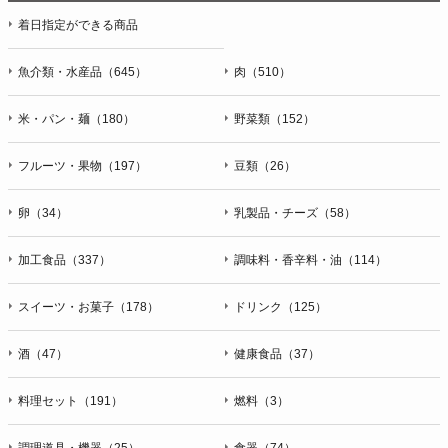
着日指定ができる商品
魚介類・水産品（645）
肉（510）
米・パン・麺（180）
野菜類（152）
フルーツ・果物（197）
豆類（26）
卵（34）
乳製品・チーズ（58）
加工食品（337）
調味料・香辛料・油（114）
スイーツ・お菓子（178）
ドリンク（125）
酒（47）
健康食品（37）
料理セット（191）
燃料（3）
調理道具・機器（25）
食器（74）