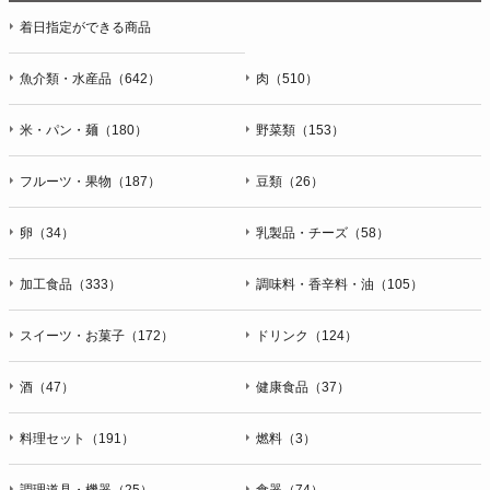
着日指定ができる商品
魚介類・水産品（642）
肉（510）
米・パン・麺（180）
野菜類（153）
フルーツ・果物（187）
豆類（26）
卵（34）
乳製品・チーズ（58）
加工食品（333）
調味料・香辛料・油（105）
スイーツ・お菓子（172）
ドリンク（124）
酒（47）
健康食品（37）
料理セット（191）
燃料（3）
調理道具・機器（25）
食器（74）