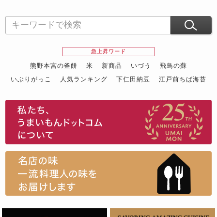
急上昇ワード
熊野本宮の釜餅
米
新商品
いづう
飛鳥の蘇
いぶりがっこ
人気ランキング
下仁田納豆
江戸前ちば海苔
スイーツ
ウニ
田舎庵の鰻
鮪
グルメギフトカタログ
名店の味