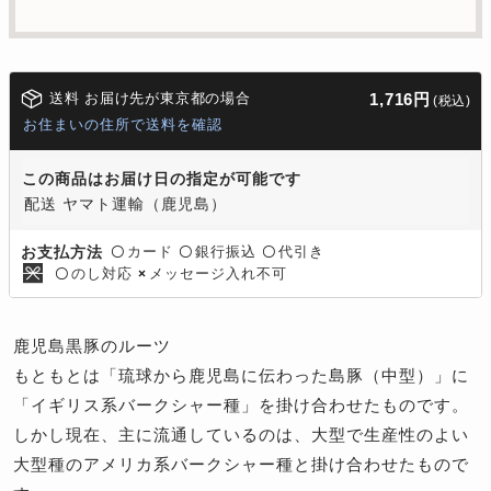
送料 お届け先が東京都の場合
1,716円
(税込)
お住まいの住所で送料を確認
この商品はお届け日の指定が可能です
配送 ヤマト運輸（鹿児島）
カード
銀行振込
代引き
お支払方法
〇
〇
〇
のし対応
メッセージ入れ不可
〇
×
鹿児島黒豚のルーツ
もともとは「琉球から鹿児島に伝わった島豚（中型）」に
「イギリス系バークシャー種」を掛け合わせたものです。
しかし現在、主に流通しているのは、大型で生産性のよい
大型種のアメリカ系バークシャー種と掛け合わせたもので