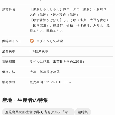
原材料名
【黒豚しゃぶしゃぶ】豚ロース肉（黒豚）・豚肩ロー
ス肉（黒豚）・豚バラ肉（黒豚）
【ゆず醤油かけぽん】しょうゆ（小麦・大豆を含む）
（国内製造）、醸造酢、砂糖、ゆず果汁、みりん、魚
貝エキス、酵母エキス
獲得ポイント
ログインして確認
消費税率
8%軽減税率
賞味期限
ラベルに記載（出荷日を含め120日）
保存方法
冷凍・解凍後は冷蔵
販売情報
販売期間：'21/9/1 10:00 ～
産地・生産者の特集
鹿児島県の郷土食 お取り寄せグルメ「か...
鍋特集