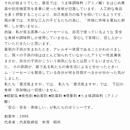
それが始まりでした。最近では、うま味調味料（アミノ酸）をはじめ農
薬や抗生物質等を多量に使った食材が氾濫しています。 人工的な食品
を多く摂取することにより、自己免疫力の低下を招いているようです。
我が家では、大切な三人の子どもたちの為に、「吟味に吟味を重ねた材
料」しか使いません。
勿論、私が造る黒豚ハムソーセージも、自宅で使っているような 安全
な食材や調味料しか使用していません。 安心して皆様に、召し上がっ
ていただきたいと思います。
最初の子供が生まれたとき、アレルギー体質であることがわかりまし
た。我々の子供の頃はほとんど知られていなかったアトピー性皮膚炎
まさか、自分の子供がこういう病気になるとは思ってもいませんでし
た。 その原因が、親である私たちの食生活によると分かったときハ
ム・ソーセージを製造している自分が何を目指すべきかが分かった気が
しました。
私たち「鹿児島ますや」では、 私たち「鹿児島ますや」では、 下記の
食材・添加物は一切使いません。
■精製塩 ■発色剤 ■結着剤 ■防腐剤 ■増量剤 ■うま味調味料（アミノ
酸）
「安心・安全・美味しい」が私たちのポリシーです。
創業年：1996
代表者：代表取締役 米増 昭尚