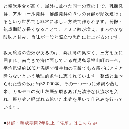
と精米歩合が高く、屋外に並べた同一の壺の中で、乳酸発
酵、アルコール発酵、酢酸発酵の３つの発酵が順次進行す
るという世界でも非常に珍しい方法で作られます。発酵・
熟成期間が長くなることで、アミノ酸が増え、まろやかな
酸味と甘み、旨味が一段と際立つ黒酢に仕上がるのです。
坂元醸造の壺畑があるのは、錦江湾の奥深く、三方を丘に
囲まれ、南向きで海に面している鹿児島県福山町の一帯。
平均気温約18℃と温暖で微生物の天敵である霜がほとんど
降らないという地理的条件に恵まれています。整然と並べ
られた壺の数は約52,000本。その一つ一つに米麹や蒸し
米、カルデラの火山灰層が磨きあげた清浄な伏流水を入
れ、振り麹と呼ばれる乾いた米麹を用いて仕込みを行って
います。
■
発酵・熟成期間2年以上『薩摩』はこちら