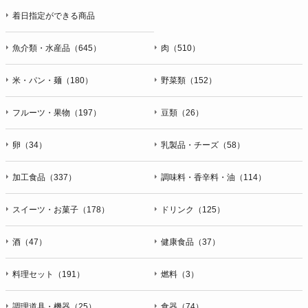
着日指定ができる商品
魚介類・水産品（645）
肉（510）
米・パン・麺（180）
野菜類（152）
フルーツ・果物（197）
豆類（26）
卵（34）
乳製品・チーズ（58）
加工食品（337）
調味料・香辛料・油（114）
スイーツ・お菓子（178）
ドリンク（125）
酒（47）
健康食品（37）
料理セット（191）
燃料（3）
調理道具・機器（25）
食器（74）