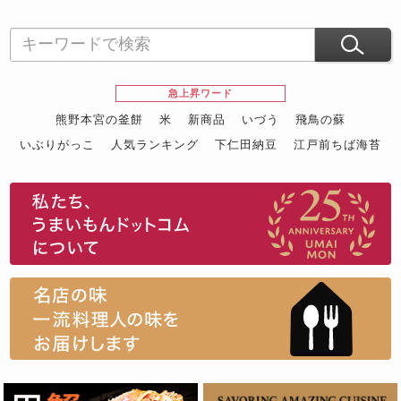
急上昇ワード
熊野本宮の釜餅
米
新商品
いづう
飛鳥の蘇
いぶりがっこ
人気ランキング
下仁田納豆
江戸前ちば海苔
スイーツ
ウニ
田舎庵の鰻
鮪
グルメギフトカタログ
名店の味