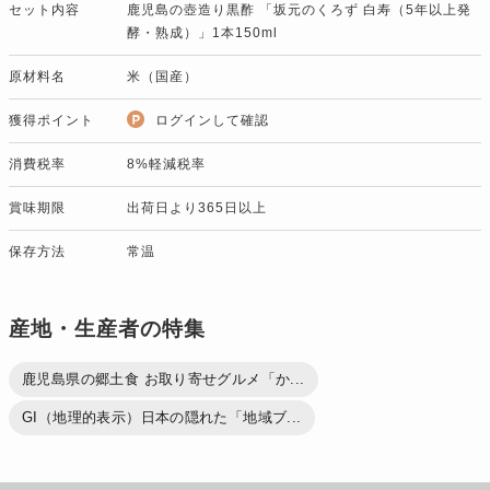
セット内容
鹿児島の壺造り黒酢 「坂元のくろず 白寿（5年以上発
酵・熟成）」1本150ml
原材料名
米（国産）
獲得ポイント
ログインして確認
消費税率
8%軽減税率
賞味期限
出荷日より365日以上
保存方法
常温
産地・生産者の特集
鹿児島県の郷土食 お取り寄せグルメ「か...
GI（地理的表示）日本の隠れた「地域ブ...