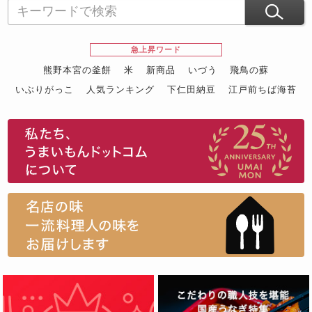
急上昇ワード
熊野本宮の釜餅
米
新商品
いづう
飛鳥の蘇
いぶりがっこ
人気ランキング
下仁田納豆
江戸前ちば海苔
スイーツ
ウニ
田舎庵の鰻
鮪
グルメギフトカタログ
名店の味