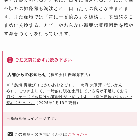
苔以外の雑藻類も淘汰され、口当たりの良さが生まれま
す。また産地では「常に一番摘み」を標榜し、養殖網をこ
まめに交換することで、やわらかい新芽の収穫回数を増や
す海苔づくりを行っています。
ご注文前に必ずお読み下さい
店舗からのお知らせ
（株式会社 飯塚海苔店）
※「慈海 青飛び（じかいあおとび）」「慈海 大寒芽（だいかん
め）」につきまして、一時的に現在使用している袋が不足しており、
旧パッケージでお届けの可能性がございます。中身は新物ですのでご
安心ください。
（2025年1月18日更新）
※
商品画像はイメージです。
この商品へのお問い合わせは
こちらから