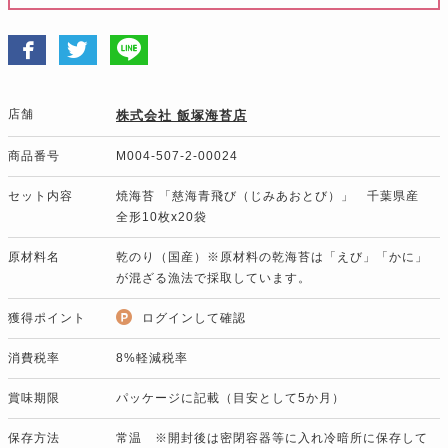
店舗
株式会社 飯塚海苔店
商品番号
M004-507-2-00024
セット内容
焼海苔 「慈海青飛び（じみあおとび）」 千葉県産
全形10枚x20袋
原材料名
乾のり（国産）※原材料の乾海苔は「えび」「かに」
が混ざる漁法で採取しています。
獲得ポイント
ログインして確認
消費税率
8%軽減税率
賞味期限
パッケージに記載（目安として5か月）
保存方法
常温 ※開封後は密閉容器等に入れ冷暗所に保存して