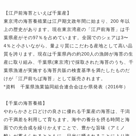
【江戸前海苔といえば千葉産】
東京湾の海苔養殖業は江戸期文政年間に始まり、200 年以
上の歴史があります。現在東京湾産の「江戸前海苔」は千
葉県産がその97％を占めています。全国でのシェアは3〜
4％と小さいながら、量より質にこだわる産地として高い品
質を誇ります。現在は千葉県内の約200人の漁師が海苔の生
産に取り組み、千葉県(東京湾)で採取された海苔のうち、千
葉県漁連が実施する海苔共販の検査基準を満たしたものだ
けが「江戸前ちば海苔」として販売されます。
*資料 千葉県漁業協同組合連合会ほか県発表（2016年）
【千葉の海苔養殖】
やわらかさと口どけの良さに優れる千葉産の海苔は、干潟
の干満差を利用して育ちます。海中の養分を摂る時間と海
面での光合成を繰りかえすことで、豊かな旨味（アミノ
酸）が蓄えられるとともに、日光に晒されることにより海