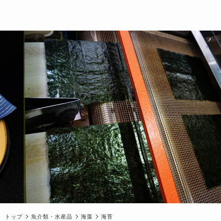
トップ
魚介類・水産品
海藻
海苔