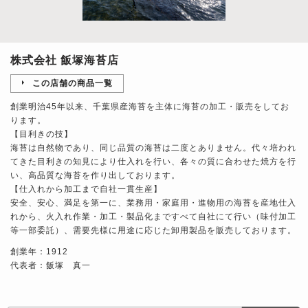
株式会社 飯塚海苔店
この店舗の商品一覧
創業明治45年以来、千葉県産海苔を主体に海苔の加工・販売をしてお
ります。
【目利きの技】
海苔は自然物であり、同じ品質の海苔は二度とありません。代々培われ
てきた目利きの知見により仕入れを行い、各々の質に合わせた焼方を行
い、高品質な海苔を作り出しております。
【仕入れから加工まで自社一貫生産】
安全、安心、満足を第一に、業務用・家庭用・進物用の海苔を産地仕入
れから、火入れ作業・加工・製品化まですべて自社にて行い（味付加工
等一部委託）、需要先様に用途に応じた卸用製品を販売しております。
創業年：1912
代表者：飯塚 真一