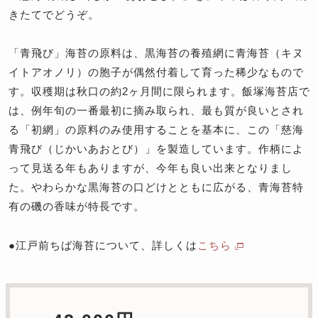
きたてでどうぞ。
「青飛び」海苔の原料は、黒海苔の養殖網に青海苔（キヌ
イトアオノリ）の胞子が偶然付着して育った稀少なもので
す。収穫期は秋口の約2ヶ月間に限られます。飯塚海苔店で
は、例年旬の一番最初に摘み取られ、最も質が良いとされ
る「初網」の原料のみ使用することを基本に、この「慈海
青飛び（じかいあおとび）」を製造しています。作柄によ
って見送る年もありますが、今年も良い出来となりまし
た。やわらかな黒海苔の口どけとともに広がる、青海苔特
有の磯の香味が特長です。
●江戸前ちば海苔について、詳しくは
こちら