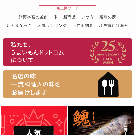
急上昇ワード
熊野本宮の釜餅
米
新商品
いづう
飛鳥の蘇
いぶりがっこ
人気ランキング
下仁田納豆
江戸前ちば海苔
スイーツ
ウニ
田舎庵の鰻
鮪
グルメギフトカタログ
名店の味