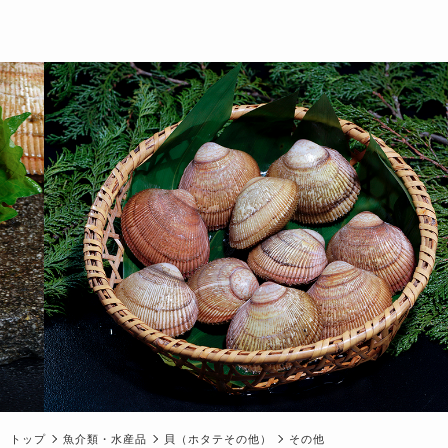
トップ
魚介類・水産品
貝（ホタテその他）
その他