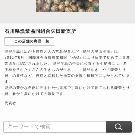
石川県漁業協同組合矢田新支所
この店舗の商品一覧
能登半島に広がる自然と人の営みが育んだ「能登の里山里海」は、
2011年6月、国際連合食糧農業機関（FAO）により日本で初めて世界農
業遺産に認定されました。 能登半島の中央に位置する七尾湾には、希
少種を含むたくさんの生きものが生息し、「能登かき」や「能登とり
貝」の養殖など、自然と調和した漁業の振興も積極的にはかられていま
す。
能登の豊かな自然に囲まれた七尾湾で手塩にかけて育てられる能登とり
貝。春から夏にかけての味覚です。
代表者：・