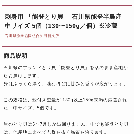
刺身用 「能登とり貝」 石川県能登半島産
中サイズ 5個（130〜150g／個）※冷蔵
石川県漁業協同組合矢田新支所
商品説明
石川県のブランドとり貝「能登とり貝」を活のまま産地か
らお届けします。
身はふっくら厚く、噛むほどに甘みと香りが広がります。
この規格は、殻付き重量が 130g以上150g未満の厳選され
た「中サイズ」5個です。
生のとり貝は5〜7月しか出回りません。中でも能登とり貝
は、他産地に比べても群を抜く品質を誇ります。