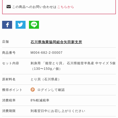
この商品へのお問い合わせは
こちらから
店舗
石川県漁業協同組合矢田新支所
商品番号
M004-682-2-00007
セット内容
刺身用 「能登とり貝」 石川県能登半島産 中サイズ 5個
（130〜150g／個）
原材料名
とり貝（石川県産）
獲得ポイント
ログインして確認
消費税率
8%軽減税率
消費期限
到着翌日中にお召し上がりください