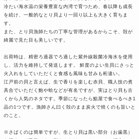
冷たい海水温の栄養豊富な内湾で育つため、春以降も成長
を続け、一般的なとり貝より一回り以上も大きく育ちま
す。
また、とり貝漁師たちの丁寧な管理があるからこそ、殻が
綺麗で見た目も美しいです。
出荷時は、精密ろ過器でろ過した紫外線殺菌冷海水を使用
し、活力を維持して発送します。 鮮度のよい生貝にさっと
火入れをしていただくと食感も風味も甘みも桁違い。
江戸前の貝と言えば、生で香りを楽しむ赤貝、職人技の煮
具合でいただく鮑や蛤などが有名ですが、実はとり貝も古
くから人気のネタです。季節になったら鮨屋で食べるべき1
品の1つです。漁師さん曰く殻のまま炭火で焼くのも旨いと
のこと。
※さばくのは簡単ですが、生とり貝は黒い部分（お歯黒）