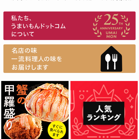
スイーツ
ウニ
田舎庵の鰻
鮪
グルメギフトカタログ
名店の味