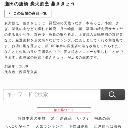
瀬田の唐橋 炭火割烹 蔓ききょう
この店舗の商品一覧
炭火割烹 蔓ききょうは、琵琶湖の天然うなぎ、本もろこ、小鮎、ぎ
ぎ。湖北の山などで獲れる雌鹿、月の輪熊、猪。草津の精肉店サカエヤ
の走る豚や和牛。京丹後・魚政の蟹や鮮魚。上賀茂の田鶴農園の京野菜
など、厳選素材を炭火焼きなどでシンプルに楽しませてくれる和食店で
す。お店に足を運ぶと、築100年余の呉服店の蔵を改造して作られた、
なんとも心地の良い雰囲気の中で、炭火焼きメニューを楽しむことがで
きます。西澤家の家紋「蔓ききょう」が店名の由来です。
創業年：2009
代表者：西澤芽久美
急上昇ワード
熊野本宮の釜餅
米
新商品
いづう
飛鳥の蘇
いぶりがっこ
人気ランキング
下仁田納豆
江戸前ちば海苔