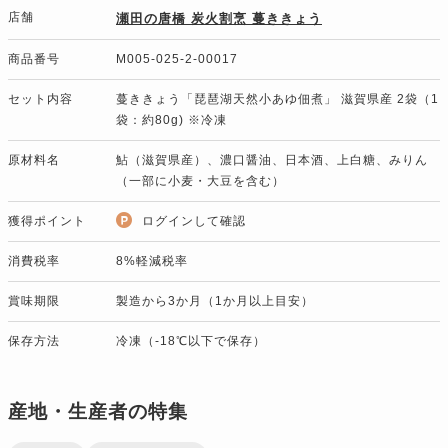
店舗
瀬田の唐橋 炭火割烹 蔓ききょう
商品番号
M005-025-2-00017
セット内容
蔓ききょう「琵琶湖天然小あゆ佃煮」 滋賀県産 2袋（1
袋：約80g) ※冷凍
原材料名
鮎（滋賀県産）、濃口醤油、日本酒、上白糖、みりん
（一部に小麦・大豆を含む）
獲得ポイント
ログインして確認
消費税率
8%軽減税率
賞味期限
製造から3か月（1か月以上目安）
保存方法
冷凍（-18℃以下で保存）
産地・生産者の特集