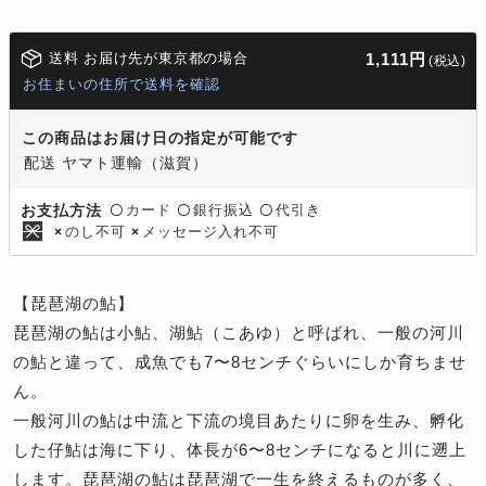
送料 お届け先が東京都の場合
1,111円
(税込)
お住まいの住所で送料を確認
この商品はお届け日の指定が可能です
配送 ヤマト運輸（滋賀）
カード
銀行振込
代引き
お支払方法
〇
〇
〇
のし不可
メッセージ入れ不可
×
×
【琵琶湖の鮎】
琵琶湖の鮎は小鮎、湖鮎（こあゆ）と呼ばれ、一般の河川
の鮎と違って、成魚でも7〜8センチぐらいにしか育ちませ
ん。
一般河川の鮎は中流と下流の境目あたりに卵を生み、孵化
した仔鮎は海に下り、体長が6〜8センチになると川に遡上
します。琵琶湖の鮎は琵琶湖で一生を終えるものが多く、