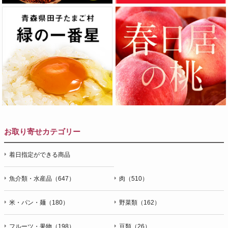
お取り寄せカテゴリー
着日指定ができる商品
魚介類・水産品（647）
肉（510）
米・パン・麺（180）
野菜類（162）
フルーツ・果物（198）
豆類（26）