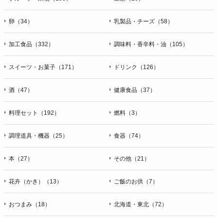
卵（34）
乳製品・チーズ（58）
加工食品（332）
調味料・香辛料・油（105）
スイーツ・お菓子（171）
ドリンク（126）
酒（47）
健康食品（37）
料理セット（192）
燃料（3）
調理道具・機器（25）
食器（74）
本（27）
その他（21）
花卉（かき）（13）
ご飯のお供（7）
おつまみ（18）
北海道・東北（72）