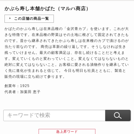
かぶら寿し本舗かばた（マルハ商店）
この店舗の商品一覧
かばたのかぶら寿しは在来品種の「金沢青カブ」を使います。これが大
きな特徴です。在来品種の野菜はその土地に根ざして固定されてきたも
のです。昔から継承されてきたかぶら寿しは在来種のカブで漬けるのが
当たり前なのです。 商売は革新の繰り返しです。そうしなければ生き
残っていけません。最大の顧客満足は、存在し続けることだと考えま
す。変えていくものと変わっていくこと。変えなくてはならないものと
絶対に変えてはならないこと。お客様に愛される漬物作りを継承してい
く先に進化が生まれると信じて。 今日も明日も社員とともに、製造と
販売の現場に立ち続けて参ります。
創業年：1925
代表者：加葉田 恵子
急上昇ワード