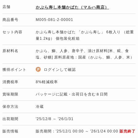
店舗
かぶら寿し本舗かばた（マルハ商店）
商品番号
M005-081-2-00001
セット内容
かぶら寿し本舗かばた 「かぶら寿し」 6枚入り （総重
量1.2kg） 個包装化粧箱
原材料名
かぶら、鰤、人参、唐辛子、漬け原材料[米、糀、食
塩、砂糖] 原料原産地：国産（かぶら、鰤、人参、米）
獲得ポイント
ログインして確認
消費税率
8%軽減税率
賞味期限
パッケージに記載・出荷日を含む８日間
保存方法
冷蔵
出荷期間
'25/12/8 ～ '26/1/31
販売情報
販売期間：'25/12/1 00:00 ～ '26/1/24 00:00
販売終了