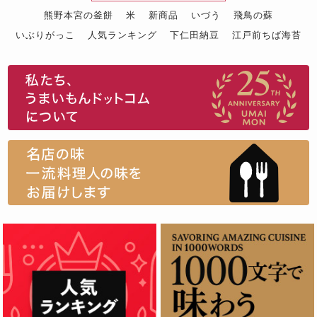
熊野本宮の釜餅
米
新商品
いづう
飛鳥の蘇
いぶりがっこ
人気ランキング
下仁田納豆
江戸前ちば海苔
スイーツ
ウニ
田舎庵の鰻
鮪
グルメギフトカタログ
名店の味