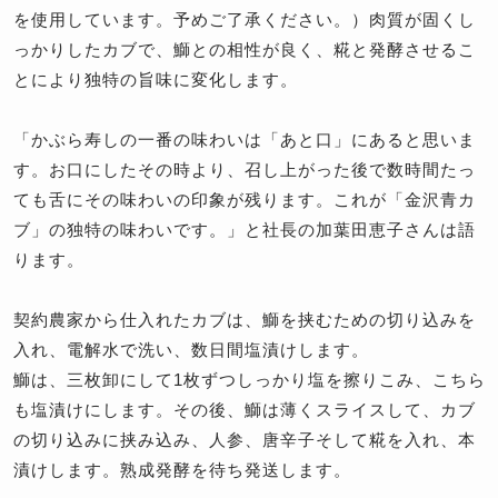
を使用しています。予めご了承ください。）肉質が固くし
っかりしたカブで、鰤との相性が良く、糀と発酵させるこ
とにより独特の旨味に変化します。
「かぶら寿しの一番の味わいは「あと口」にあると思いま
す。お口にしたその時より、召し上がった後で数時間たっ
ても舌にその味わいの印象が残ります。これが「金沢青カ
ブ」の独特の味わいです。」と社長の加葉田恵子さんは語
ります。
契約農家から仕入れたカブは、鰤を挟むための切り込みを
入れ、電解水で洗い、数日間塩漬けします。
鰤は、三枚卸にして1枚ずつしっかり塩を擦りこみ、こちら
も塩漬けにします。その後、鰤は薄くスライスして、カブ
の切り込みに挟み込み、人参、唐辛子そして糀を入れ、本
漬けします。熟成発酵を待ち発送します。