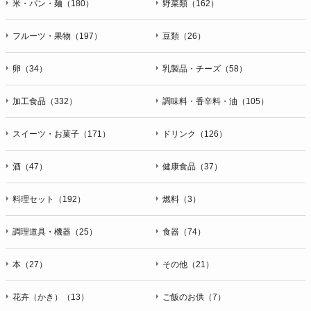
米・パン・麺（180）
野菜類（162）
フルーツ・果物（197）
豆類（26）
卵（34）
乳製品・チーズ（58）
加工食品（332）
調味料・香辛料・油（105）
スイーツ・お菓子（171）
ドリンク（126）
酒（47）
健康食品（37）
料理セット（192）
燃料（3）
調理道具・機器（25）
食器（74）
本（27）
その他（21）
花卉（かき）（13）
ご飯のお供（7）