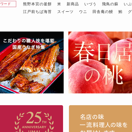
熊野本宮の釜餅
米
新商品
いづう
飛鳥の蘇
い
昇ワード
江戸前ちば海苔
スイーツ
ウニ
田舎庵の鰻
鮪
お取り寄せグルメ・ギフト通販「うまい