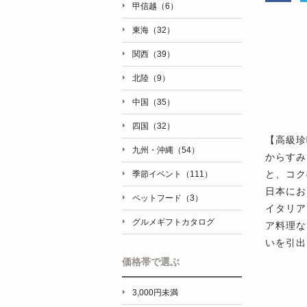
甲信越（6）
東海（32）
関西（39）
北陸（9）
中国（35）
四国（32）
【高級珍
九州・沖縄（54）
からすみ
と、コク
季節イベント（111）
日本にお
ペットフード（3）
イタリア
グルメギフトカタログ
ア料理な
いを引出
価格帯で選ぶ
3,000円未満