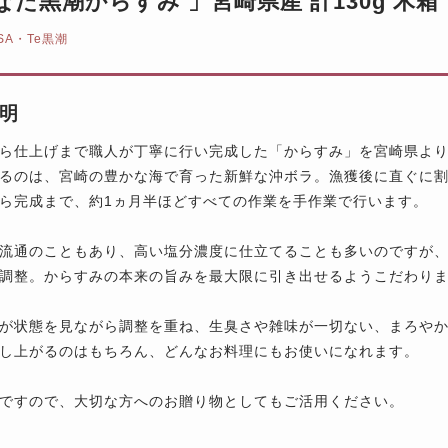
なた黒潮からすみ 」宮崎県産 計130g 木箱
SA・Te黒潮
明
ら仕上げまで職人が丁寧に行い完成した「からすみ」を宮崎県よ
るのは、宮崎の豊かな海で育った新鮮な沖ボラ。漁獲後に直ぐに
ら完成まで、約1ヵ月半ほどすべての作業を手作業で行います。
流通のこともあり、高い塩分濃度に仕立てることも多いのですが
調整。からすみの本来の旨みを最大限に引き出せるようこだわり
が状態を見ながら調整を重ね、生臭さや雑味が一切ない、まろや
し上がるのはもちろん、どんなお料理にもお使いになれます。
ですので、大切な方へのお贈り物としてもご活用ください。