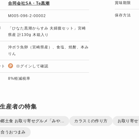
賞味期限
合同会社SA・Te黒潮
保存方法
M005-096-2-00002
容
「ひなた黒潮からすみ 夫婦腹セット」宮崎
県産 計130g 木箱入り
沖ボラ魚卵（宮崎県産）、食塩、焼酎、本み
りん
ント
ログインして確認
8%軽減税率
生産者の特集
郷土食 お取り寄せグルメ「みや...
カラスミの作り方
お取り寄せ
に合うおつまみ