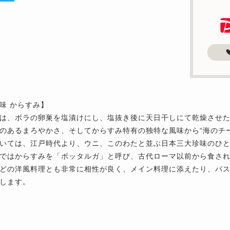
味 からすみ】
は、ボラの卵巣を塩漬けにし、塩抜き後に天日干しにて乾燥させ
のあるまろやかさ、そしてからすみ特有の独特な風味から“海のチ
いては、江戸時代より、ウニ、このわたと並ぶ日本三大珍味のひ
ではからすみを「ボッタルガ」と呼び、古代ローマ以前から食さ
どの洋風料理とも非常に相性が良く、メイン料理に添えたり、パ
します。