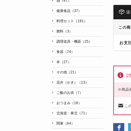
酒（47）
健康食品（37）
送
料理セット（191）
この商
燃料（3）
調理道具・機器（25）
お支
食器（74）
本（27）
その他（21）
ご
花卉（かき）（13）
※
商品
ご飯のお供（7）
おつまみ（18）
こ
北海道・東北（71）
関東（64）