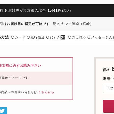
料 お届け先が東京都の場合
1,441円
(税込)
品はお届け日の指定が可能です
配送 ヤマト運輸（宮崎）
払方法
カード
銀行振込
代引き
のし対応
メッセージ入
〇
〇
〇
〇
〇
注文前に必ずお読み下さい
価格
画像はイメージです。
販売
の商品へのお問い合わせは
こちらから