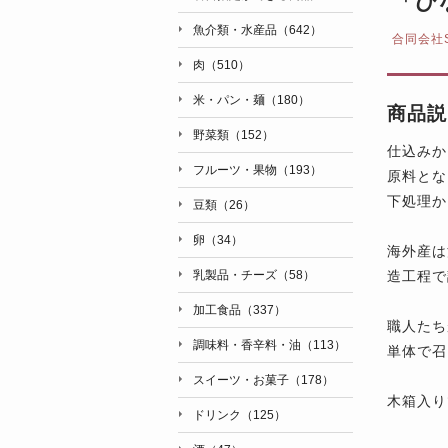
「ひ
魚介類・水産品（642）
合同会社
肉（510）
米・パン・麺（180）
商品説
野菜類（152）
仕込みか
フルーツ・果物（193）
原料とな
下処理か
豆類（26）
卵（34）
海外産は
造工程で
乳製品・チーズ（58）
加工食品（337）
職人たち
調味料・香辛料・油（113）
単体で召
スイーツ・お菓子（178）
木箱入り
ドリンク（125）