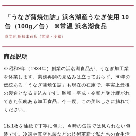
「うなぎ蒲焼缶詰」浜名湖産うなぎ使用 10
缶（100g／缶） ※常温 浜名湖食品
食文化 船橋出荷店（常温・冷蔵）
商品説明
※昭和9年（1934年）創業の浜名湖食品が、うなぎ加工業
を休業します。業務再開の見込みは立っておらず、90年の
伝統ある「うなぎ蒲焼缶詰」も現在の在庫で、事実上最後
の製造となる見込みです。昭和・平成・令和と受け継がれ
てきた伝統ある加工食品。今一度、この美味しさに触れて
ください。
1枚1枚を油紙で丁寧に包む、今時の缶詰では見られない包
装です。冷凍や真空包装などの技術革新で私たちの食生活