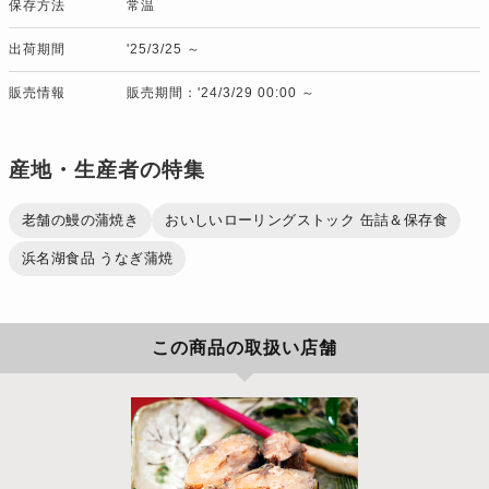
保存方法
常温
出荷期間
'25/3/25 ～
販売情報
販売期間：'24/3/29 00:00 ～
産地・生産者の特集
老舗の鰻の蒲焼き
おいしいローリングストック 缶詰＆保存食
浜名湖食品 うなぎ蒲焼
この商品の取扱い店舗