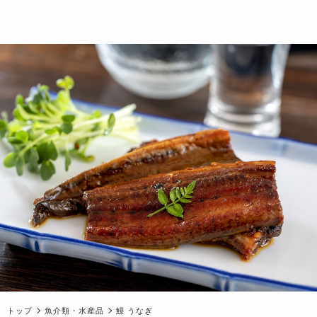
トップ
魚介類・水産品
鰻 うなぎ