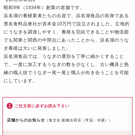
昭和9年（1934年）創業の老舗です。
浜名湖の養鰻業者たちの出資で、浜名湖食品の前身である
濱名食料品會社が資本金10万円で設立されました。立地的
にうなぎを調達しやすく、養殖を完結できることや物流面
でも関東と関西の中間点にあったことから、浜名湖のうな
ぎ養殖は大いに発展しました。
浜名湖食品では、うなぎの選別を丁寧に細かくすること
で、一度に加工するうなぎの数を少なくし、古い機具と熟
練の職人技でうなぎ一尾一尾と職人が向き合うことを可能
にしています。
ご注文前に必ずお読み下さい
店舗からのお知らせ
（食文化 船橋出荷店（常温・冷蔵））