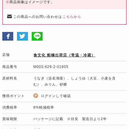
※
商品画像はイメージです。
この商品へのお問い合わせは
こちらから
店舗
食文化 船橋出荷店（常温・冷蔵）
商品番号
M003-629-2-01605
原材料名
うなぎ（浜名湖産）、しょうゆ（大豆、小麦を含
む）、みりん、砂糖
獲得ポイント
ログインして確認
消費税率
8%軽減税率
賞味期限
パッケージに記載 ※目安 製造日より2年