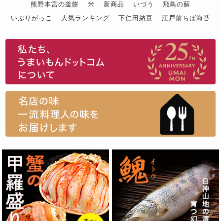
熊野本宮の釜餅
米
新商品
いづう
飛鳥の蘇
いぶりがっこ
人気ランキング
下仁田納豆
江戸前ちば海苔
スイーツ
ウニ
田舎庵の鰻
鮪
グルメギフトカタログ
名店の味