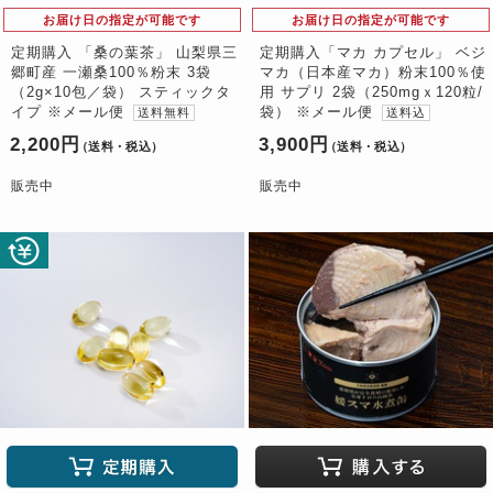
お届け日の指定が可能です
お届け日の指定が可能です
定期購入 「桑の葉茶」 山梨県三
定期購入「マカ カプセル」 ベジ
郷町産 一瀬桑100％粉末 3袋
マカ（日本産マカ）粉末100％使
（2g×10包／袋） スティックタ
用 サプリ 2袋（250mgｘ120粒/
イプ ※メール便
袋） ※メール便
送料無料
送料込
2,200円
3,900円
（送料・税込）
（送料・税込）
販売中
販売中