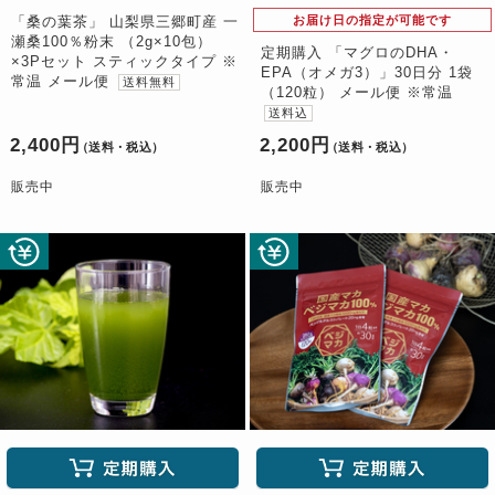
「桑の葉茶」 山梨県三郷町産 一
お届け日の指定が可能です
瀬桑100％粉末 （2g×10包）
定期購入 「マグロのDHA・
×3Pセット スティックタイプ ※
EPA（オメガ3）」30日分 1袋
常温 メール便
送料無料
（120粒） メール便 ※常温
送料込
2,400円
2,200円
（送料・税込）
（送料・税込）
販売中
販売中