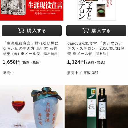
「生涯現役宣言」枯れない男に
dancyu元氣食堂 「肉とマカと
なるための生き方 単行本 萩原
テストステロン」2018/08/31発
章史 (著) ※メール便
売 ※メール便
送料無料
送料込
1,650円
1,324円
（送料・税込）
（送料・税込）
販売中
販売中 在庫数 387