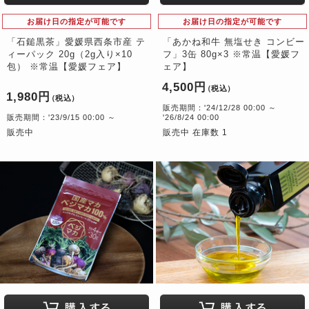
お届け日の指定が可能です
お届け日の指定が可能です
「石鎚黒茶」愛媛県西条市産 テ
「あかね和牛 無塩せき コンビー
ィーパック 20g（2g入り×10
フ」3缶 80g×3 ※常温【愛媛フ
包） ※常温【愛媛フェア】
ェア】
4,500円
（税込）
1,980円
（税込）
販売期間：'24/12/28 00:00 ～
販売期間：'23/9/15 00:00 ～
'26/8/24 00:00
販売中
販売中 在庫数 1