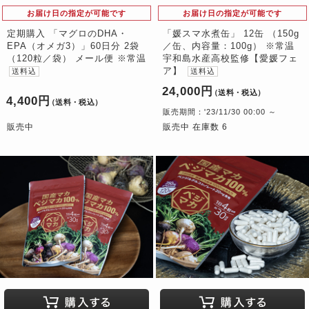
お届け日の指定が可能です
お届け日の指定が可能です
定期購入 「マグロのDHA・
「媛スマ水煮缶」 12缶 （150g
EPA（オメガ3）」60日分 2袋
／缶、内容量：100g） ※常温
（120粒／袋） メール便 ※常温
宇和島水産高校監修【愛媛フェ
ア】
送料込
送料込
24,000円
（送料・税込）
4,400円
（送料・税込）
販売期間：'23/11/30 00:00 ～
販売中
販売中 在庫数 6