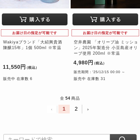
お届け日の指定が可能です
お届け日の指定が可能です
Wakiyaブランド「大紹興貴酒
空井農園 「オリーブ油 ミッショ
陳醸15年」1個 500ml ※常温
ン」2025年製造分 小豆島産オリ
ーブ使用 200ml ※常温
4,980円
（税込）
11,550円
（税込）
販売期間：'25/12/15 00:00 ～
販売中 在庫数 6
販売中 在庫数 31
全
54
商品
1
2
‹
›