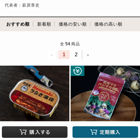
代表者：萩原章史
おすすめ順
新着順
価格の安い順
価格の高い順
全
54
商品
1
2
‹
›