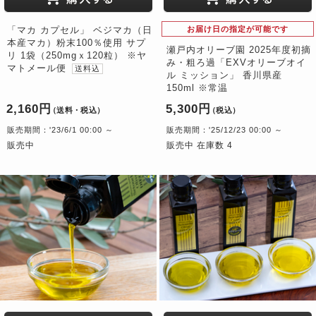
「マカ カプセル」 ベジマカ（日
お届け日の指定が可能です
本産マカ）粉末100％使用 サプ
瀬戸内オリーブ園 2025年度初摘
リ 1袋（250mgｘ120粒） ※ヤ
み・粗ろ過「EXVオリーブオイ
マトメール便
送料込
ル ミッション」 香川県産
150ml ※常温
2,160円
5,300円
（送料・税込）
（税込）
販売期間：'23/6/1 00:00 ～
販売期間：'25/12/23 00:00 ～
販売中
販売中 在庫数 4