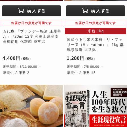
お届け日の指定が可能です
お届け日の指定が可能です
米粉 1kg
五代庵 「ブランデー梅酒 庄屋善
八」 720ml 12度 和歌山県産南
国産うるち米の米粉「リ・ファ
高梅使用 化粧箱 ※常温
リーヌ（Riz Farine）」 1kg 群
馬県製造 ※常温
4,400円
1,280円
（税込）
（税込）
販売期間：6/11 00:00 ～
販売期間：7/8 00:00 ～
販売中 在庫数 2
販売中 在庫数 15