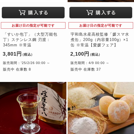
お届け日の指定が可能です
お届け日の指定が可能です
「すいか包丁」（大型万能包
宇和島水産高校監修「媛スマ水
丁）ステンレス鋼 刃渡：
煮缶」200g（内容量100g）×1
345mm ※常温
缶 ※常温【愛媛フェア】
3,801円
2,100円
（税込）
（税込）
販売期間：'25/2/26 00:00 ～
販売期間：4/9 00:00 ～
販売中 在庫数 8
販売中 在庫数 37