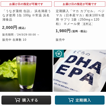
お届け日の指定が可能です
お届け日の指定が可能です
「うなぎ蒲焼 缶詰」 浜名湖産う
定期購入「マカ カプセル」 ベジ
なぎ使用 1缶 100g ※常温 浜名
マカ（日本産マカ）粉末100％使
湖食品
用 サプリ 1袋（250mgｘ120
粒） ※メール便
送料込
2,000円
（税込）
1,980円
（送料・税込）
販売期間：'24/3/29 00:00 ～
販売中 在庫数 10
販売中