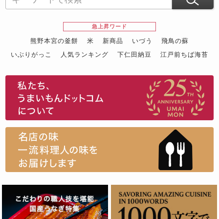
急上昇ワード
熊野本宮の釜餅
米
新商品
いづう
飛鳥の蘇
いぶりがっこ
人気ランキング
下仁田納豆
江戸前ちば海苔
スイーツ
ウニ
田舎庵の鰻
鮪
グルメギフトカタログ
名店の味