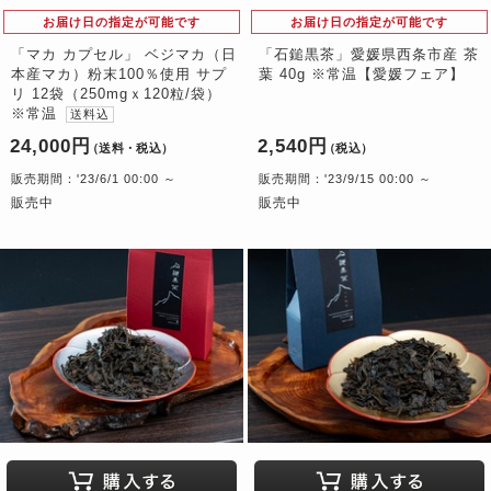
お届け日の指定が可能です
お届け日の指定が可能です
「マカ カプセル」 ベジマカ（日
「石鎚黒茶」愛媛県西条市産 茶
本産マカ）粉末100％使用 サプ
葉 40g ※常温【愛媛フェア】
リ 12袋（250mgｘ120粒/袋）
※常温
送料込
24,000円
2,540円
（送料・税込）
（税込）
販売期間：'23/6/1 00:00 ～
販売期間：'23/9/15 00:00 ～
販売中
販売中