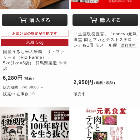
お届け日の指定が可能です
「生涯現役宣言」「dancyu元氣
食堂 肉とマカとテストステロ
米粉 5kg
ン」各1冊 ※メール便
送料無料
国産うるち米の米粉「リ・ファ
リーヌ（Riz Farine）」
5kg(1kg×5袋） 群馬県製造 ※常
温
6,280円
（税込）
2,950円
（送料・税込）
販売期間：7/8 00:00 ～
販売中 在庫数 10
販売中