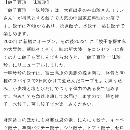
【餃子百珍 一味玲玲】
「餃子百珍 一味玲玲」は、大連出身の神山玲さん（リン
さん）が得意とする餃子で人気の中国家庭料理のお店で
す。餃子は20種からあり、焼き餃子、水餃子、蒸し餃子で
楽しめます。
2003年に新橋にオープン。その後2023年に「餃子を探す私
の大冒険。新味ぞくぞく、味の新大陸」をコンセプトに多
くの方に餃子を楽しんでもらおうと、「餃子百珍 一味玲
玲」にリニューアルしました。
一味玲玲の餃子は、富士高原の美豚の挽き肉に、豚骨と30
種のスパイスで2日間かけて煮込んだスープをよく練り込
み、小麦粉と塩と水だけでつくる弾力のある皮で包みま
す。包みたてを急速冷凍してお届けしますので、焼き餃
子、水餃子、蒸し餃子でお楽しみください。
麻辣醤白のほかにも麻婆豆腐の素、にんにく餃子、キャベ
ツ餃子、羊肉パクチー餃子、シソ餃子、トマト餃子、セロ