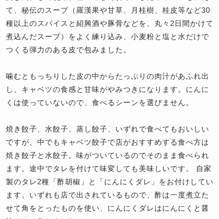
て、秘伝のスープ（羅漢果や甘草、月桂樹、桂皮等など30
種以上のスパイスと紹興酒や豚骨などを、丸々2日間かけて
煮込んだスープ）をよく練り込み、小麦粉と塩と水だけで
つくる弾力のある皮で包みました。
噛むともっちりした皮の中からたっぷりの肉汁があふれ出
し、キャベツの食感と甘味がやみつきになります。にんに
くは使っていないので、食べるシーンを選びません。
焼き餃子、水餃子、蒸し餃子、いずれで食べてもおいしい
ですが、中でもキャベツ餃子で店がおすすめする食べ方は
焼き餃子と水餃子。味がついているのでそのまま食べられ
ます。途中でタレを付けて味変しても美味しいです。 自家
製のタレ2種「酢胡椒」と「にんにくダレ」をお付けしてい
ます。いずれも店で出されているもので、酢は一度煮立た
せて角をとったものを使い、にんにくダレはにんにくと醤