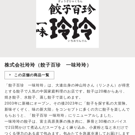
株式会社玲玲（餃子百珍 一味玲玲）
この店舗の商品一覧
「餃子百珍 一味玲玲」は、大連出身の神山玲さん（リンさん）が得意
とする餃子で人気の中国家庭料理のお店です。餃子は20種からあり、
焼き餃子、水餃子、蒸し餃子で楽しめます。
2003年に新橋にオープン。その後2023年に「餃子を探す私の大冒険。
新味ぞくぞく、味の新大陸」をコンセプトに多くの方に餃子を楽しんで
もらおうと、「餃子百珍 一味玲玲」にリニューアルしました。
一味玲玲の餃子は、富士高原美豚の挽き肉に、豚骨と30種のスパイス
で2日間かけて煮込んだスープをよく練り込み、小麦粉と塩と水だけで
つくる弾力のある皮で包みます。包みたてを急速冷凍してお届けします