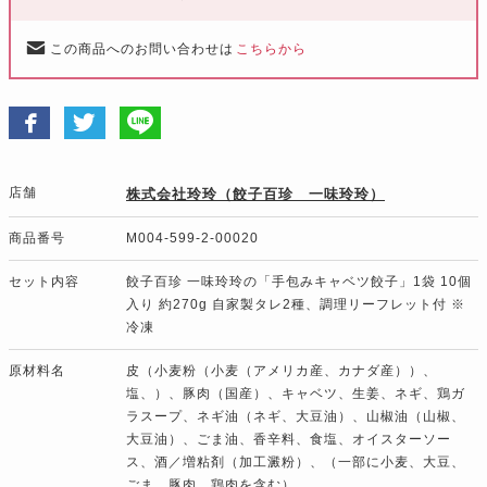
この商品へのお問い合わせは
こちらから
店舗
株式会社玲玲（餃子百珍 一味玲玲）
商品番号
M004-599-2-00020
セット内容
餃子百珍 一味玲玲の「手包みキャベツ餃子」1袋 10個
入り 約270g 自家製タレ2種、調理リーフレット付 ※
冷凍
原材料名
皮（小麦粉（小麦（アメリカ産、カナダ産））、
塩、）、豚肉（国産）、キャベツ、生姜、ネギ、鶏ガ
ラスープ、ネギ油（ネギ、大豆油）、山椒油（山椒、
大豆油）、ごま油、香辛料、食塩、オイスターソー
ス、酒／増粘剤（加工澱粉）、（一部に小麦、大豆、
ごま、豚肉、鶏肉を含む）