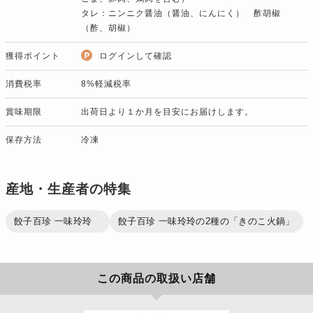
タレ：ニンニク醤油（醤油、にんにく） 酢胡椒
（酢、胡椒）
獲得ポイント
ログインして確認
消費税率
8%軽減税率
賞味期限
出荷日より１か月を目安にお届けします。
保存方法
冷凍
産地・生産者の特集
餃子百珍 一味玲玲
餃子百珍 一味玲玲の2種の「きのこ火鍋」
この商品の取扱い店舗