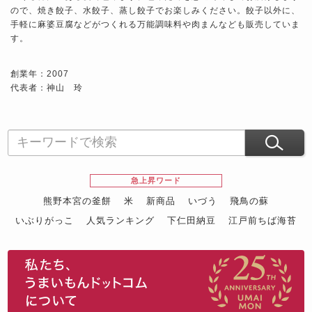
ので、焼き餃子、水餃子、蒸し餃子でお楽しみください。餃子以外に、
手軽に麻婆豆腐などがつくれる万能調味料や肉まんなども販売していま
す。
創業年：2007
代表者：神山 玲
急上昇ワード
熊野本宮の釜餅
米
新商品
いづう
飛鳥の蘇
いぶりがっこ
人気ランキング
下仁田納豆
江戸前ちば海苔
スイーツ
ウニ
田舎庵の鰻
鮪
グルメギフトカタログ
名店の味