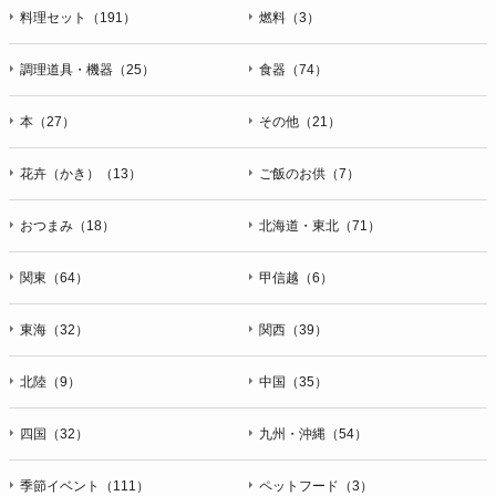
料理セット（191）
燃料（3）
調理道具・機器（25）
食器（74）
本（27）
その他（21）
花卉（かき）（13）
ご飯のお供（7）
おつまみ（18）
北海道・東北（71）
関東（64）
甲信越（6）
東海（32）
関西（39）
北陸（9）
中国（35）
四国（32）
九州・沖縄（54）
季節イベント（111）
ペットフード（3）