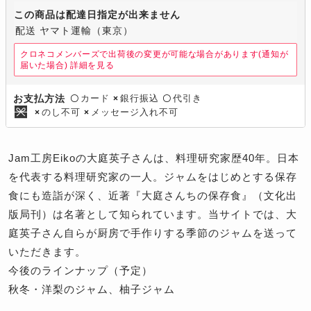
この商品は配達日指定が出来ません
配送 ヤマト運輸（東京）
クロネコメンバーズで出荷後の変更が可能な場合があります(通知が
届いた場合)
詳細を見る
カード
銀行振込
代引き
お支払方法
〇
×
〇
のし不可
メッセージ入れ不可
×
×
Jam工房Eikoの大庭英子さんは、料理研究家歴40年。日本
を代表する料理研究家の一人。ジャムをはじめとする保存
食にも造詣が深く、近著『大庭さんちの保存食』（文化出
版局刊）は名著として知られています。当サイトでは、大
庭英子さん自らが厨房で手作りする季節のジャムを送って
いただきます。
今後のラインナップ（予定）
秋冬・洋梨のジャム、柚子ジャム