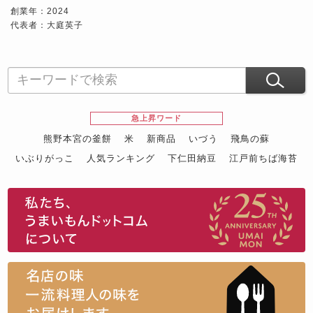
創業年：2024
代表者：大庭英子
急上昇ワード
熊野本宮の釜餅
米
新商品
いづう
飛鳥の蘇
いぶりがっこ
人気ランキング
下仁田納豆
江戸前ちば海苔
スイーツ
ウニ
田舎庵の鰻
鮪
グルメギフトカタログ
名店の味