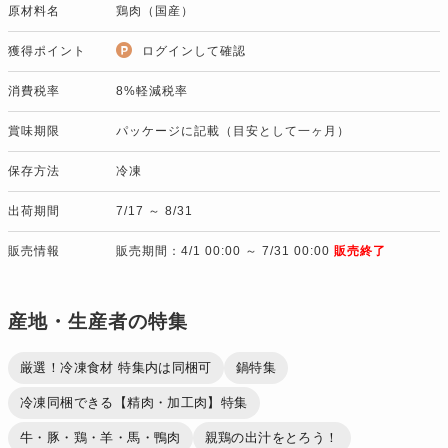
原材料名
鶏肉（国産）
獲得ポイント
ログインして確認
消費税率
8%軽減税率
賞味期限
パッケージに記載（目安として一ヶ月）
保存方法
冷凍
出荷期間
7/17 ～ 8/31
販売情報
販売期間：4/1 00:00 ～ 7/31 00:00
販売終了
産地・生産者の特集
厳選！冷凍食材 特集内は同梱可
鍋特集
冷凍同梱できる【精肉・加工肉】特集
牛・豚・鶏・羊・馬・鴨肉
親鶏の出汁をとろう！