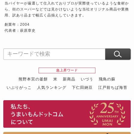
当バイヤーが厳選して仕入れておりプロが実際使っているような食材か
ら、街のスーパーなどでは見かけないような当社オリジナル商品や業務
用、訳あり品まで幅広く品揃えしていきます。
創業年：2004
代表者：萩原章史
急上昇ワード
熊野本宮の釜餅
米
新商品
いづう
飛鳥の蘇
いぶりがっこ
人気ランキング
下仁田納豆
江戸前ちば海苔
スイーツ
ウニ
田舎庵の鰻
鮪
グルメギフトカタログ
名店の味