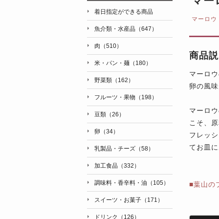
マー
着日指定ができる商品
マーロウ
魚介類・水産品（647）
肉（510）
商品説
米・パン・麺（180）
マーロウ
野菜類（162）
卵の風味
フルーツ・果物（198）
マーロウ
豆類（26）
こそ、原
卵（34）
フレッシ
てお皿に
乳製品・チーズ（58）
加工食品（332）
調味料・香辛料・油（105）
■葉山の
スイーツ・お菓子（171）
ドリンク（126）