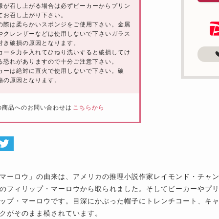
様が召し上がる場合は必ずビーカーからプリン
てお召し上がり下さい。
の際は柔らかいスポンジをご使用下さい。金属
やクレンザーなどは使用しないで下さいガラス
付き破損の原因となります。
カーを力を入れてひねり洗いすると破損してけ
る恐れがありますので十分ご注意下さい。
カーは絶対に直火で使用しないで下さい。破
傷の原因となります。
の商品へのお問い合わせは
こちらから
マーロウ」の由来は、アメリカの推理小説作家レイモンド・チャ
のフィリップ・マーロウから取られました。そしてビーカーやプ
ップ・マーロウです。目深にかぶった帽子にトレンチコート、キ
クがそのまま模されています。