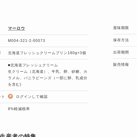
賞味期限
マーロウ
保存方法
M004-321-2-00073
出荷期間
容
北海道フレッシュクリームプリン180g×3個
販売情報
■北海道フレッシュクリーム
生クリーム（北海道）、牛乳、卵、砂糖、カ
ラメル、バニラビーンズ（一部に卵、乳成分
を含む)
ント
ログインして確認
8%軽減税率
生産者の特集