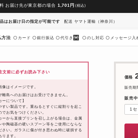
料 お届け先が東京都の場合
1,701円
(税込)
品はお届け日の指定が可能です
配送 ヤマト運輸（神奈川）
払方法
カード
銀行振込
代引き
のし対応
メッセージ入
〇
〇
〇
〇
〇
注文前に必ずお読み下さい
価格
画像はイメージです。
販売期間
び離島へのお届けはお受けできません。
販売
カーについて】
やすい製品です。重ねるとすぐに縦割りを起こ
のでお気をつけください。
カーから直接プリンを召し上がる場合は、金属
ンや陶磁器の硬いスプーン等をご使用にならな
ださい。ガラスに傷が付き思わぬ時に破損する
あります。