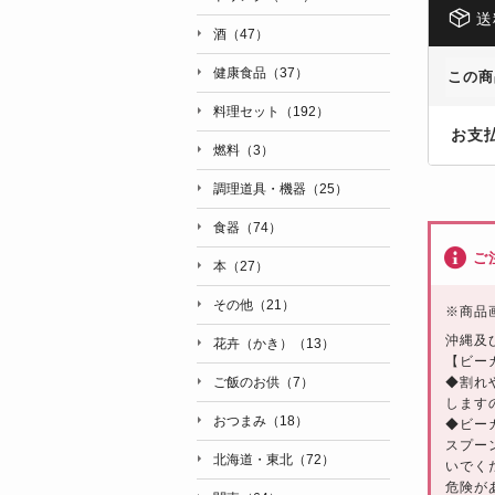
送
酒（47）
健康食品（37）
この商
料理セット（192）
お支
燃料（3）
調理道具・機器（25）
食器（74）
ご
本（27）
その他（21）
※
商品
沖縄及
花卉（かき）（13）
【ビー
◆割れ
ご飯のお供（7）
します
おつまみ（18）
◆ビー
スプー
北海道・東北（72）
いでく
危険が