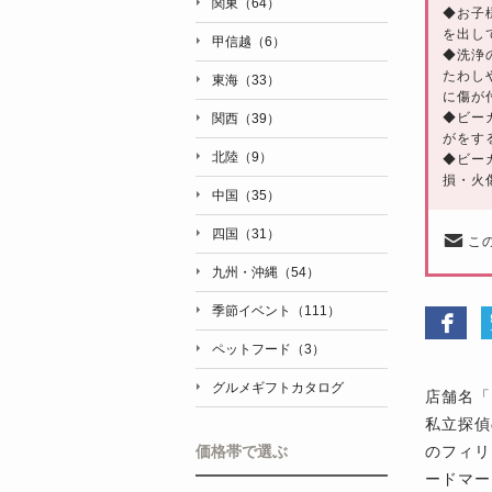
関東（64）
◆お子
を出し
甲信越（6）
◆洗浄
たわし
東海（33）
に傷が
◆ビー
関西（39）
がをす
北陸（9）
◆ビー
損・火
中国（35）
四国（31）
こ
九州・沖縄（54）
季節イベント（111）
ペットフード（3）
グルメギフトカタログ
店舗名「
私立探偵
のフィリ
価格帯で選ぶ
ードマー