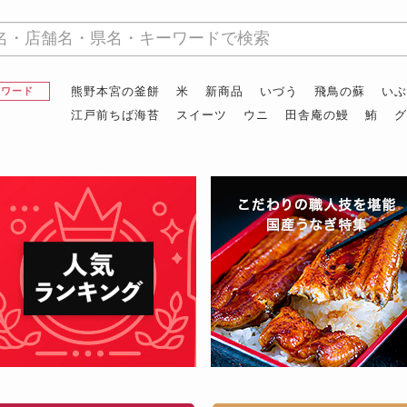
熊野本宮の釜餅
米
新商品
いづう
飛鳥の蘇
い
昇ワード
江戸前ちば海苔
スイーツ
ウニ
田舎庵の鰻
鮪