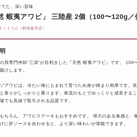
育てた、深い旨味
 蝦夷アワビ」 三陸産 2個（100〜120g／
ドットコム（鮮魚販売店）
明
の貝専門仲卸“三清”が目利きした『天然 蝦夷アワビ』です。 100
届けします。
ゾアワビは、冷たい海にもまれて育つため身が締まり肉厚です。
と香りがしっかりと乗ります。寒流のもとでゆっくりと成長する
場でも高値で取引される品質です。
もちろん、アワビステーキもおすすめです。 弾力のある食感と、
げに肝ソースを合わせると、より深い味わいが堪能できます。