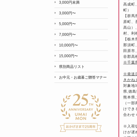
3,000円未満
高成町
町）
3,000円〜
【群馬
原町、
5,000円〜
高山）
村、利
7,000円〜
【栃木
那須町
10,000円〜
田原市
15,000円〜
谷郡高
※千葉
県別商品リスト
※発送
お中元・お歳暮ご贈答マナー
きかね
対象地
県,徳島
熊本県,
（一部
けでき
合わせ
※入荷
けが遅