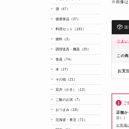
※画像は
酒（47）
健康食品（37）
送
料理セット（191）
燃料（3）
うまい
調理道具・機器（25）
この商
食器（74）
本（27）
お支
その他（21）
花卉（かき）（13）
ご飯のお供（7）
ご
おつまみ（18）
店舗か
店））
北海道・東北（71）
※市場