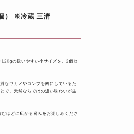
個） ※冷蔵 三清
〜120gの扱いやすい小サイズを、2個セ
良質なワカメやコンブを餌にしているた
ことで、天然ならではの濃い味わいが生
噛むほどに広がる旨みをお楽しみくださ