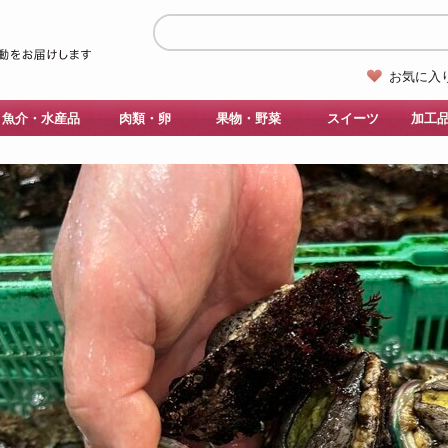
お気に入
魚介・水産品
肉類・卵
果物・野菜
スイーツ
加工