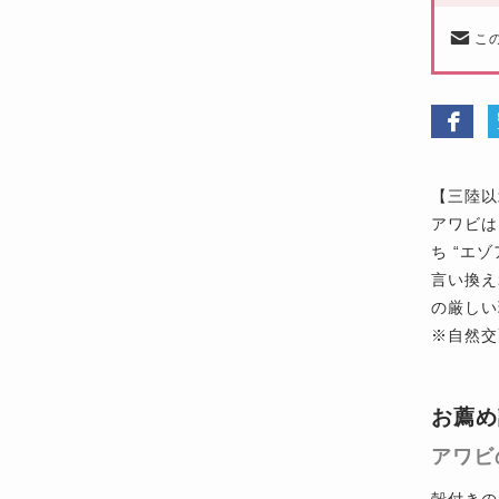
こ
【三陸以
アワビは
ち “エ
言い換え
の厳しい
※自然交
お薦め
アワビ
殻付きの