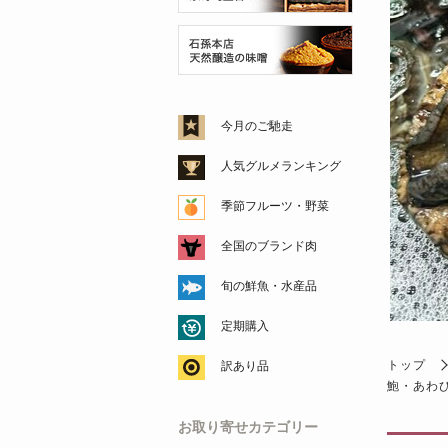
今月のご馳走
人気グルメランキング
季節フルーツ・野菜
全国のブランド肉
旬の鮮魚・水産品
定期購入
トップ
訳あり品
鮑・あわ
お取り寄せカテゴリー