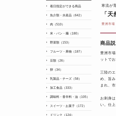
寒流が
着日指定ができる商品
「天然
魚介類・水産品（642）
豊洲市場
肉（510）
米・パン・麺（180）
商品説
野菜類（153）
フルーツ・果物（187）
豊洲市場
ットでお
豆類（26）
卵（34）
三陸のエ
め、旨み
乳製品・チーズ（58）
まれ、市
加工食品（333）
調味料・香辛料・油（105）
お刺身は
い。仕上
スイーツ・お菓子（172）
ドリンク（124）