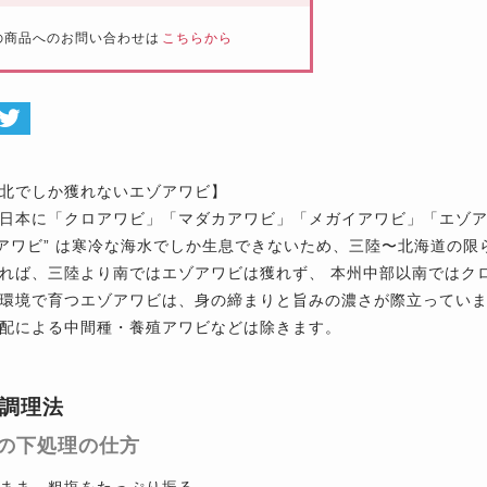
の商品へのお問い合わせは
こちらから
北でしか獲れないエゾアワビ】
日本に「クロアワビ」「マダカアワビ」「メガイアワビ」「エゾア
ゾアワビ” は寒冷な海水でしか生息できないため、三陸〜北海道の
れば、三陸より南ではエゾアワビは獲れず、 本州中部以南ではクロ
環境で育つエゾアワビは、身の締まりと旨みの濃さが際立ってい
配による中間種・養殖アワビなどは除きます。
調理法
の下処理の仕方
まま、粗塩をたっぷり振る。