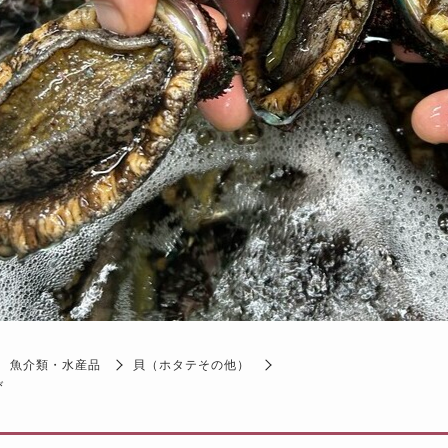
魚介類・水産品
貝（ホタテその他）
び