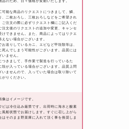
物品のため、日々価格が変動いたします。
工可能な商品のリクエストにつきまして、鱗、
り、二枚おろし、三枚おろしなどをご希望され
、ご注文の際に必ずリクエスト欄にご記入くだ
ご注文後のリクエストの追加や変更、キャンセ
受けできません。また、商品によってはリクエ
添えない場合がございます。
でお送りしているカニ、エビなど甲殻類等は、
に死んでしまう可能性がございます。品質には
ざいません。
につきまして、手作業で製造を行っているた
に殻が入っている場合がございます。品質上問
ざいませんので、入っていた場合は取り除いて
上がりください。
画像はイメージです。
ワビは冷仕込み厳禁です。出荷時に海水と酸素
た風船状態でお届けします。すぐに召し上がら
合はそのまま野菜庫に入れて頂く事を推奨しま