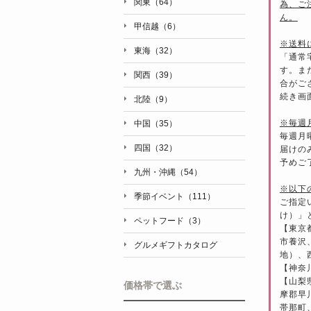
関東（64）
為、ご
ん。
甲信越（6）
※送料
東海（32）
「通常
す。ま
関西（39）
合がご
続き画
北陸（9）
※毎週
中国（35）
毎週月
四国（32）
届けの
予めご
九州・沖縄（54）
※以下
季節イベント（111）
ご指定
け）」
ペットフード（3）
【東京
市養沢
グルメギフトカタログ
地）、
【神奈
【山梨
価格帯で選ぶ
摩郡早
帯那町