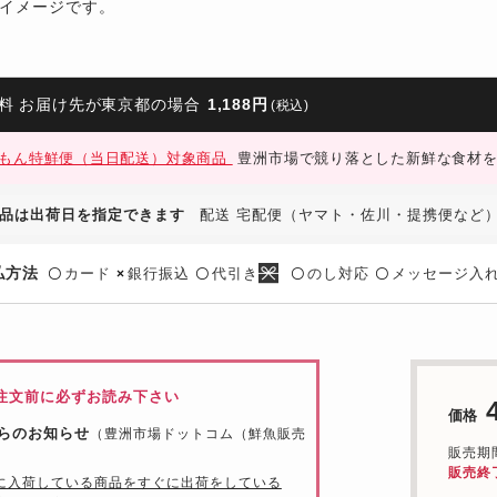
イメージです。
料 お届け先が東京都の場合
1,188円
(税込)
もん特鮮便（当日配送）対象商品
豊洲市場で競り落とした新鮮な食材を
品は出荷日を指定できます
配送 宅配便（ヤマト・佐川・提携便など
払方法
カード
銀行振込
代引き
のし対応
メッセージ入
〇
×
〇
〇
〇
注文前に必ずお読み下さい
価格
らのお知らせ
（豊洲市場ドットコム（鮮魚販売
販売期間：
販売終
に入荷している商品をすぐに出荷をしている