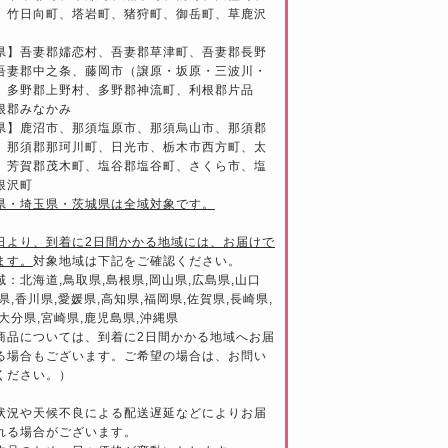
、竹日向町、塔岩町、猪狩町、御岳町、草鹿沢
県】吾妻郡嬬恋村、吾妻郡草津町、吾妻郡長野
吾妻郡中之条、藤岡市（譲原・坂原・三波川・
、多野郡上野村、多野郡神流町、利根郡片品
根郡みなかみ
県】鹿沼市、那須塩原市、那須烏山市、那須郡
、那須郡那珂川町、日光市、栃木市西方町、太
、芳賀郡茂木町、塩谷郡塩谷町、さくら市、塩
根沢町
県・埼玉県・茨城県は全域対象です。
日より、到着に2日間かかる地域には、お届けで
ます。
対象地域は下記をご確認ください。
域：北海道,鳥取県,島根県,岡山県,広島県,山口
県,香川県,愛媛県,高知県,福岡県,佐賀県,長崎県,
大分県,宮崎県,鹿児島県,沖縄県
商品については、到着に2日間かかる地域へお届
る場合もございます。ご希望の場合は、お問い
ください。）
状況や天候不良による配送遅延などによりお届
れる場合がございます。