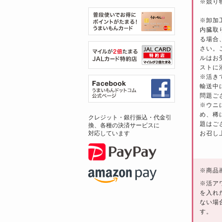
※競り
※卸加
内臓取
る場合
さい。
ルはお
ストに
※活き
輸送中
問題ご
※ウニ
め、稀
クレジット・銀行振込・代金引
題はご
換、各種の決済サービスに
お召し
対応しています
※
商品
※活ア
を入れ
ない場
す。