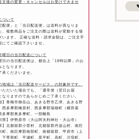
注文後の変更・キャンセルはお受けできませ
について
宅配便」と「当日配送便」は送料が異なりま
た、複数商品をご注文の際は送料が変動する場
ざいます。 正確な送料・請求金額は、ご注文手
面にてご確認下さいませ。
月曜日の当日配送について
曜日の当日配送便は、都合上「18時以降」のお
みとなります。
了承くださいませ。
の地域は「当日配送サービス」の対象外です。
いただいた場合でも、「通常便（翌日お届
となりますのであらかじめご了承ください。
都】青梅市御岳山、あきる野市乙津、あきる野
、西多摩郡檜原村、西多摩郡瑞穂町（横田基
西多摩郡奥多摩町、一部離島
川県】伊勢原市（大山阿夫利神社・大山寺）
県】北都留郡小菅村、北都留郡丹波山村、南巨
川町、南巨摩郡南部町、南都留郡、甲府市（上
、下帯那町、平瀬町、黒平町、高町、川窪町、