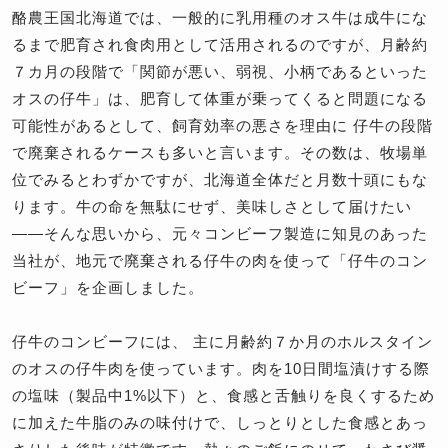
酪農王国北海道では、一般的に乳用種のオス牛は成牛にな
るまで肥育され食肉用として活用されるのですが、月齢約
７カ月の段階で「関節が悪い、弱視、小柄であるといった
オスの仔牛」は、肥育して体重が乗ってくると問題になる
可能性があるとして、飼育効率の悪さを理由に 仔牛の段階
で廃棄されるケースも多いと言います。その数は、牧場単
位でみるとわずかですが、北海道全体だと月数十頭にもな
ります。牛の命を無駄にせず、美味しさとして届けたい
——そんな思いから、元々コンビーフ製造に知見のあった
当社が、地元で廃棄される仔牛の肉を使って「仔牛のコン
ビーフ」を企画しました。
仔牛のコンビーフには、 主に月齢約７か月のホルスタイン
のオスの仔牛肉を使っています。肉を10日間塩漬けする際
の塩味（製品中1%以下）と、食感と舌触りを良くするため
に加えた牛脂のみの味付けで、しっとりとした食感とあっ