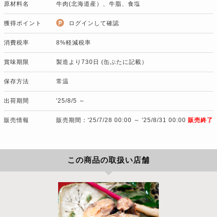
原材料名
牛肉(北海道産）、牛脂、食塩
獲得ポイント
ログインして確認
消費税率
8%軽減税率
賞味期限
製造より730日 (缶ぶたに記載）
保存方法
常温
出荷期間
'25/8/5 ～
販売情報
販売期間：'25/7/28 00:00 ～ '25/8/31 00:00
販売終了
この商品の取扱い店舗