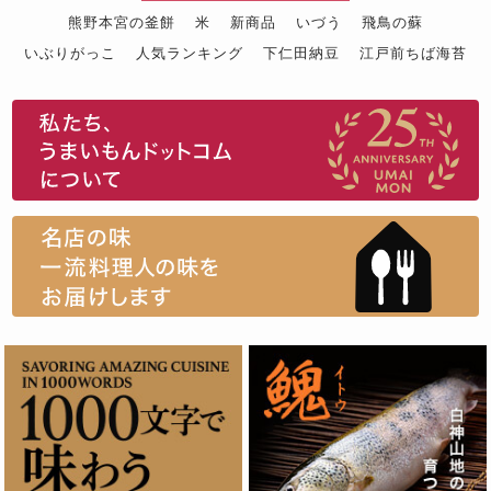
熊野本宮の釜餅
米
新商品
いづう
飛鳥の蘇
いぶりがっこ
人気ランキング
下仁田納豆
江戸前ちば海苔
スイーツ
ウニ
田舎庵の鰻
鮪
グルメギフトカタログ
名店の味