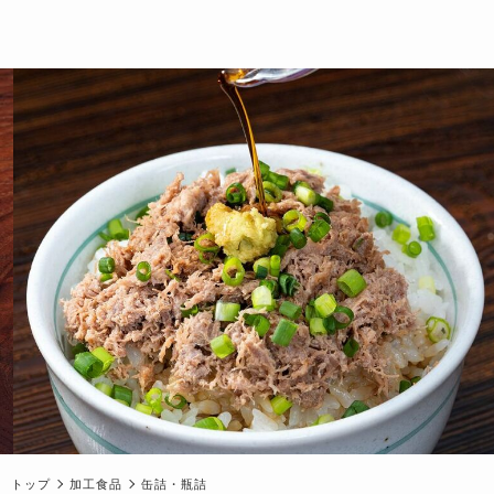
トップ
加工食品
缶詰・瓶詰