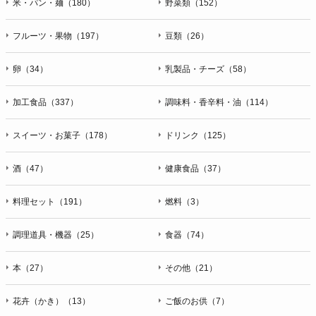
米・パン・麺（180）
野菜類（152）
フルーツ・果物（197）
豆類（26）
卵（34）
乳製品・チーズ（58）
加工食品（337）
調味料・香辛料・油（114）
スイーツ・お菓子（178）
ドリンク（125）
酒（47）
健康食品（37）
料理セット（191）
燃料（3）
調理道具・機器（25）
食器（74）
本（27）
その他（21）
花卉（かき）（13）
ご飯のお供（7）