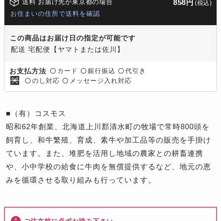
送料 お届け先が東京都の場合
858円
(税込)
お住まいの住所で送料を確認
この商品はお届け日の指定が可能です
配送 宅配便【ヤマトまたは佐川】
カード
銀行振込
代引き
お支払方法
〇
〇
〇
のし対応
メッセージ入れ対応
〇
〇
■（有）コスモス
昭和62年創業、北海道上川郡清水町の牧場で常時800頭を
飼育し、和牛繁殖、育成、素牛や加工品等の販売を手掛け
ています。また、堆肥を活用し地域の農家との耕畜連携
や、小中学校の給食に牛肉を無償提供するなど、地元の恵
みを循環させる取り組みも行っています。