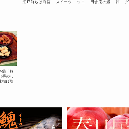
江戸前ちば海苔
スイーツ
ウニ
田舎庵の鰻
鮪
本舗「お
（手のし
米揚げ塩
ん32ｇ、
2袋）※常温