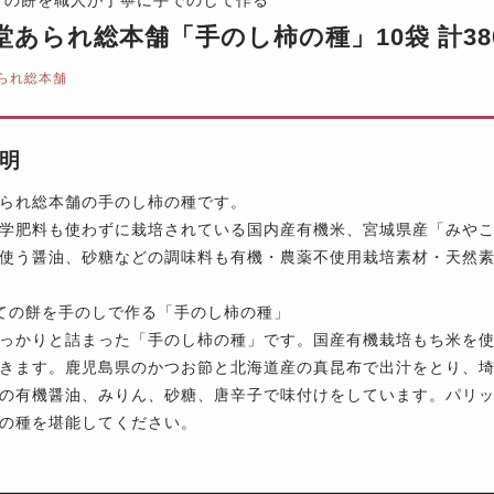
堂あられ総本舗「手のし柿の種」10袋 計38
られ総本舗
明
られ総本舗の手のし柿の種です。
学肥料も使わずに栽培されている国内産有機米、宮城県産「みや
使う醤油、砂糖などの調味料も有機・農薬不使用栽培素材・天然
ての餅を手のしで作る「手のし柿の種」
っかりと詰まった「手のし柿の種」です。国産有機栽培もち米を
きます。鹿児島県のかつお節と北海道産の真昆布で出汁をとり、
の有機醤油、みりん、砂糖、唐辛子で味付けをしています。パリ
の種を堪能してください。