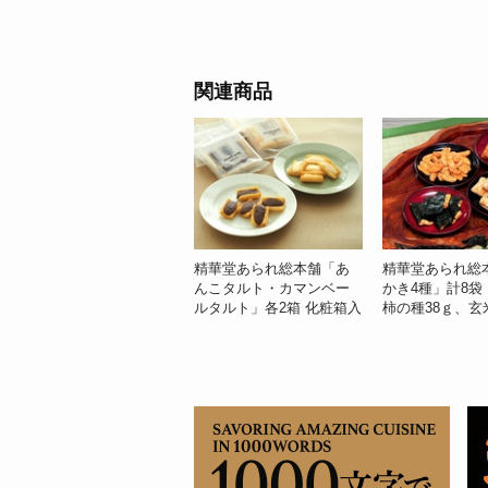
関連商品
精華堂あられ総本舗「あ
精華堂あられ総
んこタルト・カマンベー
かき4種」計8袋
ルタルト」各2箱 化粧箱入
柿の種38ｇ、玄
り ※常温
30ｇ、黒糖かり
深川巻38ｇ 各