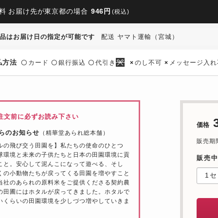
料 お届け先が東京都の場合
946円
(税込)
品はお届け日の指定が可能です
配送 ヤマト運輸（宮城）
払方法
カード
銀行振込
代引き
のし不可
メッセージ入れ
〇
〇
〇
×
×
注文前に必ずお読み下さい
価格
らのお知らせ
（精華堂あられ総本舗）
販売期間：
ルの飛び交う田園を】私たちの使命のひとつ
球環境と未来の子供たちと日本の田園環境に貢
販売
こと。安心して泥んこになって遊べる、そし
くの小動物たちが戻ってくる田園を増やすこと
当社のあられの原料米をご提供くださる契約農
の田圃にはホタルが戻ってきました。ホタルで
いくらいの田園環境を少しづつ増やしていきま