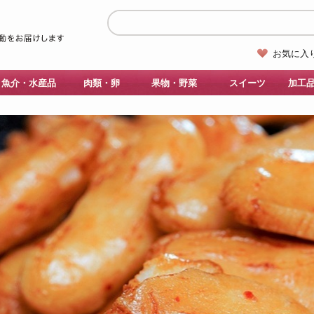
お気に入
魚介・水産品
肉類・卵
果物・野菜
スイーツ
加工