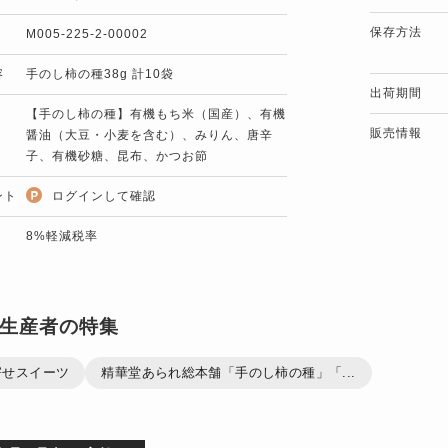
保存方法
M005-225-2-00002
容
手のし柿の種38g 計10袋
出荷期間
【手のし柿の種】有機もち米（国産）、有機
販売情報
醤油（大豆・小麦を含む）、みりん、唐辛
子、有機砂糖、昆布、かつお節
ント
ログインして確認
8%軽減税率
生産者の特集
寄せスイーツ
精華堂あられ総本舗「手のし柿の種」「...