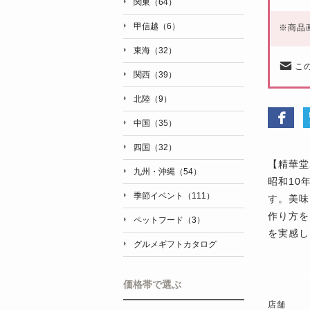
関東（64）
甲信越（6）
※
商品
東海（32）
こ
関西（39）
北陸（9）
中国（35）
四国（32）
【精華堂
九州・沖縄（54）
昭和10
季節イベント（111）
す。美味
作り方を
ペットフード（3）
を実感し
グルメギフトカタログ
価格帯で選ぶ
店舗