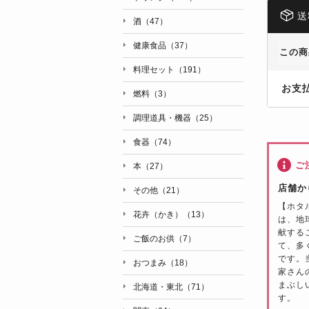
送
酒（47）
健康食品（37）
この商
料理セット（191）
お支
燃料（3）
調理道具・機器（25）
食器（74）
ご
本（27）
店舗か
その他（21）
【ホタ
花卉（かき）（13）
は、地
献する
ご飯のお供（7）
て、多
です。
おつまみ（18）
家さん
まぶし
北海道・東北（71）
す。