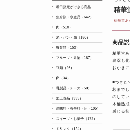
着日指定ができる商品
精華
魚介類・水産品（642）
精華堂あ
肉（510）
米・パン・麺（180）
商品説
野菜類（153）
精華堂あ
フルーツ・果物（187）
農薬も化
おかきに
豆類（26）
卵（34）
■つきた
乳製品・チーズ（58）
芯までし
のしてい
加工食品（333）
木桶熟成
調味料・香辛料・油（105）
感じる柿
スイーツ・お菓子（172）
ドリンク（124）