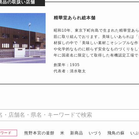
商品の取扱い店舗
精華堂あられ総本舗
昭和10年、東京下町向島で生まれた精華堂あ
筋に取り組んでおります。美味しいあられは「
材探しの中で「美味しい素材こそシンプルな作
や化学的なものに頼らず安全なものづくりをし
年に国産名に限定して取得した有機認定工場で
創業年：1935
代表者：清水敬太
熊野本宮の釜餅
米
新商品
いづう
飛鳥の蘇
い
昇ワード