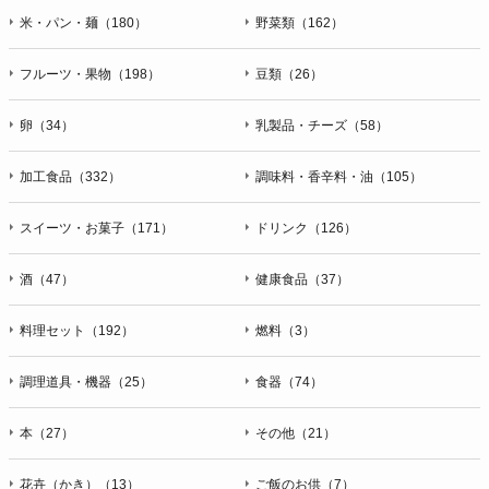
米・パン・麺（180）
野菜類（162）
フルーツ・果物（198）
豆類（26）
卵（34）
乳製品・チーズ（58）
加工食品（332）
調味料・香辛料・油（105）
スイーツ・お菓子（171）
ドリンク（126）
酒（47）
健康食品（37）
料理セット（192）
燃料（3）
調理道具・機器（25）
食器（74）
本（27）
その他（21）
花卉（かき）（13）
ご飯のお供（7）