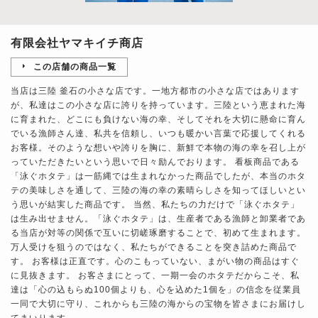
有限会社ヤマキイチ商店
この店舗の商品一覧
当店は三陸 釜石の小さな店です。一地方都市の小さな店ではあります
が、私達はこの小さな店に誇りを持っています。三陸という恵まれた海
に育まれた、どこにも負けない海の幸、そしてそれを大切に懸命に育ん
でいる漁師さん達、私共を信頼し、いつも暖かい言葉で応援してくれる
お客様。そのような想いや誇りを胸に、新鮮で本物の海の幸を召し上が
っていただきたいという思いで日々励んでおります。 看板商品である
「泳ぐホタテ」は一筋縄では生まれなかった商品でしたが、本当のホタ
テの美味しさを通して、三陸の海の幸の素晴らしさを知ってほしいとい
う思いが結実した商品です。 当然、私たちの力だけで「泳ぐホタテ」
は生み出せません。「泳ぐホタテ」は、生産者である漁師と卸業者であ
る当店が対等の関係で互いに切嵯琢磨することで、初めて生まれます。
万人受けを狙うのではなく、私たちができることを突き詰めた商品で
す。 お客様は正直です。心のこもっていない、まがい物の商品はすぐ
に見抜きます。 お客さまにとって、一期一会のホタテだからこそ、私
達は「心の込もらぬ100個よりも、心を込めた1個を」の信念を従業員
一同で大切に守り、これからも三陸の海からの宝物を皆さまにお届けし
てまいります。