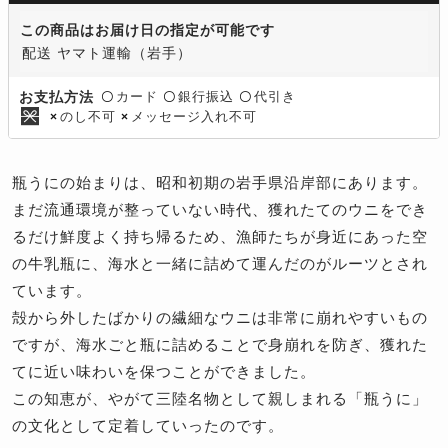
この商品はお届け日の指定が可能です
配送 ヤマト運輸（岩手）
カード
銀行振込
代引き
お支払方法
〇
〇
〇
のし不可
メッセージ入れ不可
×
×
瓶うにの始まりは、昭和初期の岩手県沿岸部にあります。
まだ流通環境が整っていない時代、獲れたてのウニをでき
るだけ鮮度よく持ち帰るため、漁師たちが身近にあった空
の牛乳瓶に、海水と一緒に詰めて運んだのがルーツとされ
ています。
殻から外したばかりの繊細なウニは非常に崩れやすいもの
ですが、海水ごと瓶に詰めることで身崩れを防ぎ、獲れた
てに近い味わいを保つことができました。
この知恵が、やがて三陸名物として親しまれる「瓶うに」
の文化として定着していったのです。