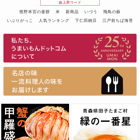
急上昇ワード
熊野本宮の釜餅
米
新商品
いづう
飛鳥の蘇
いぶりがっこ
人気ランキング
下仁田納豆
江戸前ちば海苔
スイーツ
ウニ
田舎庵の鰻
鮪
グルメギフトカタログ
名店の味