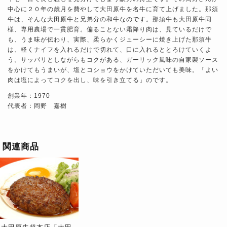
中心に２０年の歳月を費やして大田原牛を名牛に育て上げました。那須
牛は、そんな大田原牛と兄弟分の和牛なのです。那須牛も大田原牛同
様、専用農場で一貫肥育。偏ることない霜降り肉は、見ているだけで
も、うま味が伝わり、実際、柔らかくジューシーに焼き上げた那須牛
は、軽くナイフを入れるだけで切れて、口に入れるととろけていくよ
う。サッパリとしながらもコクがある、ガーリック風味の自家製ソース
をかけてもうまいが、塩とコショウをかけていただいても美味。「よい
肉は塩によってコクを出し、味を引き立てる」のです。
創業年：1970
代表者：岡野 嘉樹
関連商品