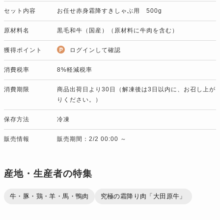
セット内容
お任せ赤身霜降すきしゃぶ用 500g
原材料名
黒毛和牛（国産）（原材料に牛肉を含む）
獲得ポイント
ログインして確認
消費税率
8%軽減税率
消費期限
商品出荷日より30日（解凍後は3日以内に、お召し上が
りください。）
保存方法
冷凍
販売情報
販売期間：2/2 00:00 ～
産地・生産者の特集
牛・豚・鶏・羊・馬・鴨肉
究極の霜降り肉「大田原牛」