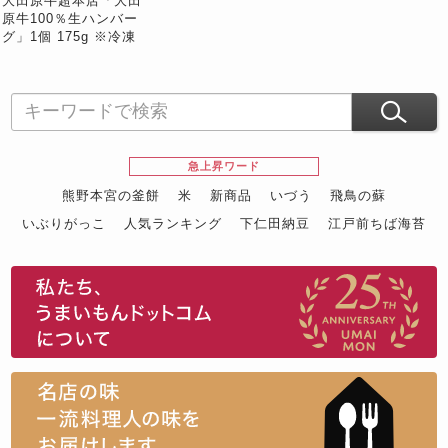
大田原牛超本店「大田
原牛100％生ハンバー
グ」1個 175g ※冷凍
急上昇ワード
熊野本宮の釜餅
米
新商品
いづう
飛鳥の蘇
いぶりがっこ
人気ランキング
下仁田納豆
江戸前ちば海苔
スイーツ
ウニ
田舎庵の鰻
鮪
グルメギフトカタログ
名店の味