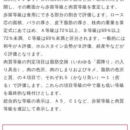
開し、その断面から歩留等級と肉質等級を査定します。
歩留等級は食用にできる部分の割合で評価します。ロース
芯の面積、バラの厚さ、皮下脂肪の厚さ、枝肉の重量を算
定式にあてはめ、Ａ等級は72％以上、Ｂ等級は69％以上
72％未満、Ｃ等級は69％未満と区分されます。一般的には
和牛がＡ評価、ホルスタイン去勢がＢ評価、経産牛などが
Ｃ評価となります。
肉質等級の判定項目は脂肪交雑（いわゆる「霜降り」の入
り具合）、肉の色沢、肉のしまりおよびキメ、脂肪の色沢
と質、の４項目で、それぞれ５（かなり良い）〜１（劣
る）で評価します。これらの項目等級の中で最も低い等級
を最終的な格付けとします。
総合的な等級の表示は、Ａ５、Ｃ１など、歩留等級と肉質
等級を連記して表示します。