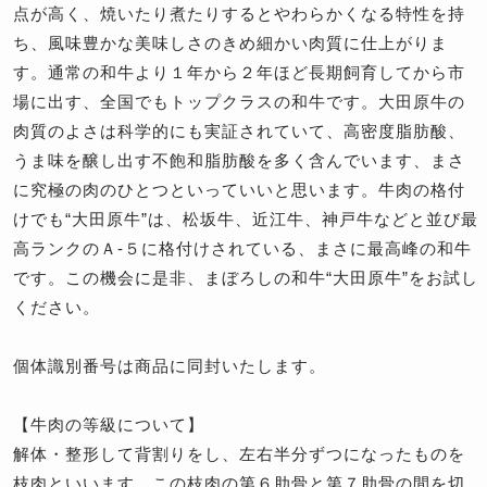
点が高く、焼いたり煮たりするとやわらかくなる特性を持
ち、風味豊かな美味しさのきめ細かい肉質に仕上がりま
す。通常の和牛より１年から２年ほど長期飼育してから市
場に出す、全国でもトップクラスの和牛です。大田原牛の
肉質のよさは科学的にも実証されていて、高密度脂肪酸、
うま味を醸し出す不飽和脂肪酸を多く含んでいます、まさ
に究極の肉のひとつといっていいと思います。牛肉の格付
けでも“大田原牛”は、松坂牛、近江牛、神戸牛などと並び最
高ランクのＡ-５に格付けされている、まさに最高峰の和牛
です。この機会に是非、まぼろしの和牛“大田原牛”をお試し
ください。
個体識別番号は商品に同封いたします。
【牛肉の等級について】
解体・整形して背割りをし、左右半分ずつになったものを
枝肉といいます。この枝肉の第６肋骨と第７肋骨の間を切