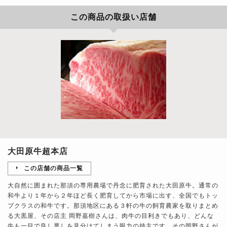
この商品の取扱い店舗
大田原牛超本店
この店舗の商品一覧
大自然に囲まれた那須の専用農場で丹念に肥育された大田原牛。通常の
和牛より１年から２年ほど長く肥育してから市場に出す、全国でもトッ
プクラスの和牛です。那須地区にある３軒の牛の飼育農家を取りまとめ
る大黒屋、その店主 岡野嘉樹さんは、肉牛の目利きでもあり、どんな
牛も一目で良し悪しを見分けてしまう眼力の持主です。その岡野さんが