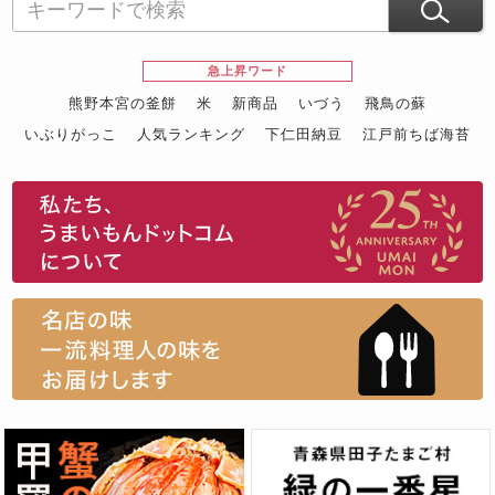
急上昇ワード
熊野本宮の釜餅
米
新商品
いづう
飛鳥の蘇
いぶりがっこ
人気ランキング
下仁田納豆
江戸前ちば海苔
スイーツ
ウニ
田舎庵の鰻
鮪
グルメギフトカタログ
名店の味