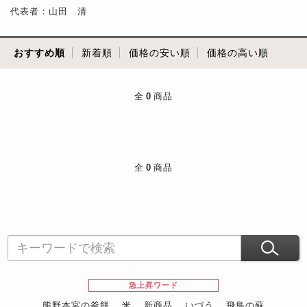
代表者：山田 清
おすすめ順
新着順
価格の安い順
価格の高い順
全
0
商品
全
0
商品
急上昇ワード
熊野本宮の釜餅
米
新商品
いづう
飛鳥の蘇