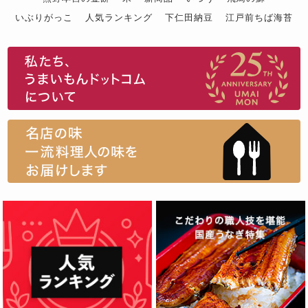
いぶりがっこ
人気ランキング
下仁田納豆
江戸前ちば海苔
スイーツ
ウニ
田舎庵の鰻
鮪
グルメギフトカタログ
名店の味