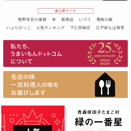
急上昇ワード
熊野本宮の釜餅
米
新商品
いづう
飛鳥の蘇
いぶりがっこ
人気ランキング
下仁田納豆
江戸前ちば海苔
スイーツ
ウニ
田舎庵の鰻
鮪
グルメギフトカタログ
名店の味