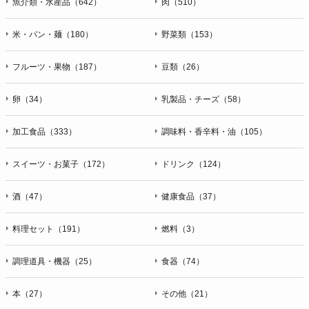
魚介類・水産品（642）
肉（510）
米・パン・麺（180）
野菜類（153）
フルーツ・果物（187）
豆類（26）
卵（34）
乳製品・チーズ（58）
加工食品（333）
調味料・香辛料・油（105）
スイーツ・お菓子（172）
ドリンク（124）
酒（47）
健康食品（37）
料理セット（191）
燃料（3）
調理道具・機器（25）
食器（74）
本（27）
その他（21）