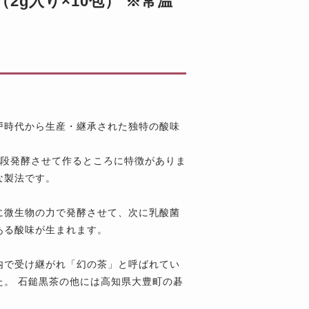
2g入り×10包） ※常温
戸時代から生産・継承された独特の酸味
二段発酵させて作るところに特徴がありま
な製法です。
に微生物の力で発酵させて、次に乳酸菌
ある酸味が生まれます。
内で受け継がれ「幻の茶」と呼ばれてい
た。 石鎚黒茶の他には高知県大豊町の碁