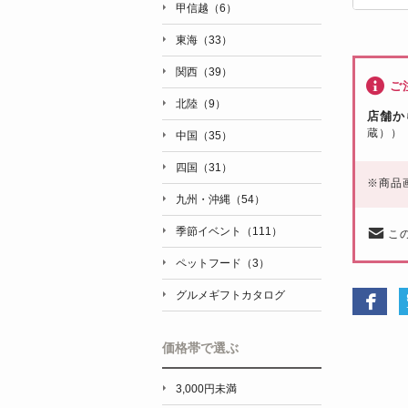
甲信越（6）
東海（33）
関西（39）
ご
北陸（9）
店舗か
蔵））
中国（35）
四国（31）
※
商品
九州・沖縄（54）
季節イベント（111）
こ
ペットフード（3）
グルメギフトカタログ
価格帯で選ぶ
3,000円未満