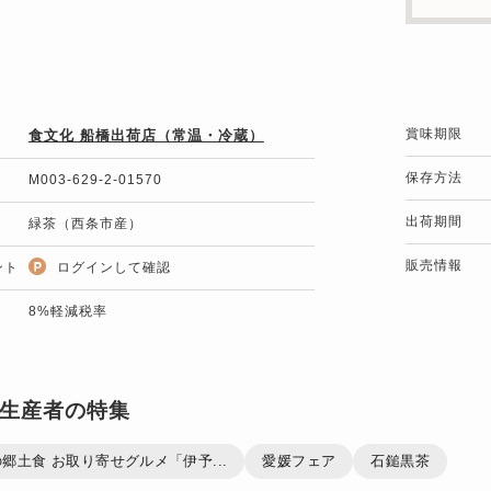
賞味期限
食文化 船橋出荷店（常温・冷蔵）
保存方法
M003-629-2-01570
出荷期間
緑茶（西条市産）
販売情報
ント
ログインして確認
8%軽減税率
生産者の特集
郷土食 お取り寄せグルメ「伊予...
愛媛フェア
石鎚黒茶