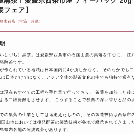
鎚黒茶」愛媛県西条市産 ティーパック 20g（
媛フェア】
船橋出荷店（常温・冷蔵）
明
いしづち）黒茶」は愛媛県西条市の石鎚山麓の集落を中心に、 江
発酵茶です。
が作られている地域は日本国内に4か所しかなく、 そのなかでも
れは日本だけではなく、アジア全体の製茶文化の中でも独特で稀有
は現在もすべての工程を手作業で行っており、 茶葉を加熱した後
よる二段発酵をさせます。 こうすることで独自の深い香りと品の
での集落の生業としては途絶えたものの、 その製造技術は西条市
四国山地においては後発酵茶の製造技術が各地で継承されてきまし
島県内各地の阿波晩茶があります。