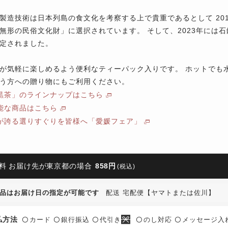
製造技術は日本列島の食文化を考察する上で貴重であるとして 20
無形の民俗文化財」に選択されています。 そして、2023年には
定されました。
が気軽に楽しめるよう便利なティーパック入りです。 ホットでも
う方への贈り物にもご利用ください。
黒茶」のラインナップはこちら
能な商品はこちら
が誇る選りすぐりを皆様へ「愛媛フェア」
料 お届け先が東京都の場合
858円
(税込)
品はお届け日の指定が可能です
配送 宅配便【ヤマトまたは佐川】
払方法
カード
銀行振込
代引き
のし対応
メッセージ入
〇
〇
〇
〇
〇