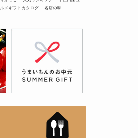
グルメギフトカタログ
名店の味
もんドットコム」について
「名店の味」TVメディアで