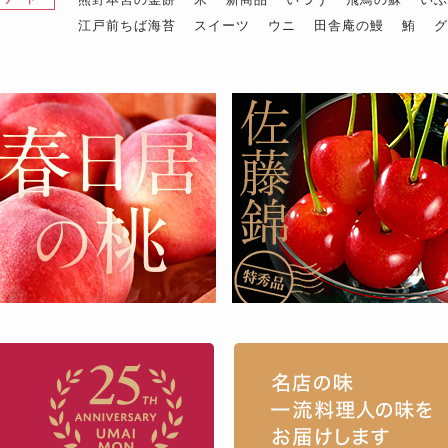
江戸前ちば海苔
スイーツ
ウニ
田舎庵の鰻
鮪
お取り寄せグルメ・ギフト通販「うまい