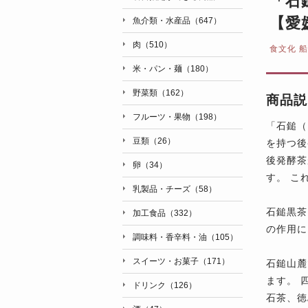
「石
【愛
魚介類・水産品（647）
肉（510）
食文化 
米・パン・麺（180）
野菜類（162）
商品説
フルーツ・果物（198）
「石鎚（
豆類（26）
を持つ後
後発酵茶
卵（34）
す。 こ
乳製品・チーズ（58）
石鎚黒茶
加工食品（332）
の作用に
調味料・香辛料・油（105）
スイーツ・お菓子（171）
石鎚山麓
ます。 
ドリンク（126）
石茶、徳