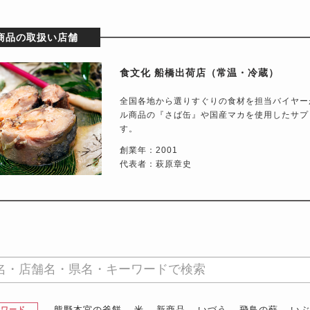
商品の取扱い店舗
食文化 船橋出荷店（常温・冷蔵）
全国各地から選りすぐりの食材を担当バイヤー
ル商品の『さば缶』や国産マカを使用したサプ
す。
創業年：2001
代表者：萩原章史
熊野本宮の釜餅
米
新商品
いづう
飛鳥の蘇
い
昇ワード