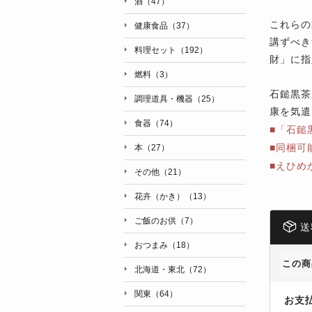
酒（47）
これらの
健康食品（37）
講ずべき
料理セット（192）
財」に指
燃料（3）
石鎚黒茶
調理道具・機器（25）
康を気遣
食器（74）
■「石鎚
■同梱可
本（27）
■えひめ
その他（21）
花卉（かき）（13）
ご飯のお供（7）
送
おつまみ（18）
この商
北海道・東北（72）
関東（64）
お支