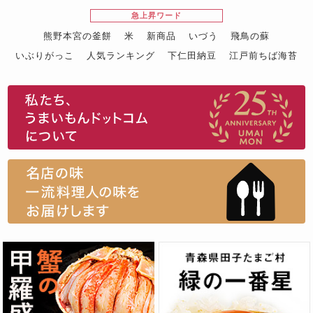
急上昇ワード
熊野本宮の釜餅
米
新商品
いづう
飛鳥の蘇
いぶりがっこ
人気ランキング
下仁田納豆
江戸前ちば海苔
スイーツ
ウニ
田舎庵の鰻
鮪
グルメギフトカタログ
名店の味