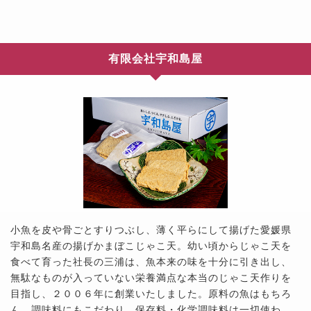
有限会社宇和島屋
小魚を皮や骨ごとすりつぶし、薄く平らにして揚げた愛媛県
宇和島名産の揚げかまぼこじゃこ天。幼い頃からじゃこ天を
食べて育った社長の三浦は、魚本来の味を十分に引き出し、
無駄なものが入っていない栄養満点な本当のじゃこ天作りを
目指し、２００６年に創業いたしました。原料の魚はもちろ
ん、調味料にもこだわり、保存料・化学調味料は一切使わ