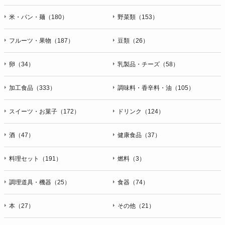
米・パン・麺（180）
野菜類（153）
フルーツ・果物（187）
豆類（26）
卵（34）
乳製品・チーズ（58）
加工食品（333）
調味料・香辛料・油（105）
スイーツ・お菓子（172）
ドリンク（124）
酒（47）
健康食品（37）
料理セット（191）
燃料（3）
調理道具・機器（25）
食器（74）
本（27）
その他（21）