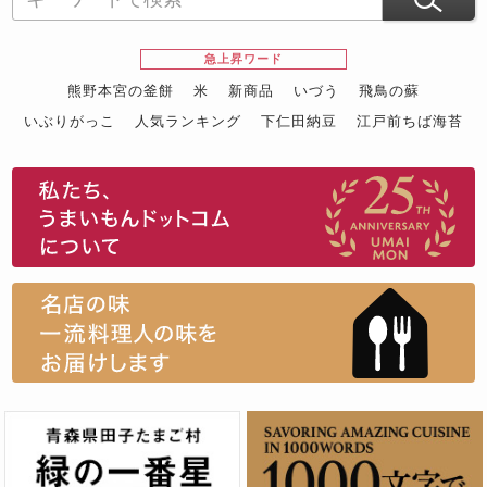
急上昇ワード
熊野本宮の釜餅
米
新商品
いづう
飛鳥の蘇
いぶりがっこ
人気ランキング
下仁田納豆
江戸前ちば海苔
スイーツ
ウニ
田舎庵の鰻
鮪
グルメギフトカタログ
名店の味