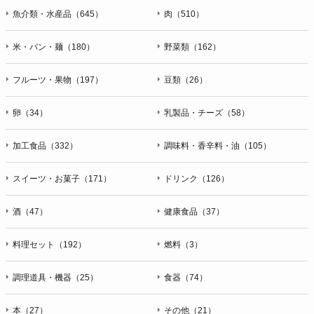
魚介類・水産品（645）
肉（510）
米・パン・麺（180）
野菜類（162）
フルーツ・果物（197）
豆類（26）
卵（34）
乳製品・チーズ（58）
加工食品（332）
調味料・香辛料・油（105）
スイーツ・お菓子（171）
ドリンク（126）
酒（47）
健康食品（37）
料理セット（192）
燃料（3）
調理道具・機器（25）
食器（74）
本（27）
その他（21）