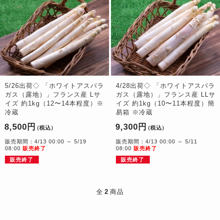
5/26出荷◇ 「ホワイトアスパラ
4/28出荷◇ 「ホワイトアスパラ
ガス（露地）」フランス産 Lサ
ガス（露地）」フランス産 LLサ
イズ 約1kg（12〜14本程度）※
イズ 約1kg（10〜11本程度）簡
冷蔵
易箱 ※冷蔵
8,500円
9,300円
（税込）
（税込）
販売期間：4/13 00:00 ～ 5/19
販売期間：4/13 00:00 ～ 5/11
08:00
販売終了
08:00
販売終了
販売終了
販売終了
全
2
商品