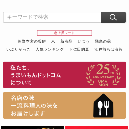
急上昇ワード
熊野本宮の釜餅
米
新商品
いづう
飛鳥の蘇
いぶりがっこ
人気ランキング
下仁田納豆
江戸前ちば海苔
スイーツ
ウニ
田舎庵の鰻
鮪
グルメギフトカタログ
名店の味