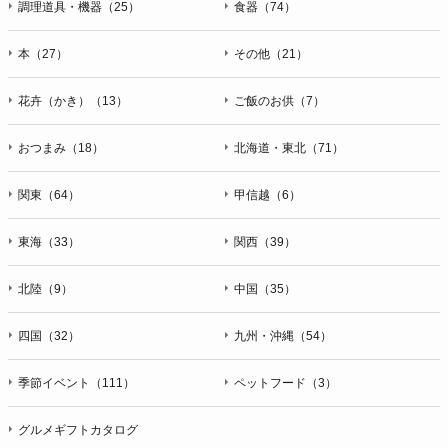
調理道具・機器（25）
食器（74）
本（27）
その他（21）
花卉（かき）（13）
ご飯のお供（7）
おつまみ（18）
北海道・東北（71）
関東（64）
甲信越（6）
東海（33）
関西（39）
北陸（9）
中国（35）
四国（32）
九州・沖縄（54）
季節イベント（111）
ペットフード（3）
グルメギフトカタログ