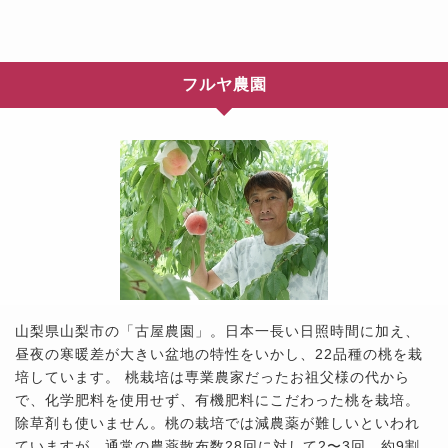
フルヤ農園
山梨県山梨市の「古屋農園」。日本一長い日照時間に加え、
昼夜の寒暖差が大きい盆地の特性をいかし、22品種の桃を栽
培しています。 桃栽培は専業農家だったお祖父様の代から
で、化学肥料を使用せず、有機肥料にこだわった桃を栽培。
除草剤も使いません。桃の栽培では減農薬が難しいといわれ
ていますが、通常の農薬散布数28回に対して2〜3回、約9割