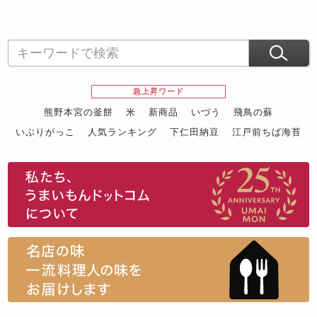
急上昇ワード
熊野本宮の釜餅
米
新商品
いづう
飛鳥の蘇
いぶりがっこ
人気ランキング
下仁田納豆
江戸前ちば海苔
スイーツ
ウニ
田舎庵の鰻
鮪
グルメギフトカタログ
名店の味