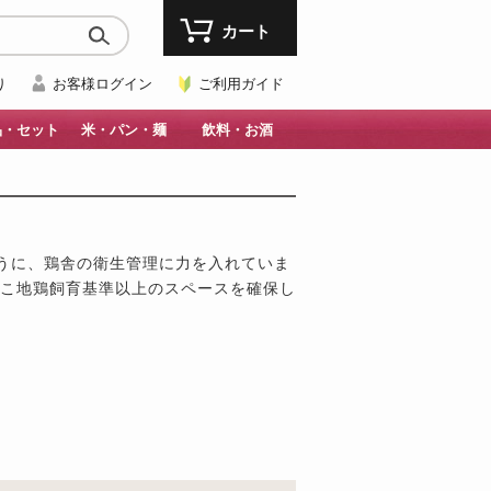
カート
り
お客様ログイン
ご利用ガイド
品・セット
米・パン・麺
飲料・お酒
うに、鶏舎の衛生管理に力を入れていま
っこ地鶏飼育基準以上のスペースを確保し