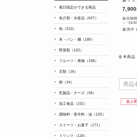
着日指定ができる商品
7,90
魚介類・水産品（647）
販売期間：'
～ '26/8
肉（510）
販売中 
米・パン・麺（180）
野菜類（162）
全
4
商品
フルーツ・果物（198）
豆類（26）
卵（34）
乳製品・チーズ（58）
急上
加工食品（332）
調味料・香辛料・油（105）
スイーツ・お菓子（171）
ドリンク（126）