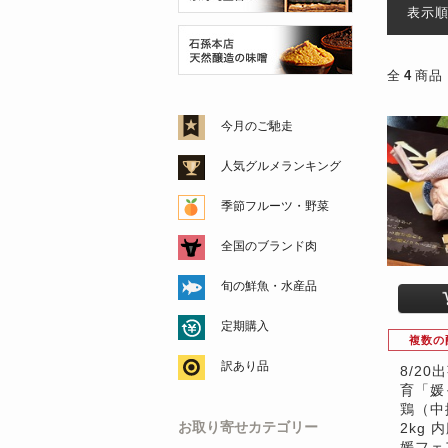
表示
全
4
商品
今月のご馳走
人気グルメランキング
季節フルーツ・野菜
全国のブランド肉
旬の鮮魚・水産品
定期購入
複数の
訳あり品
8/20
育「媛
鶏（中
お取り寄せカテゴリー
2kg 
媛フェ