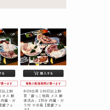
が選べます
複数の配達期間が選べます
0日以上飼
8/20出荷 130日以上飼
 オス 解
育「媛っこ地鶏 メス 解
 内臓・ガ
体済み」1羽分 内臓・ガ
愛媛フェ
ラ付 ※冷蔵【愛媛フェ
ア】