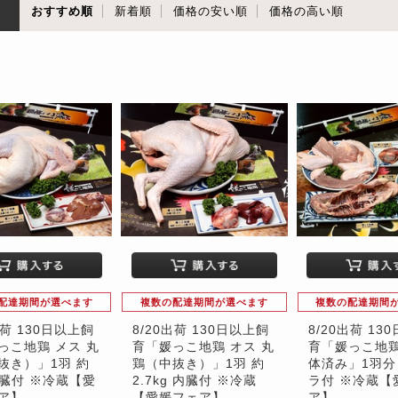
順
おすすめ順
新着順
価格の安い順
価格の高い順
配達期間が選べます
複数の配達期間が選べます
複数の配達期間
出荷 130日以上飼
8/20出荷 130日以上飼
8/20出荷 13
っこ地鶏 メス 丸
育「媛っこ地鶏 オス 丸
育「媛っこ地鶏
抜き）」1羽 約
鶏（中抜き）」1羽 約
体済み」1羽分
内臓付 ※冷蔵【愛
2.7kg 内臓付 ※冷蔵
ラ付 ※冷蔵【
ア】
【愛媛フェア】
ア】