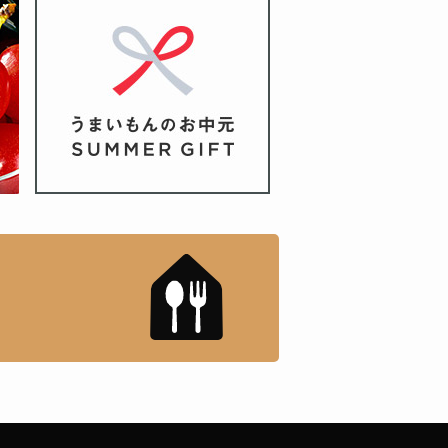
もんドットコム」について
「名店の味」TVメディアで