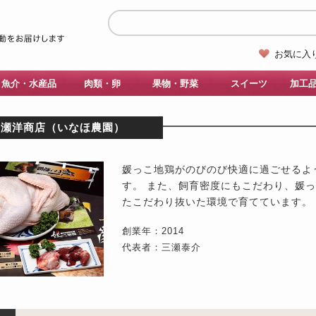
お気に入
魚介・水産品
肉類・卵
果物・野菜
スイーツ
加工
三瀬洋商店（いなほ農園）
媛っこ地鶏がのびのび快適に過ごせるよ
す。 また、飼育密度にもこだわり、媛
たこだわり抜いた環境で育てています。
創業年：2014
代表者：三瀬泰介