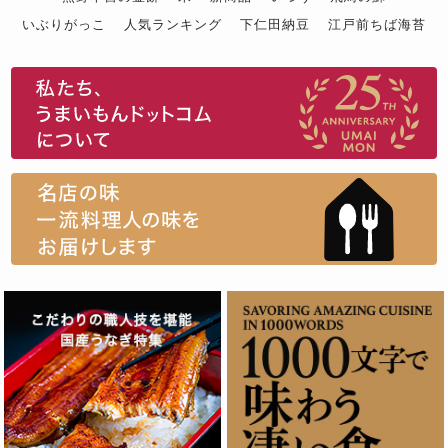
いぶりがっこ
人気ランキング
下仁田納豆
江戸前ちば海苔
スイーツ
ウニ
田舎庵の鰻
鮪
グルメギフトカタログ
名店の味