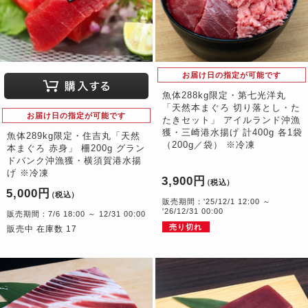
お届け日の指定が可能です
魚体288kg限定・第七光洋丸
「天然本まぐろ 切り落とし・た
お届け日の指定が可能です
たきセット」 アイルランド沖漁
獲・三崎港水揚げ 計400g 各1袋
魚体289kg限定・住吉丸「天然
（200g／袋） ※冷凍
本まぐろ 赤身」 柵200g グラン
ドバンク沖漁獲・横須賀港水揚
げ ※冷凍
3,900円
（税込）
5,000円
（税込）
販売期間：'25/12/1 12:00 ～
'26/12/31 00:00
販売期間：7/6 18:00 ～ 12/31 00:00
売り切れ
販売中 在庫数 17