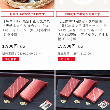
お届け日の指定が可能です
お届け日の指定が可能です
【魚体301kg限定】第七光洋丸
【魚体301kg限定・プロ解凍】
「天然本まぐろ 血合い」 計約
「天然本まぐろ 3種セット」 計
1kg アイルランド沖三崎港水揚
500g（赤身・中トロ 各200g、
げ ※冷凍
大トロ100g） アイルランド沖水
揚げ ※冷蔵
1,900円
15,500円
（税込）
（税込）
販売期間：'25/4/10 00:00 ～
販売期間：'25/4/1 12:00 ～
売り切れ
売り切れ