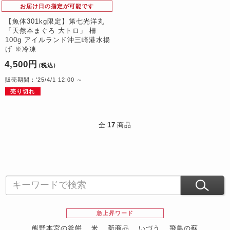
お届け日の指定が可能です
【魚体301kg限定】第七光洋丸
「天然本まぐろ 大トロ」 柵
100g アイルランド沖三崎港水揚
げ ※冷凍
4,500円
（税込）
販売期間：'25/4/1 12:00 ～
売り切れ
全
17
商品
急上昇ワード
熊野本宮の釜餅
米
新商品
いづう
飛鳥の蘇