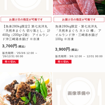
お届け日の指定が可能です
お届け日の指定が可能です
【魚体280kg限定】第七光洋丸
魚体280kg限定・第七光洋丸
「天然本まぐろ 切り落とし」 計
「天然本まぐろ 大トロ 柵」 ア
400g（200g×2袋） アイルラン
イルランド沖・三崎港水揚げ
ド沖三崎港水揚げ ※冷凍
100g ※冷凍
3,700円
（税込）
3,900円
（税込）
販売期間：'25/3/6 12:00 ～
'26/12/31 00:00
販売期間：3/6 12:00 ～ 12/31 00:00
売り切れ
売り切れ