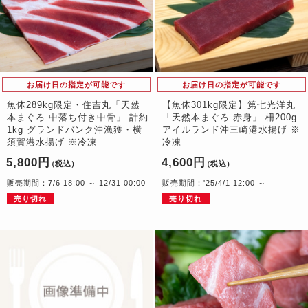
お届け日の指定が可能です
お届け日の指定が可能です
魚体289kg限定・住吉丸「天然
【魚体301kg限定】第七光洋丸
本まぐろ 中落ち付き中骨」 計約
「天然本まぐろ 赤身」 柵200g
1kg グランドバンク沖漁獲・横
アイルランド沖三崎港水揚げ ※
須賀港水揚げ ※冷凍
冷凍
5,800円
4,600円
（税込）
（税込）
販売期間：7/6 18:00 ～ 12/31 00:00
販売期間：'25/4/1 12:00 ～
売り切れ
売り切れ