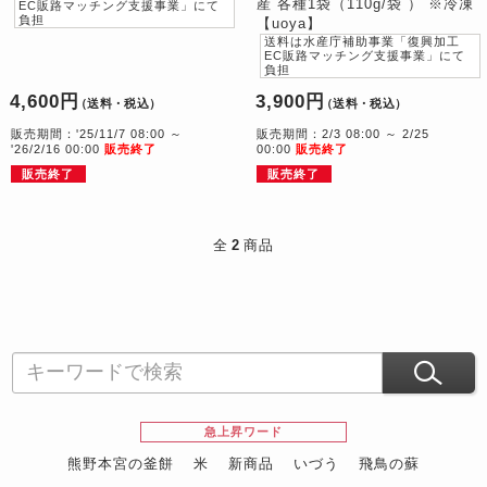
産 各種1袋（110g/袋 ） ※冷凍
EC販路マッチング支援事業」にて
負担
【uoya】
送料は水産庁補助事業「復興加工
EC販路マッチング支援事業」にて
負担
4,600円
3,900円
（送料・税込）
（送料・税込）
販売期間：'25/11/7 08:00 ～
販売期間：2/3 08:00 ～ 2/25
'26/2/16 00:00
販売終了
00:00
販売終了
販売終了
販売終了
全
2
商品
急上昇ワード
熊野本宮の釜餅
米
新商品
いづう
飛鳥の蘇