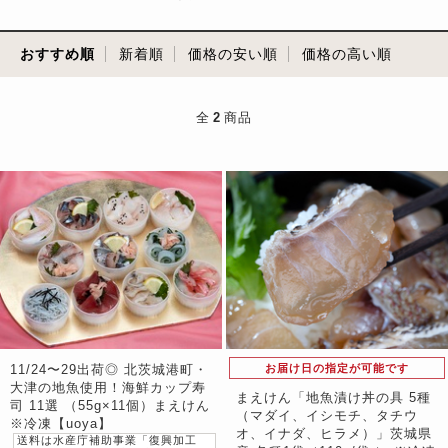
おすすめ順
新着順
価格の安い順
価格の高い順
全
2
商品
11/24〜29出荷◎ 北茨城港町・
お届け日の指定が可能です
大津の地魚使用！海鮮カップ寿
まえけん「地魚漬け丼の具 5種
司 11選 （55g×11個）まえけん
（マダイ、イシモチ、タチウ
※冷凍【uoya】
オ、イナダ、ヒラメ）」茨城県
送料は水産庁補助事業「復興加工