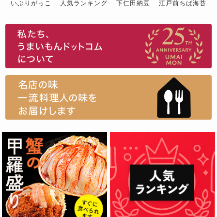
いぶりがっこ
人気ランキング
下仁田納豆
江戸前ちば海苔
スイーツ
ウニ
田舎庵の鰻
鮪
グルメギフトカタログ
名店の味