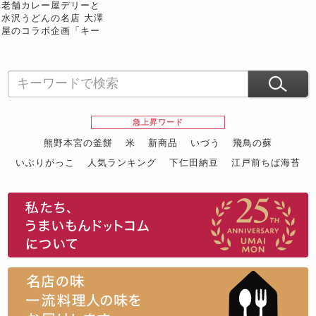
老舗カレー屋デリーと
水沢うどんの名店 大澤
屋のコラボ企画「キー
マカレーうどん」2人前
※常温
急上昇ワード
熊野本宮の釜餅
米
新商品
いづう
飛鳥の蘇
いぶりがっこ
人気ランキング
下仁田納豆
江戸前ちば海苔
スイーツ
ウニ
田舎庵の鰻
鮪
グルメギフトカタログ
名店の味