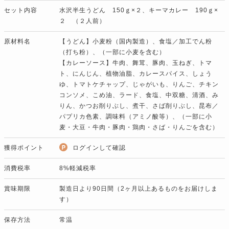
セット内容
水沢半生うどん 150ｇ×２、キーマカレー 190ｇ×
２ （２人前）
原材料名
【うどん】小麦粉（国内製造）、食塩／加工でん粉
（打ち粉）、（一部に小麦を含む）
【カレーソース】牛肉、舞茸、豚肉、玉ねぎ、トマ
ト、にんじん、植物油脂、カレースパイス、しょう
ゆ、トマトケチャップ、じゃがいも、りんご、チキン
コンソメ、こめ油、ラード、食塩、中双糖、清酒、み
りん、かつお削りぶし、煮干、さば削りぶし、昆布／
パプリカ色素、調味料（アミノ酸等）、（一部に小
麦・大豆・牛肉・豚肉・鶏肉・さば・りんごを含む）
獲得ポイント
ログインして確認
消費税率
8%軽減税率
賞味期限
製造日より90日間（2ヶ月以上あるものをお届けしま
す）
保存方法
常温