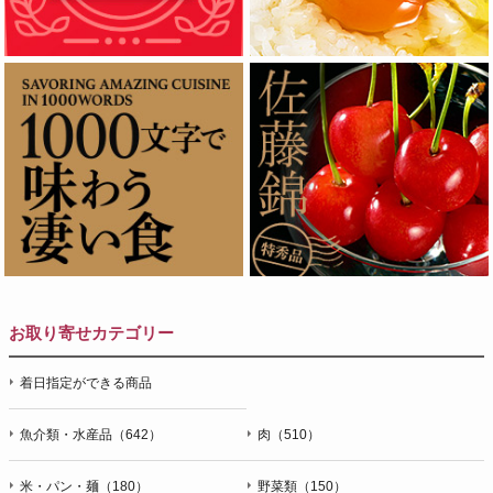
お取り寄せカテゴリー
着日指定ができる商品
魚介類・水産品（642）
肉（510）
米・パン・麺（180）
野菜類（150）