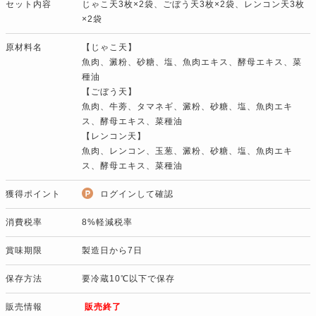
セット内容
じゃこ天3枚×2袋、ごぼう天3枚×2袋、レンコン天3枚
×2袋
原材料名
【じゃこ天】
魚肉、澱粉、砂糖、塩、魚肉エキス、酵母エキス、菜
種油
【ごぼう天】
魚肉、牛蒡、タマネギ、澱粉、砂糖、塩、魚肉エキ
ス、酵母エキス、菜種油
【レンコン天】
魚肉、レンコン、玉葱、澱粉、砂糖、塩、魚肉エキ
ス、酵母エキス、菜種油
獲得ポイント
ログインして確認
消費税率
8%軽減税率
賞味期限
製造日から7日
保存方法
要冷蔵10℃以下で保存
販売情報
販売終了