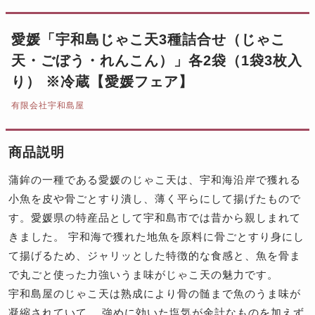
愛媛「宇和島じゃこ天3種詰合せ（じゃこ
天・ごぼう・れんこん）」各2袋（1袋3枚入
り） ※冷蔵【愛媛フェア】
有限会社宇和島屋
商品説明
蒲鉾の一種である愛媛のじゃこ天は、宇和海沿岸で獲れる
小魚を皮や骨ごとすり潰し、薄く平らにして揚げたもので
す。愛媛県の特産品として宇和島市では昔から親しまれて
きました。 宇和海で獲れた地魚を原料に骨ごとすり身にし
て揚げるため、ジャリッとした特徴的な食感と、魚を骨ま
で丸ごと使った力強いうま味がじゃこ天の魅力です。
宇和島屋のじゃこ天は熟成により骨の髄まで魚のうま味が
凝縮されていて、 強めに効いた塩気が余計なものを加えず