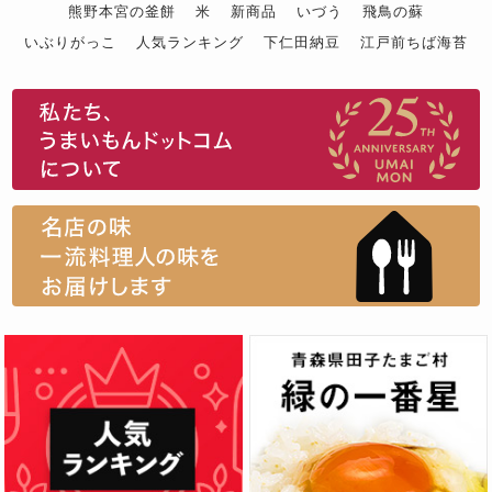
熊野本宮の釜餅
米
新商品
いづう
飛鳥の蘇
いぶりがっこ
人気ランキング
下仁田納豆
江戸前ちば海苔
スイーツ
ウニ
田舎庵の鰻
鮪
グルメギフトカタログ
名店の味