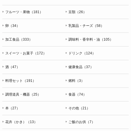
フルーツ・果物（181）
豆類（26）
卵（34）
乳製品・チーズ（58）
加工食品（333）
調味料・香辛料・油（105）
スイーツ・お菓子（172）
ドリンク（124）
酒（47）
健康食品（37）
料理セット（191）
燃料（3）
調理道具・機器（25）
食器（74）
本（27）
その他（21）
花卉（かき）（13）
ご飯のお供（7）