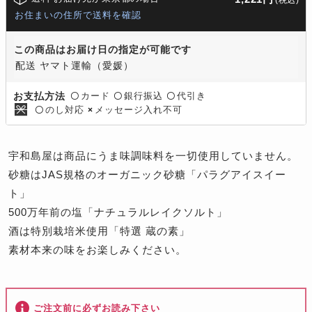
お住まいの住所で送料を確認
この商品はお届け日の指定が可能です
配送 ヤマト運輸（愛媛）
カード
銀行振込
代引き
お支払方法
〇
〇
〇
のし対応
メッセージ入れ不可
〇
×
宇和島屋は商品にうま味調味料を一切使用していません。
砂糖はJAS規格のオーガニック砂糖「パラグアイスイー
ト」
500万年前の塩「ナチュラルレイクソルト」
酒は特別栽培米使用「特選 蔵の素」
素材本来の味をお楽しみください。
ご注文前に必ずお読み下さい