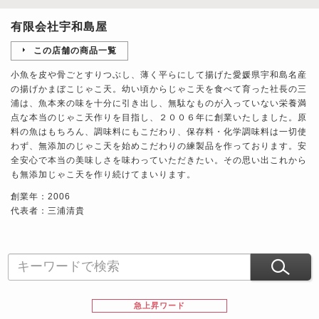
有限会社宇和島屋
この店舗の商品一覧
小魚を皮や骨ごとすりつぶし、薄く平らにして揚げた愛媛県宇和島名産
の揚げかまぼこじゃこ天。幼い頃からじゃこ天を食べて育った社長の三
浦は、魚本来の味を十分に引き出し、無駄なものが入っていない栄養満
点な本当のじゃこ天作りを目指し、２００６年に創業いたしました。原
料の魚はもちろん、調味料にもこだわり、保存料・化学調味料は一切使
わず、無添加のじゃこ天を始めこだわりの練製品を作っております。安
全安心で本当の美味しさを味わっていただきたい。その思い出これから
も無添加じゃこ天を作り続けてまいります。
創業年：2006
代表者：三浦清貴
急上昇ワード