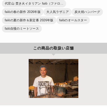
代官山 焚き火イタリアン falò（ファロ...
falòの春の新作 2026年版
大人気ラザニア
炭火焼ハンバーグ
falòの夏の新作＆新定番 2026年版
falòのオールスター
falò自慢のミートソース
この商品の取扱い店舗