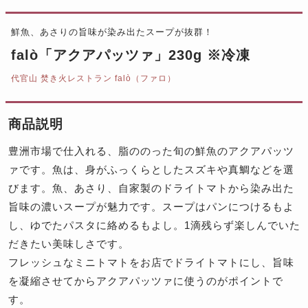
鮮魚、あさりの旨味が染み出たスープが抜群！
falò「アクアパッツァ」230g ※冷凍
代官山 焚き火レストラン falò（ファロ）
商品説明
豊洲市場で仕入れる、脂ののった旬の鮮魚のアクアパッツ
ァです。魚は、身がふっくらとしたスズキや真鯛などを選
びます。魚、あさり、自家製のドライトマトから染み出た
旨味の濃いスープが魅力です。スープはパンにつけるもよ
し、ゆでたパスタに絡めるもよし。1滴残らず楽しんでいた
だきたい美味しさです。
フレッシュなミニトマトをお店でドライトマトにし、旨味
を凝縮させてからアクアパッツァに使うのがポイントで
す。