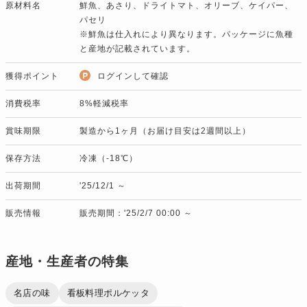
原材料名
鮮魚、あさり、ドライトマト、オリーブ、ケイパー、
パセリ
※鮮魚は仕入れにより異なります。パッケージに魚種
と産地が記載されています。
獲得ポイント
ログインして確認
消費税率
8%軽減税率
賞味期限
製造から1ヶ月（お届け目安は2週間以上）
保存方法
冷凍（-18℃）
出荷期間
'25/12/1 ～
販売情報
販売期間：'25/2/7 00:00 ～
産地・生産者の特集
名店の味
看板料理ポルケッタ