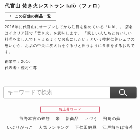
代官山 焚き火レストラン falò（ファロ）
この店舗の商品一覧
2016年に代官山にオープンしてから注目を集めている「falò」。 店名
はイタリア語で「焚き火」を意味します。 「親しい人たちとおいしい
料理を楽しんでもらえるようなお店にしたい」という樫村仁尊シェフの
思いから、お店の中央に炭火台をぐるりと囲うように食事をするお店で
す。
創業年：2016
代表者：樫村仁尊
急上昇ワード
熊野本宮の釜餅
米
新商品
いづう
飛鳥の蘇
いぶりがっこ
人気ランキング
下仁田納豆
江戸前ちば海苔
スイーツ
ウニ
田舎庵の鰻
鮪
グルメギフトカタログ