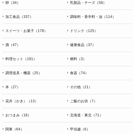
卵（34）
乳製品・チーズ（58）
加工食品（337）
調味料・香辛料・油（114）
スイーツ・お菓子（178）
ドリンク（125）
酒（47）
健康食品（37）
料理セット（191）
燃料（3）
調理道具・機器（25）
食器（74）
本（27）
その他（21）
花卉（かき）（13）
ご飯のお供（7）
おつまみ（18）
北海道・東北（71）
関東（64）
甲信越（6）