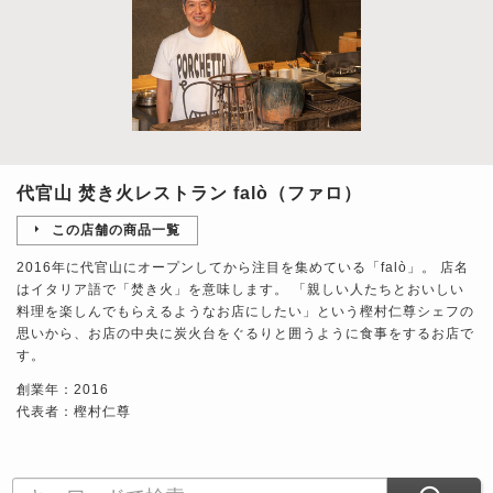
代官山 焚き火レストラン falò（ファロ）
この店舗の商品一覧
2016年に代官山にオープンしてから注目を集めている「falò」。 店名
はイタリア語で「焚き火」を意味します。 「親しい人たちとおいしい
料理を楽しんでもらえるようなお店にしたい」という樫村仁尊シェフの
思いから、お店の中央に炭火台をぐるりと囲うように食事をするお店で
す。
創業年：2016
代表者：樫村仁尊