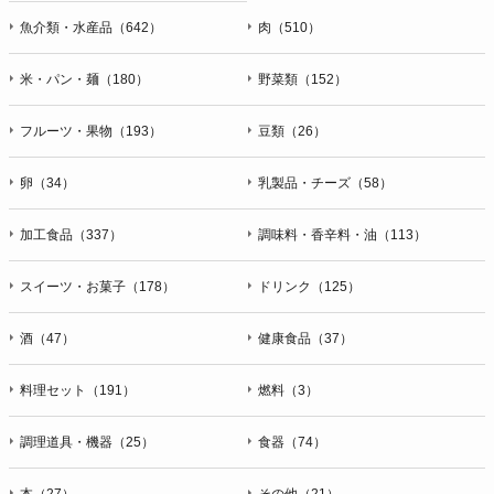
魚介類・水産品（642）
肉（510）
米・パン・麺（180）
野菜類（152）
フルーツ・果物（193）
豆類（26）
卵（34）
乳製品・チーズ（58）
加工食品（337）
調味料・香辛料・油（113）
スイーツ・お菓子（178）
ドリンク（125）
酒（47）
健康食品（37）
料理セット（191）
燃料（3）
調理道具・機器（25）
食器（74）
本（27）
その他（21）