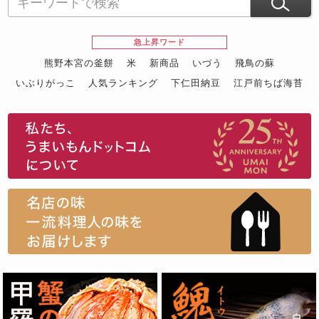
急上昇ワード
熊野本宮の釜餅
米
新商品
いづう
飛鳥の蘇
いぶりがっこ
人気ランキング
下仁田納豆
江戸前ちば海苔
スイーツ
ウニ
田舎庵の鰻
鮪
グルメギフトカタログ
名店の味