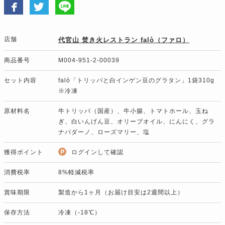
店舗
代官山 焚き火レストラン falò（ファロ）
商品番号
M004-951-2-00039
セット内容
falò「トリッパと白インゲン豆のグラタン」1袋310g
※冷凍
原材料名
牛トリッパ（国産）、牛小腸、トマトホール、玉ね
ぎ、白いんげん豆、オリーブオイル、にんにく、グラ
ナパダーノ、ローズマリー、塩
獲得ポイント
ログインして確認
消費税率
8%軽減税率
賞味期限
製造から1ヶ月（お届け目安は2週間以上）
保存方法
冷凍（-18℃）