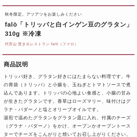
秋冬限定。アツアツをお楽しみください
falò「トリッパと白インゲン豆のグラタン」
310g ※冷凍
代官山 焚き火レストラン falò（ファロ）
商品説明
トリッパ好き、グラタン好きにはたまらない料理です。牛
の胃袋（トリッパ）と小腸を、玉ねぎとトマトソースで煮
込んであります。トリッパの心地よい食感と、小腸の甘み
が生きたグラタンです。香草はローズマリー、味付けはグ
ラナ・パダーノと塩とオリーブオイルです。
湯煎で温めたグラタンをグラタン皿に入れ、付属のチーズ
（グラナ・パダーノ）をかけ、オーブンかオーブントース
ターでチーズをこんがりと焼いてお召し上がりください。