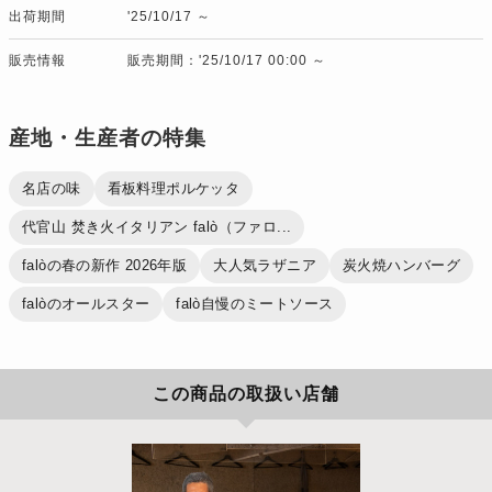
出荷期間
'25/10/17 ～
販売情報
販売期間：'25/10/17 00:00 ～
産地・生産者の特集
名店の味
看板料理ポルケッタ
代官山 焚き火イタリアン falò（ファロ...
falòの春の新作 2026年版
大人気ラザニア
炭火焼ハンバーグ
falòのオールスター
falò自慢のミートソース
この商品の取扱い店舗