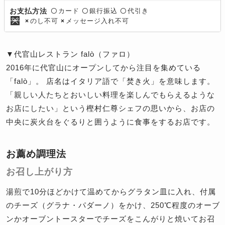
カード
銀行振込
代引き
お支払方法
〇
〇
〇
のし不可
メッセージ入れ不可
×
×
▼代官山レストラン falò（ファロ）
2016年に代官山にオープンしてから注目を集めている
「falò」。 店名はイタリア語で「焚き火」を意味します。
「親しい人たちとおいしい料理を楽しんでもらえるような
お店にしたい」という樫村仁尊シェフの思いから、お店の
中央に炭火台をぐるりと囲うように食事をするお店です。
お薦め調理法
お召し上がり方
湯煎で10分ほどかけて温めてからグラタン皿に入れ、付属
のチーズ（グラナ・パダーノ）をかけ、250℃程度のオーブ
ンかオーブントースターでチーズをこんがりと焼いてお召